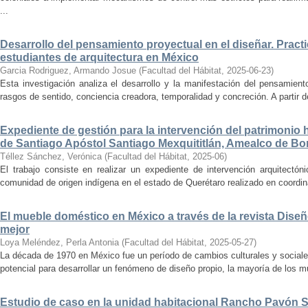
...
Desarrollo del pensamiento proyectual en el diseñar. Pract
estudiantes de arquitectura en México
Garcia Rodriguez, Armando Josue
(
Facultad del Hábitat
,
2025-06-23
)
Esta investigación analiza el desarrollo y la manifestación del pensamient
rasgos de sentido, conciencia creadora, temporalidad y concreción. A partir de 
Expediente de gestión para la intervención del patrimonio 
de Santiago Apóstol Santiago Mexquititlán, Amealco de Bon
Téllez Sánchez, Verónica
(
Facultad del Hábitat
,
2025-06
)
El trabajo consiste en realizar un expediente de intervención arquitectón
comunidad de origen indígena en el estado de Querétaro realizado en coordin
El mueble doméstico en México a través de la revista Diseñ
mejor
Loya Meléndez, Perla Antonia
(
Facultad del Hábitat
,
2025-05-27
)
La década de 1970 en México fue un período de cambios culturales y sociale
potencial para desarrollar un fenómeno de diseño propio, la mayoría de los m
Estudio de caso en la unidad habitacional Rancho Pavón 