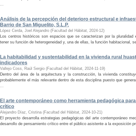
...
Análisis de la percepción del deterioro estructural e infrae
Barrio de San Miguelito, S.L.P.
López Cerda, Joel Alejandro
(
Facultad del Hábitat
,
2024-12
)
Los centros históricos son espacios que se caracterizan por la pluralidad
tener su función de heterogeneidad y, una de ellas, la función habitacional, se
La habitabilidad y sustentabilidad en la vivienda rural hua
indicadores
Vallejo Coss, Raúl Sergio
(
Facultad del Hábitat
,
2024-11-19
)
Dentro del área de la arquitectura y la construcción, la vivienda constit
probablemente el más relevante dentro de esta disciplina puesto que genera
...
El arte contemporáneo como herramienta pedagógica para 
crítico
Alejandro Díaz, Cristina
(
Facultad del Hábitat
,
2024-10-21
)
El proyecto desarrolla estrategias pedagógicas del arte contemporáneo med
desarrollo de pensamiento crítico entre el público asistente a la exposición p