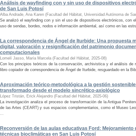
Análisis de wayfinding con y sin uso de dispositivos electr
de San Luis Potosí
Alba Andrade, Ana Karen
(
Facultad del Hábitat, Universidad Autónoma de Sa
Se analizó el wayfinding con y sin el uso de dispositivos electrónicos, con e
uso de sendas, bordes, nodos e información ambiental, así como en las estrat
La correspondencia de Ángel de Iturbide: Una propuesta 
digital, valoración y resignificación del patrimonio docume
computacionales
Lomelí Jasso, María Marcela
(
Facultad del Hábitat
,
2025-08
)
Con los principios teóricos de la conservación, archivistica y el análisis d
libro copiador de correspondencia de Ángel de Iturbide, resguardado en la Bib
Aproximación teórico-metodológica a la gestión sostenibl
transformado desde el modelo sincrético-axiológico
López Tristán, Erick Alejandro
(
Facultad del Hábitat
,
2025-06
)
La investigación analiza el proceso de transformación de la Antigua Penite
de las Artes (CEART) y sus espacios complementarios, como el Museo Leonor
...
Reconversión de las aulas educativas Ford: Mejoramiento d
técnicas bioclimáticas en San Luis Potosí