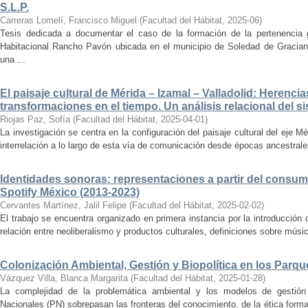
S.L.P.
Carreras Lomelí, Francisco Miguel
(
Facultad del Hábitat
,
2025-06
)
Tesis dedicada a documentar el caso de la formación de la pertenencia g
Habitacional Rancho Pavón ubicada en el municipio de Soledad de Gracian
una ...
El paisaje cultural de Mérida – Izamal – Valladolid: Herencia
transformaciones en el tiempo. Un análisis relacional del si
Riojas Paz, Sofía
(
Facultad del Hábitat
,
2025-04-01
)
La investigación se centra en la configuración del paisaje cultural del eje Mé
interrelación a lo largo de esta vía de comunicación desde épocas ancestrales
Identidades sonoras: representaciones a partir del consum
Spotify México (2013-2023)
Cervantes Martínez, Jalil Felipe
(
Facultad del Hábitat
,
2025-02-02
)
El trabajo se encuentra organizado en primera instancia por la introducción 
relación entre neoliberalismo y productos culturales, definiciones sobre música
Colonización Ambiental, Gestión y Biopolítica en los Parq
Vázquez Villa, Blanca Margarita
(
Facultad del Hábitat
,
2025-01-28
)
La complejidad de la problemática ambiental y los modelos de gestión 
Nacionales (PN) sobrepasan las fronteras del conocimiento, de la ética forma