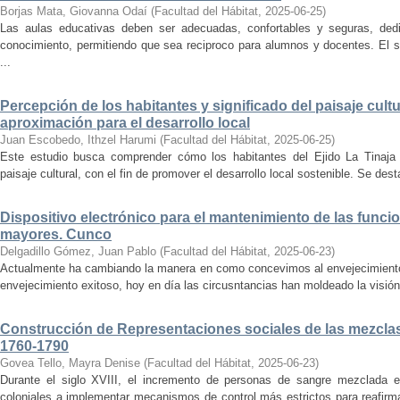
Borjas Mata, Giovanna Odaí
(
Facultad del Hábitat
,
2025-06-25
)
Las aulas educativas deben ser adecuadas, confortables y seguras, dedic
conocimiento, permitiendo que sea reciproco para alumnos y docentes. El s
...
Percepción de los habitantes y significado del paisaje cultu
aproximación para el desarrollo local
Juan Escobedo, Ithzel Harumi
(
Facultad del Hábitat
,
2025-06-25
)
Este estudio busca comprender cómo los habitantes del Ejido La Tinaja p
paisaje cultural, con el fin de promover el desarrollo local sostenible. Se des
Dispositivo electrónico para el mantenimiento de las funci
mayores. Cunco
Delgadillo Gómez, Juan Pablo
(
Facultad del Hábitat
,
2025-06-23
)
Actualmente ha cambiando la manera en como concevimos al envejecimiento
envejecimiento exitoso, hoy en día las circusntancias han moldeado la visión
Construcción de Representaciones sociales de las mezclas
1760-1790
Govea Tello, Mayra Denise
(
Facultad del Hábitat
,
2025-06-23
)
Durante el siglo XVIII, el incremento de personas de sangre mezclada e
coloniales a implementar mecanismos de control más estrictos para reafirmar 