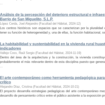
...
Análisis de la percepción del deterioro estructural e infrae
Barrio de San Miguelito, S.L.P.
López Cerda, Joel Alejandro
(
Facultad del Hábitat
,
2024-12
)
Los centros históricos son espacios que se caracterizan por la pluralidad
tener su función de heterogeneidad y, una de ellas, la función habitacional, se
La habitabilidad y sustentabilidad en la vivienda rural hua
indicadores
Vallejo Coss, Raúl Sergio
(
Facultad del Hábitat
,
2024-11-19
)
Dentro del área de la arquitectura y la construcción, la vivienda constit
probablemente el más relevante dentro de esta disciplina puesto que genera
...
El arte contemporáneo como herramienta pedagógica para 
crítico
Alejandro Díaz, Cristina
(
Facultad del Hábitat
,
2024-10-21
)
El proyecto desarrolla estrategias pedagógicas del arte contemporáneo med
desarrollo de pensamiento crítico entre el público asistente a la exposición p