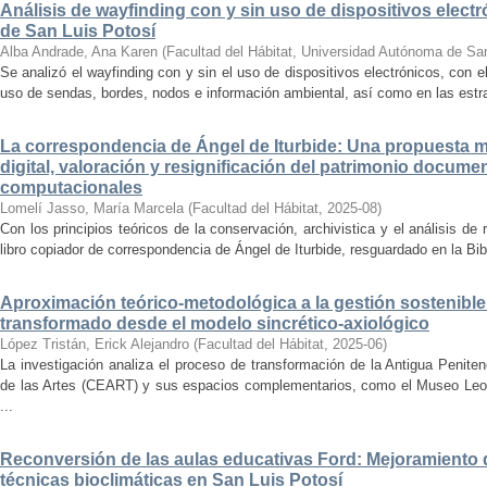
Análisis de wayfinding con y sin uso de dispositivos electr
de San Luis Potosí
Alba Andrade, Ana Karen
(
Facultad del Hábitat, Universidad Autónoma de Sa
Se analizó el wayfinding con y sin el uso de dispositivos electrónicos, con e
uso de sendas, bordes, nodos e información ambiental, así como en las estrat
La correspondencia de Ángel de Iturbide: Una propuesta 
digital, valoración y resignificación del patrimonio docume
computacionales
Lomelí Jasso, María Marcela
(
Facultad del Hábitat
,
2025-08
)
Con los principios teóricos de la conservación, archivistica y el análisis d
libro copiador de correspondencia de Ángel de Iturbide, resguardado en la Bib
Aproximación teórico-metodológica a la gestión sostenibl
transformado desde el modelo sincrético-axiológico
López Tristán, Erick Alejandro
(
Facultad del Hábitat
,
2025-06
)
La investigación analiza el proceso de transformación de la Antigua Penite
de las Artes (CEART) y sus espacios complementarios, como el Museo Leonor
...
Reconversión de las aulas educativas Ford: Mejoramiento d
técnicas bioclimáticas en San Luis Potosí