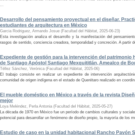
...
Desarrollo del pensamiento proyectual en el diseñar. Pract
estudiantes de arquitectura en México
Garcia Rodriguez, Armando Josue
(
Facultad del Hábitat
,
2025-06-23
)
Esta investigación analiza el desarrollo y la manifestación del pensamient
rasgos de sentido, conciencia creadora, temporalidad y concreción. A partir de 
Expediente de gestión para la intervención del patrimonio 
de Santiago Apóstol Santiago Mexquititlán, Amealco de Bon
Téllez Sánchez, Verónica
(
Facultad del Hábitat
,
2025-06
)
El trabajo consiste en realizar un expediente de intervención arquitectón
comunidad de origen indígena en el estado de Querétaro realizado en coordin
El mueble doméstico en México a través de la revista Diseñ
mejor
Loya Meléndez, Perla Antonia
(
Facultad del Hábitat
,
2025-05-27
)
La década de 1970 en México fue un período de cambios culturales y sociale
potencial para desarrollar un fenómeno de diseño propio, la mayoría de los m
Estudio de caso en la unidad habitacional Rancho Pavón 