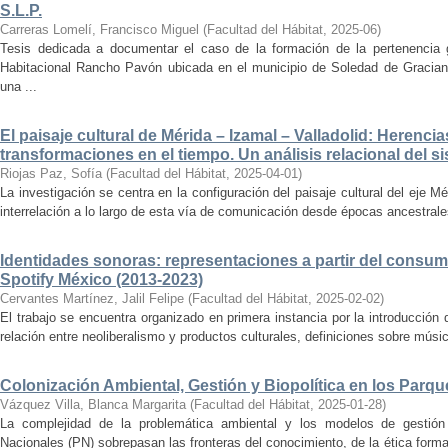
S.L.P.
Carreras Lomelí, Francisco Miguel
(
Facultad del Hábitat
,
2025-06
)
Tesis dedicada a documentar el caso de la formación de la pertenencia g
Habitacional Rancho Pavón ubicada en el municipio de Soledad de Gracian
una ...
El paisaje cultural de Mérida – Izamal – Valladolid: Herencia
transformaciones en el tiempo. Un análisis relacional del si
Riojas Paz, Sofía
(
Facultad del Hábitat
,
2025-04-01
)
La investigación se centra en la configuración del paisaje cultural del eje Mé
interrelación a lo largo de esta vía de comunicación desde épocas ancestrales
Identidades sonoras: representaciones a partir del consum
Spotify México (2013-2023)
Cervantes Martínez, Jalil Felipe
(
Facultad del Hábitat
,
2025-02-02
)
El trabajo se encuentra organizado en primera instancia por la introducción 
relación entre neoliberalismo y productos culturales, definiciones sobre música
Colonización Ambiental, Gestión y Biopolítica en los Parq
Vázquez Villa, Blanca Margarita
(
Facultad del Hábitat
,
2025-01-28
)
La complejidad de la problemática ambiental y los modelos de gestión 
Nacionales (PN) sobrepasan las fronteras del conocimiento, de la ética forma