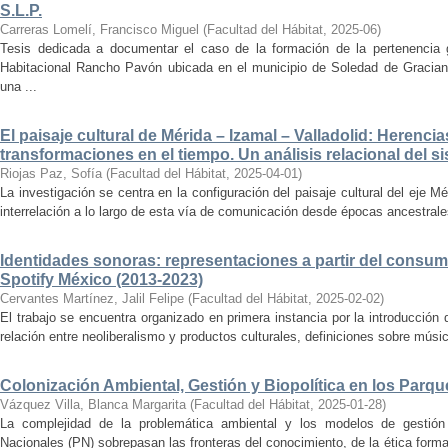
S.L.P.
Carreras Lomelí, Francisco Miguel
(
Facultad del Hábitat
,
2025-06
)
Tesis dedicada a documentar el caso de la formación de la pertenencia g
Habitacional Rancho Pavón ubicada en el municipio de Soledad de Gracian
una ...
El paisaje cultural de Mérida – Izamal – Valladolid: Herencia
transformaciones en el tiempo. Un análisis relacional del si
Riojas Paz, Sofía
(
Facultad del Hábitat
,
2025-04-01
)
La investigación se centra en la configuración del paisaje cultural del eje Mé
interrelación a lo largo de esta vía de comunicación desde épocas ancestrales
Identidades sonoras: representaciones a partir del consum
Spotify México (2013-2023)
Cervantes Martínez, Jalil Felipe
(
Facultad del Hábitat
,
2025-02-02
)
El trabajo se encuentra organizado en primera instancia por la introducción 
relación entre neoliberalismo y productos culturales, definiciones sobre música
Colonización Ambiental, Gestión y Biopolítica en los Parq
Vázquez Villa, Blanca Margarita
(
Facultad del Hábitat
,
2025-01-28
)
La complejidad de la problemática ambiental y los modelos de gestión 
Nacionales (PN) sobrepasan las fronteras del conocimiento, de la ética forma