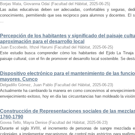
Borjas Mata, Giovanna Odaí
(
Facultad del Hábitat
,
2025-06-25
)
Las aulas educativas deben ser adecuadas, confortables y seguras, dedic
conocimiento, permitiendo que sea reciproco para alumnos y docentes. El s
...
Percepción de los habitantes y significado del paisaje cultu
aproximación para el desarrollo local
Juan Escobedo, Ithzel Harumi
(
Facultad del Hábitat
,
2025-06-25
)
Este estudio busca comprender cómo los habitantes del Ejido La Tinaja p
paisaje cultural, con el fin de promover el desarrollo local sostenible. Se des
Dispositivo electrónico para el mantenimiento de las funci
mayores. Cunco
Delgadillo Gómez, Juan Pablo
(
Facultad del Hábitat
,
2025-06-23
)
Actualmente ha cambiando la manera en como concevimos al envejecimiento
envejecimiento exitoso, hoy en día las circusntancias han moldeado la visión
Construcción de Representaciones sociales de las mezclas
1760-1790
Govea Tello, Mayra Denise
(
Facultad del Hábitat
,
2025-06-23
)
Durante el siglo XVIII, el incremento de personas de sangre mezclada e
coloniales a implementar mecanismos de control más estrictos para reafirmar 