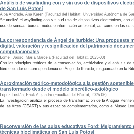
Análisis de wayfinding con y sin uso de dispositivos electr
de San Luis Potosí
Alba Andrade, Ana Karen
(
Facultad del Hábitat, Universidad Autónoma de Sa
Se analizó el wayfinding con y sin el uso de dispositivos electrónicos, con e
uso de sendas, bordes, nodos e información ambiental, así como en las estrat
La correspondencia de Ángel de Iturbide: Una propuesta 
digital, valoración y resignificación del patrimonio docume
computacionales
Lomelí Jasso, María Marcela
(
Facultad del Hábitat
,
2025-08
)
Con los principios teóricos de la conservación, archivistica y el análisis d
libro copiador de correspondencia de Ángel de Iturbide, resguardado en la Bib
Aproximación teórico-metodológica a la gestión sostenibl
transformado desde el modelo sincrético-axiológico
López Tristán, Erick Alejandro
(
Facultad del Hábitat
,
2025-06
)
La investigación analiza el proceso de transformación de la Antigua Penite
de las Artes (CEART) y sus espacios complementarios, como el Museo Leonor
...
Reconversión de las aulas educativas Ford: Mejoramiento d
técnicas bioclimáticas en San Luis Potosí