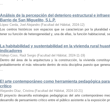
...
Análisis de la percepción del deterioro estructural e infrae
Barrio de San Miguelito, S.L.P.
López Cerda, Joel Alejandro
(
Facultad del Hábitat
,
2024-12
)
Los centros históricos son espacios que se caracterizan por la pluralidad
tener su función de heterogeneidad y, una de ellas, la función habitacional, se
La habitabilidad y sustentabilidad en la vivienda rural hua
indicadores
Vallejo Coss, Raúl Sergio
(
Facultad del Hábitat
,
2024-11-19
)
Dentro del área de la arquitectura y la construcción, la vivienda constit
probablemente el más relevante dentro de esta disciplina puesto que genera
...
El arte contemporáneo como herramienta pedagógica para 
crítico
Alejandro Díaz, Cristina
(
Facultad del Hábitat
,
2024-10-21
)
El proyecto desarrolla estrategias pedagógicas del arte contemporáneo med
desarrollo de pensamiento crítico entre el público asistente a la exposición p