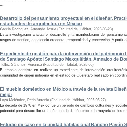
...
Desarrollo del pensamiento proyectual en el diseñar. Pract
estudiantes de arquitectura en México
Garcia Rodriguez, Armando Josue
(
Facultad del Hábitat
,
2025-06-23
)
Esta investigación analiza el desarrollo y la manifestación del pensamient
rasgos de sentido, conciencia creadora, temporalidad y concreción. A partir de 
Expediente de gestión para la intervención del patrimonio 
de Santiago Apóstol Santiago Mexquititlán, Amealco de Bon
Téllez Sánchez, Verónica
(
Facultad del Hábitat
,
2025-06
)
El trabajo consiste en realizar un expediente de intervención arquitectón
comunidad de origen indígena en el estado de Querétaro realizado en coordin
El mueble doméstico en México a través de la revista Diseñ
mejor
Loya Meléndez, Perla Antonia
(
Facultad del Hábitat
,
2025-05-27
)
La década de 1970 en México fue un período de cambios culturales y sociale
potencial para desarrollar un fenómeno de diseño propio, la mayoría de los m
Estudio de caso en la unidad habitacional Rancho Pavón 