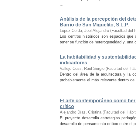
...
Análisis de la percepción del dete
Barrio de San Miguelito, S.L.P.
López Cerda, Joel Alejandro
(
Facultad del 
Los centros históricos son espacios que s
tener su función de heterogeneidad y, una de
La habitabilidad y sustentabilida
indicadores
Vallejo Coss, Raúl Sergio
(
Facultad del Háb
Dentro del área de la arquitectura y la c
probablemente el más relevante dentro de 
...
El arte contemporáneo como herr
crítico
Alejandro Díaz, Cristina
(
Facultad del Hábit
El proyecto desarrolla estrategias pedag
desarrollo de pensamiento crítico entre el 