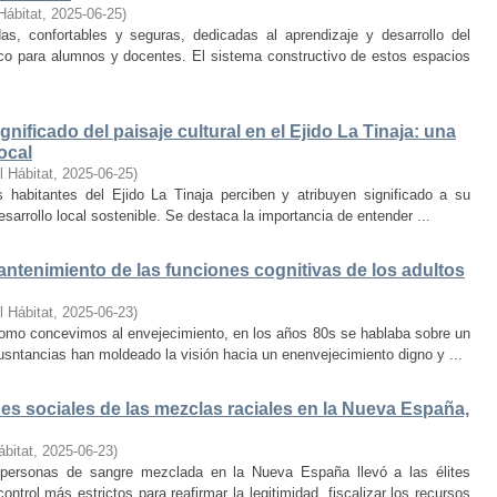
Hábitat
,
2025-06-25
)
s, confortables y seguras, dedicadas al aprendizaje y desarrollo del
oco para alumnos y docentes. El sistema constructivo de estos espacios
nificado del paisaje cultural en el Ejido La Tinaja: una
ocal
l Hábitat
,
2025-06-25
)
habitantes del Ejido La Tinaja perciben y atribuyen significado a su
desarrollo local sostenible. Se destaca la importancia de entender ...
mantenimiento de las funciones cognitivas de los adultos
l Hábitat
,
2025-06-23
)
mo concevimos al envejecimiento, en los años 80s se hablaba sobre un
cusntancias han moldeado la visión hacia un enenvejecimiento digno y ...
s sociales de las mezclas raciales en la Nueva España,
ábitat
,
2025-06-23
)
e personas de sangre mezclada en la Nueva España llevó a las élites
trol más estrictos para reafirmar la legitimidad, fiscalizar los recursos