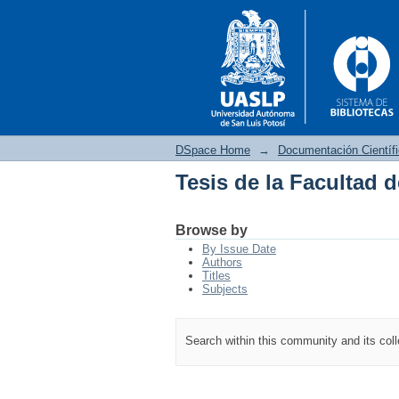
DSpace Home
→
Documentación Científ
Tesis de la Facultad d
Tesis de la Facultad d
Browse by
By Issue Date
Authors
Titles
Subjects
Search within this community and its col