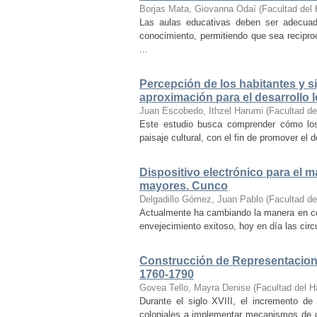
Borjas Mata, Giovanna Odaí
(
Facultad del 
Las aulas educativas deben ser adecuada
conocimiento, permitiendo que sea recipr
...
Percepción de los habitantes y sig
aproximación para el desarrollo l
Juan Escobedo, Ithzel Harumi
(
Facultad de
Este estudio busca comprender cómo los 
paisaje cultural, con el fin de promover el 
Dispositivo electrónico para el 
mayores. Cunco
Delgadillo Gómez, Juan Pablo
(
Facultad de
Actualmente ha cambiando la manera en co
envejecimiento exitoso, hoy en día las cir
Construcción de Representacione
1760-1790
Govea Tello, Mayra Denise
(
Facultad del H
Durante el siglo XVIII, el incremento d
coloniales a implementar mecanismos de con