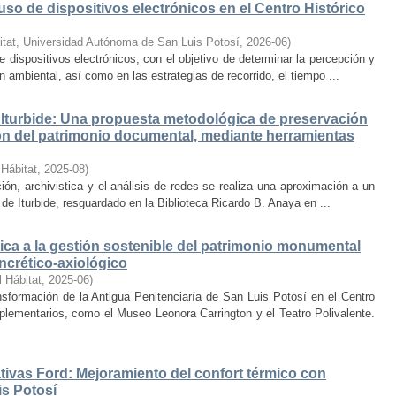
uso de dispositivos electrónicos en el Centro Histórico
itat, Universidad Autónoma de San Luis Potosí
,
2026-06
)
e dispositivos electrónicos, con el objetivo de determinar la percepción y
ambiental, así como en las estrategias de recorrido, el tiempo ...
Iturbide: Una propuesta metodológica de preservación
ción del patrimonio documental, mediante herramientas
 Hábitat
,
2025-08
)
ión, archivistica y el análisis de redes se realiza una aproximación a un
de Iturbide, resguardado en la Biblioteca Ricardo B. Anaya en ...
ca a la gestión sostenible del patrimonio monumental
ncrético-axiológico
l Hábitat
,
2025-06
)
nsformación de la Antigua Penitenciaría de San Luis Potosí en el Centro
lementarios, como el Museo Leonora Carrington y el Teatro Polivalente.
tivas Ford: Mejoramiento del confort térmico con
is Potosí