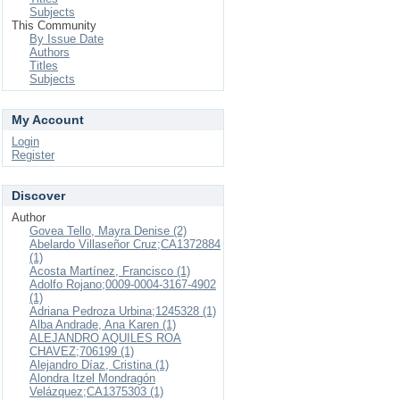
Subjects
This Community
By Issue Date
Authors
Titles
Subjects
My Account
Login
Register
Discover
Author
Govea Tello, Mayra Denise (2)
Abelardo Villaseñor Cruz;CA1372884
(1)
Acosta Martínez, Francisco (1)
Adolfo Rojano;0009-0004-3167-4902
(1)
Adriana Pedroza Urbina;1245328 (1)
Alba Andrade, Ana Karen (1)
ALEJANDRO AQUILES ROA
CHAVEZ;706199 (1)
Alejandro Díaz, Cristina (1)
Alondra Itzel Mondragón
Velázquez;CA1375303 (1)