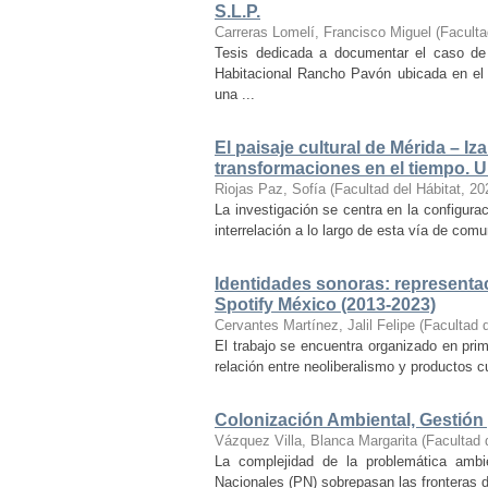
S.L.P.
Carreras Lomelí, Francisco Miguel
(
Faculta
Tesis dedicada a documentar el caso de 
Habitacional Rancho Pavón ubicada en el 
una ...
El paisaje cultural de Mérida – Iz
transformaciones en el tiempo. Un
Riojas Paz, Sofía
(
Facultad del Hábitat
,
20
La investigación se centra en la configuraci
interrelación a lo largo de esta vía de com
Identidades sonoras: representac
Spotify México (2013-2023)
Cervantes Martínez, Jalil Felipe
(
Facultad d
El trabajo se encuentra organizado en prim
relación entre neoliberalismo y productos cu
Colonización Ambiental, Gestión 
Vázquez Villa, Blanca Margarita
(
Facultad 
La complejidad de la problemática ambi
Nacionales (PN) sobrepasan las fronteras d