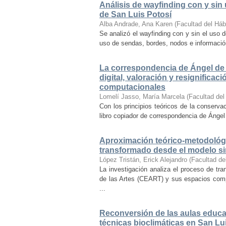
Análisis de wayfinding con y sin 
de San Luis Potosí
Alba Andrade, Ana Karen
(
Facultad del Háb
Se analizó el wayfinding con y sin el uso d
uso de sendas, bordes, nodos e información 
La correspondencia de Ángel de 
digital, valoración y resignifica
computacionales
Lomelí Jasso, María Marcela
(
Facultad del
Con los principios teóricos de la conservac
libro copiador de correspondencia de Ángel 
Aproximación teórico-metodológi
transformado desde el modelo si
López Tristán, Erick Alejandro
(
Facultad de
La investigación analiza el proceso de tra
de las Artes (CEART) y sus espacios comp
...
Reconversión de las aulas educa
técnicas bioclimáticas en San Lu