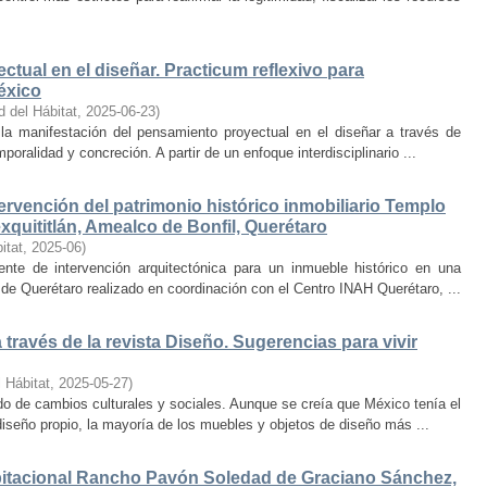
ctual en el diseñar. Practicum reflexivo para
éxico
d del Hábitat
,
2025-06-23
)
y la manifestación del pensamiento proyectual en el diseñar a través de
oralidad y concreción. A partir de un enfoque interdisciplinario ...
ervención del patrimonio histórico inmobiliario Templo
quititlán, Amealco de Bonfil, Querétaro
itat
,
2025-06
)
iente de intervención arquitectónica para un inmueble histórico en una
de Querétaro realizado en coordinación con el Centro INAH Querétaro, ...
través de la revista Diseño. Sugerencias para vivir
 Hábitat
,
2025-05-27
)
o de cambios culturales y sociales. Aunque se creía que México tenía el
diseño propio, la mayoría de los muebles y objetos de diseño más ...
bitacional Rancho Pavón Soledad de Graciano Sánchez,