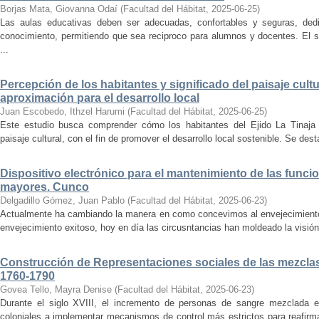
Borjas Mata, Giovanna Odaí
(
Facultad del Hábitat
,
2025-06-25
)
Las aulas educativas deben ser adecuadas, confortables y seguras, dedic
conocimiento, permitiendo que sea reciproco para alumnos y docentes. El s
...
Percepción de los habitantes y significado del paisaje cultu
aproximación para el desarrollo local
Juan Escobedo, Ithzel Harumi
(
Facultad del Hábitat
,
2025-06-25
)
Este estudio busca comprender cómo los habitantes del Ejido La Tinaja p
paisaje cultural, con el fin de promover el desarrollo local sostenible. Se des
Dispositivo electrónico para el mantenimiento de las funci
mayores. Cunco
Delgadillo Gómez, Juan Pablo
(
Facultad del Hábitat
,
2025-06-23
)
Actualmente ha cambiando la manera en como concevimos al envejecimiento
envejecimiento exitoso, hoy en día las circusntancias han moldeado la visión
Construcción de Representaciones sociales de las mezclas
1760-1790
Govea Tello, Mayra Denise
(
Facultad del Hábitat
,
2025-06-23
)
Durante el siglo XVIII, el incremento de personas de sangre mezclada e
coloniales a implementar mecanismos de control más estrictos para reafirmar 