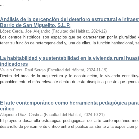
...
Análisis de la percepción del deterioro estructural e infrae
Barrio de San Miguelito, S.L.P.
López Cerda, Joel Alejandro
(
Facultad del Hábitat
,
2024-12
)
Los centros históricos son espacios que se caracterizan por la pluralidad
tener su función de heterogeneidad y, una de ellas, la función habitacional, se
La habitabilidad y sustentabilidad en la vivienda rural hua
indicadores
Vallejo Coss, Raúl Sergio
(
Facultad del Hábitat
,
2024-11-19
)
Dentro del área de la arquitectura y la construcción, la vivienda constit
probablemente el más relevante dentro de esta disciplina puesto que genera
...
El arte contemporáneo como herramienta pedagógica para 
crítico
Alejandro Díaz, Cristina
(
Facultad del Hábitat
,
2024-10-21
)
El proyecto desarrolla estrategias pedagógicas del arte contemporáneo med
desarrollo de pensamiento crítico entre el público asistente a la exposición p