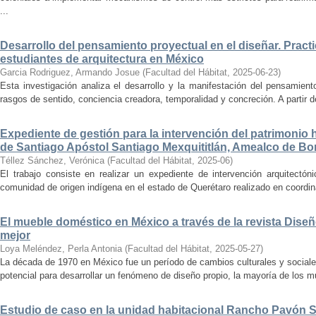
...
Desarrollo del pensamiento proyectual en el diseñar. Pract
estudiantes de arquitectura en México
Garcia Rodriguez, Armando Josue
(
Facultad del Hábitat
,
2025-06-23
)
Esta investigación analiza el desarrollo y la manifestación del pensamient
rasgos de sentido, conciencia creadora, temporalidad y concreción. A partir de 
Expediente de gestión para la intervención del patrimonio 
de Santiago Apóstol Santiago Mexquititlán, Amealco de Bon
Téllez Sánchez, Verónica
(
Facultad del Hábitat
,
2025-06
)
El trabajo consiste en realizar un expediente de intervención arquitectón
comunidad de origen indígena en el estado de Querétaro realizado en coordin
El mueble doméstico en México a través de la revista Diseñ
mejor
Loya Meléndez, Perla Antonia
(
Facultad del Hábitat
,
2025-05-27
)
La década de 1970 en México fue un período de cambios culturales y sociale
potencial para desarrollar un fenómeno de diseño propio, la mayoría de los m
Estudio de caso en la unidad habitacional Rancho Pavón 