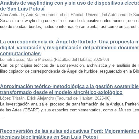
Análisis de wayfinding con y sin uso de dispositivos electr
de San Luis Potosí
Alba Andrade, Ana Karen
(
Facultad del Hábitat, Universidad Autónoma de Sa
Se analizó el wayfinding con y sin el uso de dispositivos electrónicos, con e
uso de sendas, bordes, nodos e información ambiental, así como en las estrat
La correspondencia de Ángel de Iturbide: Una propuesta 
digital, valoración y resignificación del patrimonio docume
computacionales
Lomelí Jasso, María Marcela
(
Facultad del Hábitat
,
2025-08
)
Con los principios teóricos de la conservación, archivistica y el análisis d
libro copiador de correspondencia de Ángel de Iturbide, resguardado en la Bib
Aproximación teórico-metodológica a la gestión sostenibl
transformado desde el modelo sincrético-axiológico
López Tristán, Erick Alejandro
(
Facultad del Hábitat
,
2025-06
)
La investigación analiza el proceso de transformación de la Antigua Penite
de las Artes (CEART) y sus espacios complementarios, como el Museo Leonor
...
Reconversión de las aulas educativas Ford: Mejoramiento d
técnicas bioclimáticas en San Luis Potosí