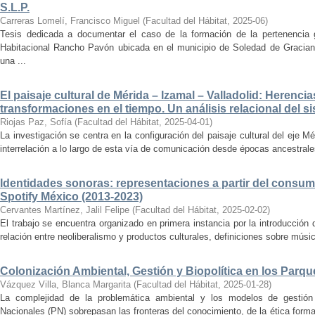
S.L.P.
Carreras Lomelí, Francisco Miguel
(
Facultad del Hábitat
,
2025-06
)
Tesis dedicada a documentar el caso de la formación de la pertenencia g
Habitacional Rancho Pavón ubicada en el municipio de Soledad de Gracian
una ...
El paisaje cultural de Mérida – Izamal – Valladolid: Herencia
transformaciones en el tiempo. Un análisis relacional del si
Riojas Paz, Sofía
(
Facultad del Hábitat
,
2025-04-01
)
La investigación se centra en la configuración del paisaje cultural del eje Mé
interrelación a lo largo de esta vía de comunicación desde épocas ancestrales
Identidades sonoras: representaciones a partir del consum
Spotify México (2013-2023)
Cervantes Martínez, Jalil Felipe
(
Facultad del Hábitat
,
2025-02-02
)
El trabajo se encuentra organizado en primera instancia por la introducción 
relación entre neoliberalismo y productos culturales, definiciones sobre música
Colonización Ambiental, Gestión y Biopolítica en los Parq
Vázquez Villa, Blanca Margarita
(
Facultad del Hábitat
,
2025-01-28
)
La complejidad de la problemática ambiental y los modelos de gestión 
Nacionales (PN) sobrepasan las fronteras del conocimiento, de la ética forma