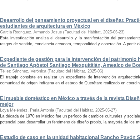
...
Desarrollo del pensamiento proyectual en el diseñar. Pract
estudiantes de arquitectura en México
Garcia Rodriguez, Armando Josue
(
Facultad del Hábitat
,
2025-06-23
)
Esta investigación analiza el desarrollo y la manifestación del pensamient
rasgos de sentido, conciencia creadora, temporalidad y concreción. A partir de 
Expediente de gestión para la intervención del patrimonio 
de Santiago Apóstol Santiago Mexquititlán, Amealco de Bon
Téllez Sánchez, Verónica
(
Facultad del Hábitat
,
2025-06
)
El trabajo consiste en realizar un expediente de intervención arquitectón
comunidad de origen indígena en el estado de Querétaro realizado en coordin
El mueble doméstico en México a través de la revista Diseñ
mejor
Loya Meléndez, Perla Antonia
(
Facultad del Hábitat
,
2025-05-27
)
La década de 1970 en México fue un período de cambios culturales y sociale
potencial para desarrollar un fenómeno de diseño propio, la mayoría de los m
Estudio de caso en la unidad habitacional Rancho Pavón 