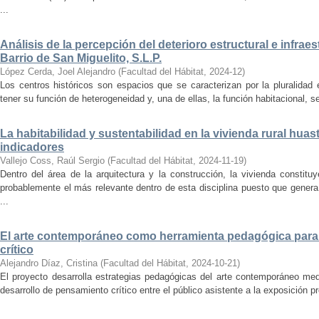
...
Análisis de la percepción del deterioro estructural e infrae
Barrio de San Miguelito, S.L.P.
López Cerda, Joel Alejandro
(
Facultad del Hábitat
,
2024-12
)
Los centros históricos son espacios que se caracterizan por la pluralidad
tener su función de heterogeneidad y, una de ellas, la función habitacional, se
La habitabilidad y sustentabilidad en la vivienda rural hua
indicadores
Vallejo Coss, Raúl Sergio
(
Facultad del Hábitat
,
2024-11-19
)
Dentro del área de la arquitectura y la construcción, la vivienda constit
probablemente el más relevante dentro de esta disciplina puesto que genera
...
El arte contemporáneo como herramienta pedagógica para 
crítico
Alejandro Díaz, Cristina
(
Facultad del Hábitat
,
2024-10-21
)
El proyecto desarrolla estrategias pedagógicas del arte contemporáneo med
desarrollo de pensamiento crítico entre el público asistente a la exposición p