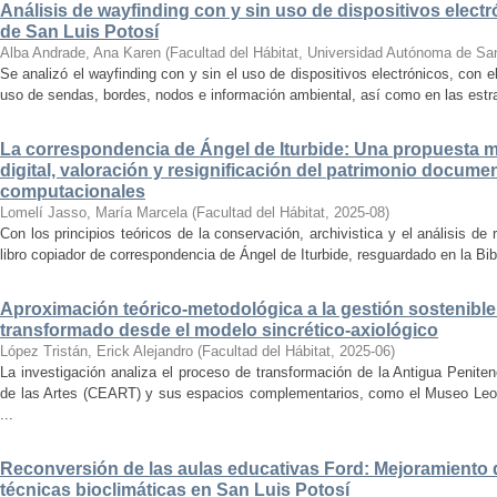
Análisis de wayfinding con y sin uso de dispositivos electr
de San Luis Potosí
Alba Andrade, Ana Karen
(
Facultad del Hábitat, Universidad Autónoma de Sa
Se analizó el wayfinding con y sin el uso de dispositivos electrónicos, con e
uso de sendas, bordes, nodos e información ambiental, así como en las estrat
La correspondencia de Ángel de Iturbide: Una propuesta 
digital, valoración y resignificación del patrimonio docume
computacionales
Lomelí Jasso, María Marcela
(
Facultad del Hábitat
,
2025-08
)
Con los principios teóricos de la conservación, archivistica y el análisis d
libro copiador de correspondencia de Ángel de Iturbide, resguardado en la Bib
Aproximación teórico-metodológica a la gestión sostenibl
transformado desde el modelo sincrético-axiológico
López Tristán, Erick Alejandro
(
Facultad del Hábitat
,
2025-06
)
La investigación analiza el proceso de transformación de la Antigua Penite
de las Artes (CEART) y sus espacios complementarios, como el Museo Leonor
...
Reconversión de las aulas educativas Ford: Mejoramiento d
técnicas bioclimáticas en San Luis Potosí