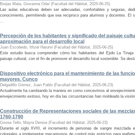
Borjas Mata, Giovanna Odaí
(
Facultad del Hábitat
,
2025-06-25
)
Las aulas educativas deben ser adecuadas, confortables y seguras, dedic
conocimiento, permitiendo que sea reciproco para alumnos y docentes. El s
...
Percepción de los habitantes y significado del paisaje cultu
aproximación para el desarrollo local
Juan Escobedo, Ithzel Harumi
(
Facultad del Hábitat
,
2025-06-25
)
Este estudio busca comprender cómo los habitantes del Ejido La Tinaja p
paisaje cultural, con el fin de promover el desarrollo local sostenible. Se des
Dispositivo electrónico para el mantenimiento de las funci
mayores. Cunco
Delgadillo Gómez, Juan Pablo
(
Facultad del Hábitat
,
2025-06-23
)
Actualmente ha cambiando la manera en como concevimos al envejecimiento
envejecimiento exitoso, hoy en día las circusntancias han moldeado la visión
Construcción de Representaciones sociales de las mezclas
1760-1790
Govea Tello, Mayra Denise
(
Facultad del Hábitat
,
2025-06-23
)
Durante el siglo XVIII, el incremento de personas de sangre mezclada e
coloniales a implementar mecanismos de control más estrictos para reafirmar 