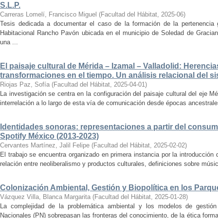
S.L.P.
Carreras Lomelí, Francisco Miguel
(
Facultad del Hábitat
,
2025-06
)
Tesis dedicada a documentar el caso de la formación de la pertenencia g
Habitacional Rancho Pavón ubicada en el municipio de Soledad de Gracian
una ...
El paisaje cultural de Mérida – Izamal – Valladolid: Herencia
transformaciones en el tiempo. Un análisis relacional del si
Riojas Paz, Sofía
(
Facultad del Hábitat
,
2025-04-01
)
La investigación se centra en la configuración del paisaje cultural del eje Mé
interrelación a lo largo de esta vía de comunicación desde épocas ancestrales
Identidades sonoras: representaciones a partir del consum
Spotify México (2013-2023)
Cervantes Martínez, Jalil Felipe
(
Facultad del Hábitat
,
2025-02-02
)
El trabajo se encuentra organizado en primera instancia por la introducción 
relación entre neoliberalismo y productos culturales, definiciones sobre música
Colonización Ambiental, Gestión y Biopolítica en los Parq
Vázquez Villa, Blanca Margarita
(
Facultad del Hábitat
,
2025-01-28
)
La complejidad de la problemática ambiental y los modelos de gestión 
Nacionales (PN) sobrepasan las fronteras del conocimiento, de la ética forma