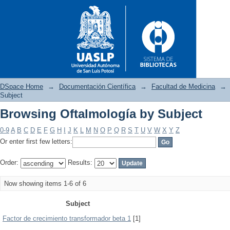
DSpace Home
→
Documentación Científica
→
Facultad de Medicina
→
Subject
Browsing Oftalmología by Subject
Browsing Oftalmología by Sub
0-9
A
B
C
D
E
F
G
H
I
J
K
L
M
N
O
P
Q
R
S
T
U
V
W
X
Y
Z
Or enter first few letters:
Order:
Results:
Now showing items 1-6 of 6
Subject
Factor de crecimiento transformador beta 1
[1]