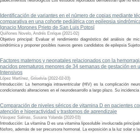
padecimientos neurológicos Los estudios reportados demuestran que no existe 
Identificación de variantes en el número de copias mediante t
comparativa en una cohorte pediátrica con epilepsia sindrómica,
Ignacio Morones Prieto de San Luis Potosí
Quiñones Novelo, Andrés Enrique
(
2021-02
)
Objetivo principal: Evaluar el rendimiento diagnóstico del análisis de mi
sindrómica y proponer posibles nuevos genes candidatos de epilepsia Sujetos
Factores maternos y neonatales relacionados con la hemorragia 
nacidos prematuros menores de 34 semanas de gestación en 
Intensivos
López Martínez, Griselvia
(
2022-02-03
)
Introducción: La hemorragia intraventricular (HIV) es la complicación neu
condicionando alteraciones en el neurodesarrollo a largo plazo. Su incidencia
Comparación de niveles séricos de vitamina D en pacientes con 
atención e hiperactividad y trastornos de aprendizaje
Vásquez Salinas, Susana Yolanda
(
2020-03
)
Introducción: La vitamina D es una vitamina liposoluble involucrada principa
fósforo, además de ser precursora hormonal. La exposición a la luz solar o la