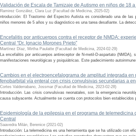
Validación de Escala de Tamizaje de Autismo en niños de 18 a 
Ramirez González, Clara Luz
(
Facultad de Medicina
,
2025-02
)
ntroducción: El Trastorno del Espectro Autista es considerado una de las 
niños menores de 5 años y su diagnóstico es una tarea desafiante. La detecc
Encefalitis por anticuerpos contra el receptor de NMDA: experi
Central “Dr. Ignacio Morones Prieto”
Martínez Díaz, Mirtha Paulatte
(
Facultad de Medicina
,
2024-02-29
)
La encefalitis por anticuerpos antireceptor de N-metil-D-aspartato (NMDA), 
manifestaciones neurológicas y psiquiátricas. Este padecimiento autoinmune 
Cambios en el electroencefalograma de amplitud integrada en 
fenobarbital vía enteral con crisis convulsivas secundarias a e
Cortes Valderrabano, Jossmar
(
Facultad de Medicina
,
2023-02-28
)
Introducción. Las crisis convulsivas neonatales, son la emergencia neurol
causa subyacente. Actualmente se cuenta con protocolos bien establecidos pa
Epidemiología de la epilepsia en el programa de telemedicina d
Central
Saavedra Milán, Berenice
(
2021-02
)
Introducción: La telemedicina es una herramienta que se ha utilizado con efi