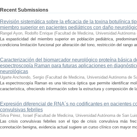
Recent Submissions
Revisión sistemática sobre la eficacia de la toxina botulínica ti
miembro superior en pacientes pediátricos con daño neurológi
Rangel Ayon, Rodolfo Enrique
(
Facultad de Medicina, Universidad Autónoma 
La espasticidad del miembro superior en población pediátrica, predominant
condiciona limitación funcional por alteración del tono, restricción del rango art
Caracterización del biomarcador neurológico proteína básica d
espectroscopía Raman para futuras aplicaciones en diagnóstic
neurológicas
Ugarte Anchondo, Sergio
(
Facultad de Medicina, Universidad Autónoma de S
La espectroscopía Raman es una técnica óptica que permite identificar molé
característica, ofreciendo información sobre la estructura y composición de l
Expresión diferencial de RNA´s no codificantes en pacientes co
convulsivas febriles
Silva Pérez, Israel
(
Facultad de Medicina, Universidad Autónoma de San Lui
Las crisis convulsivas febriles son el tipo de crisis convulsiva más fr
connotación benigna, evidencia actual sugiere un curso clínico con mayor mor