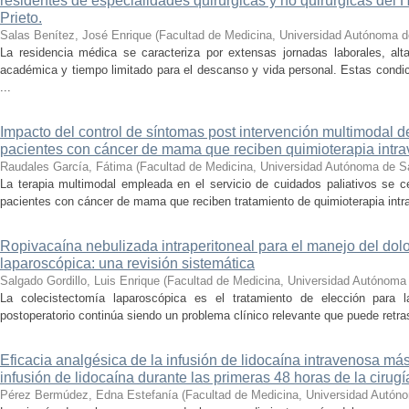
residentes de especialidades quirúrgicas y no quirúrgicas del
Prieto.
Salas Benítez, José Enrique
(
Facultad de Medicina, Universidad Autónoma d
La residencia médica se caracteriza por extensas jornadas laborales, alta
académica y tiempo limitado para el descanso y vida personal. Estas condi
...
Impacto del control de síntomas post intervención multimodal d
pacientes con cáncer de mama que reciben quimioterapia intr
Raudales García, Fátima
(
Facultad de Medicina, Universidad Autónoma de S
La terapia multimodal empleada en el servicio de cuidados paliativos se c
pacientes con cáncer de mama que reciben tratamiento de quimioterapia intr
Ropivacaína nebulizada intraperitoneal para el manejo del dolo
laparoscópica: una revisión sistemática
Salgado Gordillo, Luis Enrique
(
Facultad de Medicina, Universidad Autónoma
La colecistectomía laparoscópica es el tratamiento de elección para l
postoperatorio continúa siendo un problema clínico relevante que puede retrasa
Eficacia analgésica de la infusión de lidocaína intravenosa má
infusión de lidocaína durante las primeras 48 horas de la cir
Pérez Bermúdez, Edna Estefanía
(
Facultad de Medicina, Universidad Autón