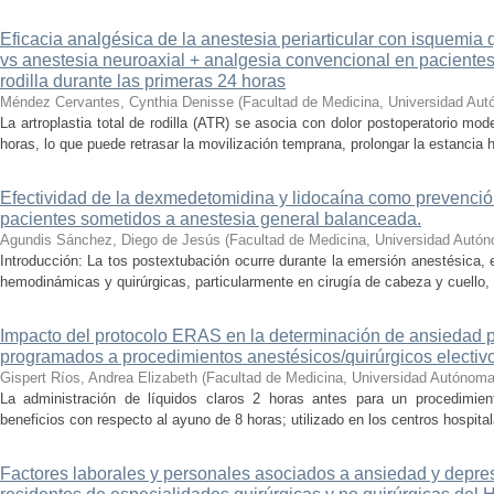
Eficacia analgésica de la anestesia periarticular con isquemia
vs anestesia neuroaxial + analgesia convencional en pacientes
rodilla durante las primeras 24 horas
Méndez Cervantes, Cynthia Denisse
(
Facultad de Medicina, Universidad Au
La artroplastia total de rodilla (ATR) se asocia con dolor postoperatorio mo
horas, lo que puede retrasar la movilización temprana, prolongar la estancia h
Efectividad de la dexmedetomidina y lidocaína como prevenció
pacientes sometidos a anestesia general balanceada.
Agundis Sánchez, Diego de Jesús
(
Facultad de Medicina, Universidad Autó
Introducción: La tos postextubación ocurre durante la emersión anestésica,
hemodinámicas y quirúrgicas, particularmente en cirugía de cabeza y cuello, n
Impacto del protocolo ERAS en la determinación de ansiedad p
programados a procedimientos anestésicos/quirúrgicos electiv
Gispert Ríos, Andrea Elizabeth
(
Facultad de Medicina, Universidad Autónoma
La administración de líquidos claros 2 horas antes para un procedimient
beneficios con respecto al ayuno de 8 horas; utilizado en los centros hospita
Factores laborales y personales asociados a ansiedad y depre