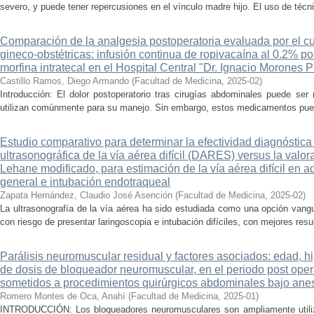
severo, y puede tener repercusiones en el vínculo madre hijo. El uso de técni
Comparación de la analgesia postoperatoria evaluada por el cu
gineco-obstétricas: infusión continua de ropivacaína al 0.2% por
morfina intratecal en el Hospital Central "Dr. Ignacio Morones P
Castillo Ramos, Diego Armando
(
Facultad de Medicina
,
2025-02
)
Introducción: El dolor postoperatorio tras cirugías abdominales puede ser
utilizan comúnmente para su manejo. Sin embargo, estos medicamentos pued
Estudio comparativo para determinar la efectividad diagnóstica
ultrasonográfica de la vía aérea difícil (DARES) versus la val
Lehane modificado, para estimación de la vía aérea difícil en 
general e intubación endotraqueal
Zapata Hernández, Claudio José Asención
(
Facultad de Medicina
,
2025-02
)
La ultrasonografía de la vía aérea ha sido estudiada como una opción vangua
con riesgo de presentar laringoscopia e intubación difíciles, con mejores res
Parálisis neuromuscular residual y factores asociados: edad, hi
de dosis de bloqueador neuromuscular, en el periodo post oper
sometidos a procedimientos quirúrgicos abdominales bajo anes
Romero Montes de Oca, Anahí
(
Facultad de Medicina
,
2025-01
)
INTRODUCCIÓN: Los bloqueadores neuromusculares son ampliamente utiliza