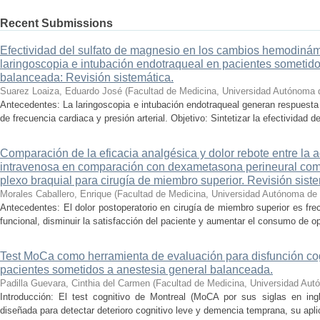
Recent Submissions
Efectividad del sulfato de magnesio en los cambios hemodinám
laringoscopia e intubación endotraqueal en pacientes sometido
balanceada: Revisión sistemática.
Suarez Loaiza, Eduardo José
(
Facultad de Medicina, Universidad Autónoma 
Antecedentes: La laringoscopia e intubación endotraqueal generan respuesta
de frecuencia cardiaca y presión arterial. Objetivo: Sintetizar la efectividad d
Comparación de la eficacia analgésica y dolor rebote entre la
intravenosa en comparación con dexametasona perineural co
plexo braquial para cirugía de miembro superior. Revisión siste
Morales Caballero, Enrique
(
Facultad de Medicina, Universidad Autónoma de
Antecedentes: El dolor postoperatorio en cirugía de miembro superior es fre
funcional, disminuir la satisfacción del paciente y aumentar el consumo de op
Test MoCa como herramienta de evaluación para disfunción cog
pacientes sometidos a anestesia general balanceada.
Padilla Guevara, Cinthia del Carmen
(
Facultad de Medicina, Universidad Aut
Introducción: El test cognitivo de Montreal (MoCA por sus siglas en ing
diseñada para detectar deterioro cognitivo leve y demencia temprana, su apl