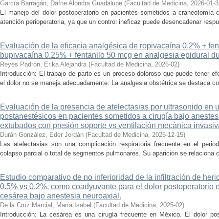
García Barragán, Dafne Alondra Guadalupe
(
Facultad de Medicina
,
2026-01-3
El manejo del dolor postoperatorio en pacientes sometidos a craneotomía c
atención perioperatoria, ya que un control ineficaz puede desencadenar respue
Evaluación de la eficacia analgésica de ropivacaína 0.2% + fe
bupivacaína 0.25% + fentanilo 50 mcg en analgesia epidural dur
Reyes Padrón, Erika Alejandra
(
Facultad de Medicina
,
2026-02
)
Introducción: El trabajo de parto es un proceso doloroso que puede tener ef
el dolor no se maneja adecuadamente. La analgesia obstétrica se destaca com
Evaluación de la presencia de atelectasias por ultrasonido en
postanestésicos en pacientes sometidos a cirugía bajo aneste
extubados con presión soporte vs ventilación mecánica invasi
Durán González, Eder Jordán
(
Facultad de Medicina
,
2025-12-15
)
Las atelectasias son una complicación respiratoria frecuente en el period
colapso parcial o total de segmentos pulmonares. Su aparición se relaciona co
Estudio comparativo de no inferioridad de la infiltración de her
0.5% vs 0.2%, como coadyuvante para el dolor postoperatorio 
cesárea bajo anestesia neuroaxial.
De la Cruz Marcial, María Isabel
(
Facultad de Medicina
,
2025-02
)
Introducción: La cesárea es una cirugía frecuente en México. El dolor po