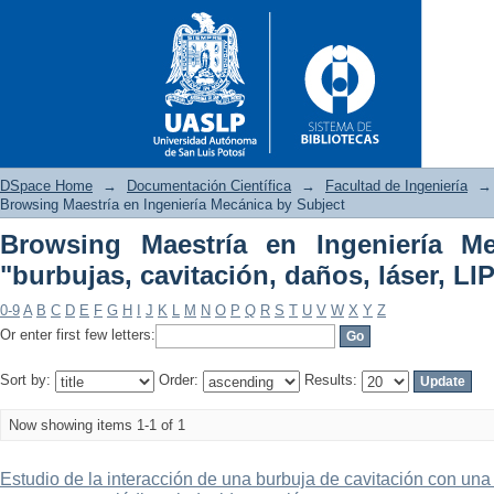
DSpace Home
→
Documentación Científica
→
Facultad de Ingeniería
→
Browsing Maestría en Ingeniería Mecánica by Subject
Browsing Maestría en Ingeniería M
Browsing Maestría en Ingeni
"burbujas, cavitación, daños, láser, LI
daños, láser, LIPSS"
0-9
A
B
C
D
E
F
G
H
I
J
K
L
M
N
O
P
Q
R
S
T
U
V
W
X
Y
Z
Or enter first few letters:
Sort by:
Order:
Results:
Now showing items 1-1 of 1
Estudio de la interacción de una burbuja de cavitación con una 