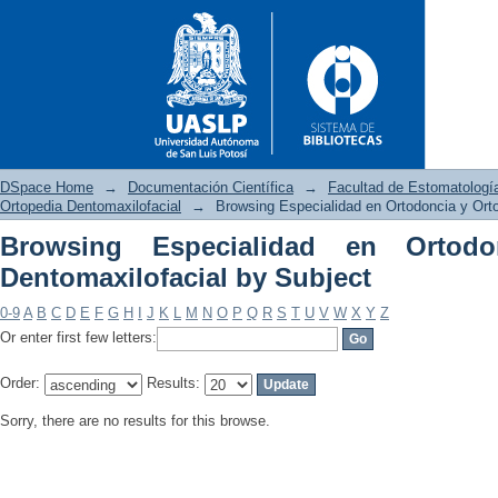
DSpace Home
→
Documentación Científica
→
Facultad de Estomatologí
Ortopedia Dentomaxilofacial
→
Browsing Especialidad en Ortodoncia y Ort
Browsing Especialidad en Ortodo
Browsing Especialidad en Ort
Dentomaxilofacial by Subject
0-9
A
B
C
D
E
F
G
H
I
J
K
L
M
N
O
P
Q
R
S
T
U
V
W
X
Y
Z
Or enter first few letters:
Order:
Results:
Sorry, there are no results for this browse.