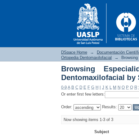
DSpace Home
→
Documentación Científ
Ortopedia Dentomaxilofacial
→
Browsing 
Browsing Especial
Browsing Especialida
Dentomaxilofacial by 
0-9
A
B
C
D
E
F
G
H
I
J
K
L
M
N
O
P
Q
R
Or enter first few letters:
Order:
Results:
Now showing items 1-3 of 3
Subject