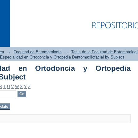
ica
→
Facultad de Estomatología
→
Tesis de la Facultad de Estomatologí
Especialidad en Ortodoncia y Ortopedia Dentomaxilofacial by Subject
idad en Ortodoncia y Ortopedia
d en Ortodoncia y Ortopedia Dentomaxi
Subject
S
T
U
V
W
X
Y
Z