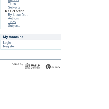
Authors
Titles
Subjects
This Collection
By Issue Date
Authors
Titles
Subjects
My Account
Login
Register
Theme by