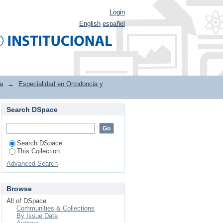
Login
English
español
a
→
Especialidad en Ortodoncia y
Search DSpace
lofacial by Subject
Search DSpace
This Collection
Advanced Search
Browse
All of DSpace
Communities & Collections
By Issue Date