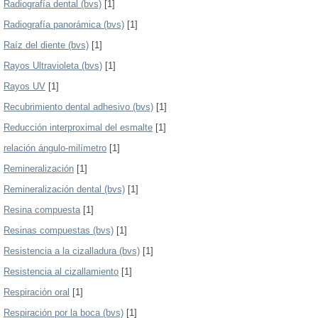
Radiografía dental (bvs)
[1]
Radiografía panorámica (bvs)
[1]
Raíz del diente (bvs)
[1]
Rayos Ultravioleta (bvs)
[1]
Rayos UV
[1]
Recubrimiento dental adhesivo (bvs)
[1]
Reducción interproximal del esmalte
[1]
relación ángulo-milímetro
[1]
Remineralización
[1]
Remineralización dental (bvs)
[1]
Resina compuesta
[1]
Resinas compuestas (bvs)
[1]
Resistencia a la cizalladura (bvs)
[1]
Resistencia al cizallamiento
[1]
Respiración oral
[1]
Respiración por la boca (bvs)
[1]