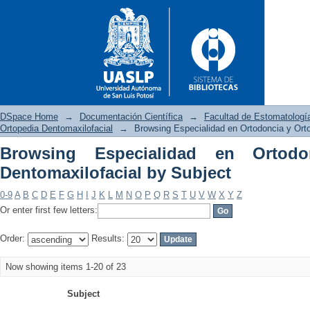
DSpace Home
→
Documentación Científica
→
Facultad de Estomatologí
Ortopedia Dentomaxilofacial
→
Browsing Especialidad en Ortodoncia y Ort
Browsing Especialidad en Ortodo
Browsing Especialidad en Ort
Dentomaxilofacial by Subject
0-9
A
B
C
D
E
F
G
H
I
J
K
L
M
N
O
P
Q
R
S
T
U
V
W
X
Y
Z
Or enter first few letters:
Order:
Results:
Now showing items 1-20 of 23
Subject