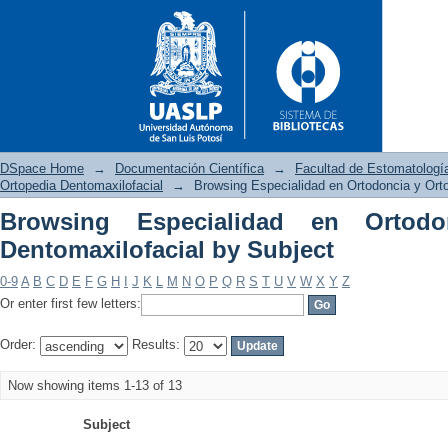
DSpace Home
→
Documentación Científica
→
Facultad de Estomatologí
Ortopedia Dentomaxilofacial
→
Browsing Especialidad en Ortodoncia y Ort
Browsing Especialidad en Ortodo
Browsing Especialidad en Ort
Dentomaxilofacial by Subject
0-9
A
B
C
D
E
F
G
H
I
J
K
L
M
N
O
P
Q
R
S
T
U
V
W
X
Y
Z
Or enter first few letters:
Order:
Results:
Now showing items 1-13 of 13
Subject