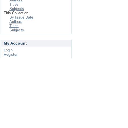
Authors
Titles
Subjects
This Collection
By Issue Date
Authors
Titles
Subjects
My Account
Login
Register