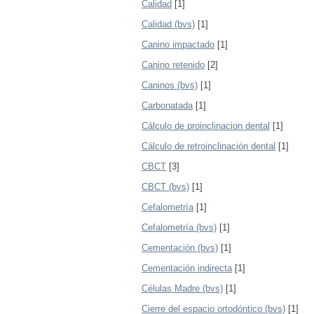
Calidad
[1]
Calidad (bvs)
[1]
Canino impactado
[1]
Canino retenido
[2]
Caninos (bvs)
[1]
Carbonatada
[1]
Cálculo de proinclinacion dental
[1]
Cálculo de retroinclinación dental
[1]
CBCT
[3]
CBCT (bvs)
[1]
Cefalometría
[1]
Cefalometría (bvs)
[1]
Cementación (bvs)
[1]
Cementación indirecta
[1]
Células Madre (bvs)
[1]
Cierre del espacio ortodóntico (bvs)
[1]