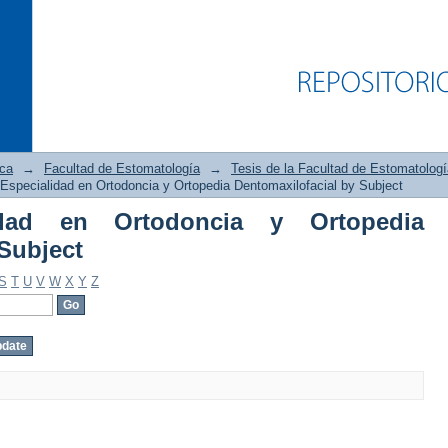
ica
→
Facultad de Estomatología
→
Tesis de la Facultad de Estomatologí
Especialidad en Ortodoncia y Ortopedia Dentomaxilofacial by Subject
idad en Ortodoncia y Ortopedia
d en Ortodoncia y Ortopedia Dentomaxi
Subject
S
T
U
V
W
X
Y
Z