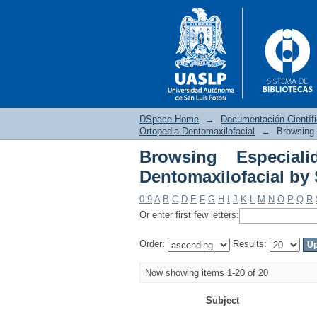
DSpace Home
→
Documentación Científ
Ortopedia Dentomaxilofacial
→
Browsing 
Browsing Especial
Browsing Especialida
Dentomaxilofacial by 
0-9
A
B
C
D
E
F
G
H
I
J
K
L
M
N
O
P
Q
R
Or enter first few letters:
Order:
Results:
Now showing items 1-20 of 20
Subject