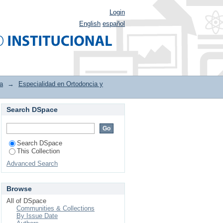
Login
English
español
a
→
Especialidad en Ortodoncia y
Search DSpace
lofacial by Subject
Search DSpace
This Collection
Advanced Search
Browse
All of DSpace
Communities & Collections
By Issue Date