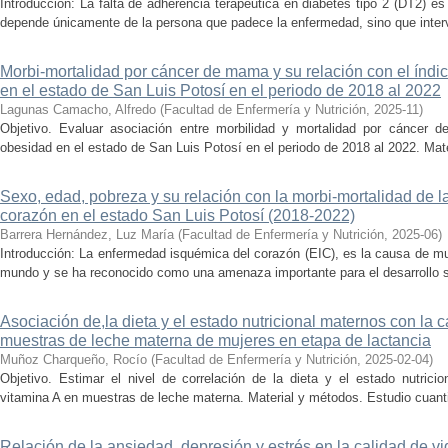
Introducción: La falta de adherencia terapéutica en diabetes tipo 2 (DT2) 
depende únicamente de la persona que padece la enfermedad, sino que intervi
Morbi-mortalidad por cáncer de mama y su relación con el índi
en el estado de San Luis Potosí en el periodo de 2018 al 2022
Lagunas Camacho, Alfredo
(
Facultad de Enfermería y Nutrición
,
2025-11
)
Objetivo. Evaluar asociación entre morbilidad y mortalidad por cáncer
obesidad en el estado de San Luis Potosí en el periodo de 2018 al 2022. Mate
Sexo, edad, pobreza y su relación con la morbi-mortalidad de 
corazón en el estado San Luis Potosí (2018-2022)
Barrera Hernández, Luz María
(
Facultad de Enfermería y Nutrición
,
2025-06
)
Introducción: La enfermedad isquémica del corazón (EIC), es la causa de m
mundo y se ha reconocido como una amenaza importante para el desarrollo sos
Asociación de,la dieta y el estado nutricional maternos con la 
muestras de leche materna de mujeres en etapa de lactancia
Muñoz Charqueño, Rocío
(
Facultad de Enfermería y Nutrición
,
2025-02-04
)
Objetivo. Estimar el nivel de correlación de la dieta y el estado nutrici
vitamina A en muestras de leche materna. Material y métodos. Estudio cuantit
Relación de la ansiedad, depresión y estrés en la calidad de vi