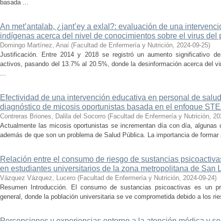
basada ...
An met’antalab, ¿jant’ey a exlal?: evaluación de una intervenc
indígenas acerca del nivel de conocimientos sobre el virus de
Domingo Martínez, Anaí
(
Facultad de Enfermería y Nutrición
,
2024-09-25
)
Justificación. Entre 2014 y 2018 se registró un aumento significativo d
activos, pasando del 13.7% al 20.5%, donde la desinformación acerca del 
...
Efectividad de una intervención educativa en personal de salud
diagnóstico de micosis oportunistas basada en el enfoque S
Contreras Briones, Dalila del Socorro
(
Facultad de Enfermería y Nutrición
,
20
Actualmente las micosis oportunistas se incrementan día con día, algunas 
además de que son un problema de Salud Pública. La importancia de formar a 
Relación entre el consumo de riesgo de sustancias psicoactivas
en estudiantes universitarios de la zona metropolitana de San 
Vázquez Vázquez, Lucero
(
Facultad de Enfermería y Nutrición
,
2024-09-24
)
Resumen Introducción. El consumo de sustancias psicoactivas es un pr
general, donde la población universitaria se ve comprometida debido a los ries
Percepciones y experiencias entorno a la atención médica y serv