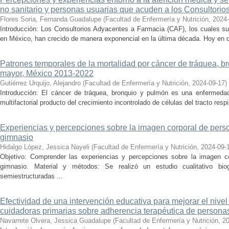
no sanitario y personas usuarias que acuden a los Consultori
Flores Soria, Fernanda Guadalupe
(
Facultad de Enfermería y Nutrición
,
2024
Introducción: Los Consultorios Adyacentes a Farmacia (CAF), los cuales su
en México, han crecido de manera exponencial en la última década. Hoy en dí
Patrones temporales de la mortalidad por cáncer de tráquea, b
mayor, México 2013-2022
Gutiérrez Urquijo, Alejandro
(
Facultad de Enfermería y Nutrición
,
2024-09-17
)
Introducción: El cáncer de tráquea, bronquio y pulmón es una enfermedad 
multifactorial producto del crecimiento incontrolado de células del tracto respir
Experiencias y percepciones sobre la imagen corporal de pers
gimnasio
Hidalgo López, Jessica Nayeli
(
Facultad de Enfermería y Nutrición
,
2024-09-
Objetivo: Comprender las experiencias y percepciones sobre la imagen 
gimnasio. Material y métodos: Se realizó un estudio cualitativo biogr
semiestructuradas ...
Efectividad de una intervención educativa para mejorar el nive
cuidadoras primarias sobre adherencia terapéutica de persona
Navarrete Olvera, Jessica Guadalupe
(
Facultad de Enfermería y Nutrición
,
20