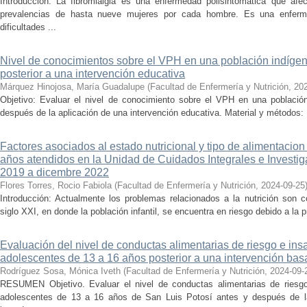
Introducción: La fibromialgia es una enfermedad polisintomática que afe
prevalencias de hasta nueve mujeres por cada hombre. Es una enferm
dificultades ...
Nivel de conocimientos sobre el VPH en una población indígen
posterior a una intervención educativa
Márquez Hinojosa, María Guadalupe
(
Facultad de Enfermería y Nutrición
,
20
Objetivo: Evaluar el nivel de conocimiento sobre el VPH en una població
después de la aplicación de una intervención educativa. Material y métodos: I
Factores asociados al estado nutricional y tipo de alimentacio
años atendidos en la Unidad de Cuidados Integrales e Investi
2019 a dicembre 2022
Flores Torres, Rocio Fabiola
(
Facultad de Enfermería y Nutrición
,
2024-09-25
Introducción: Actualmente los problemas relacionados a la nutrición son
siglo XXI, en donde la población infantil, se encuentra en riesgo debido a la 
Evaluación del nivel de conductas alimentarias de riesgo e ins
adolescentes de 13 a 16 años posterior a una intervención bas
Rodríguez Sosa, Mónica Iveth
(
Facultad de Enfermería y Nutrición
,
2024-09-
RESUMEN Objetivo. Evaluar el nivel de conductas alimentarias de riesgo 
adolescentes de 13 a 16 años de San Luis Potosí antes y después de la