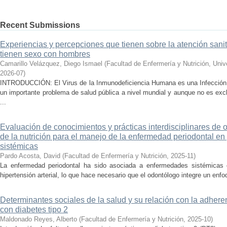
Recent Submissions
Experiencias y percepciones que tienen sobre la atención sani
tienen sexo con hombres
Camarillo Velázquez, Diego Ismael
(
Facultad de Enfermería y Nutrición, Uni
2026-07
)
INTRODUCCIÓN: El Virus de la Inmunodeficiencia Humana es una Infección 
un importante problema de salud pública a nivel mundial y aunque no es ex
...
Evaluación de conocimientos y prácticas interdisciplinares de 
de la nutrición para el manejo de la enfermedad periodontal e
sistémicas
Pardo Acosta, David
(
Facultad de Enfermería y Nutrición
,
2025-11
)
La enfermedad periodontal ha sido asociada a enfermedades sistémicas c
hipertensión arterial, lo que hace necesario que el odontólogo integre un enfoqu
Determinantes sociales de la salud y su relación con la adhere
con diabetes tipo 2
Maldonado Reyes, Alberto
(
Facultad de Enfermería y Nutrición
,
2025-10
)