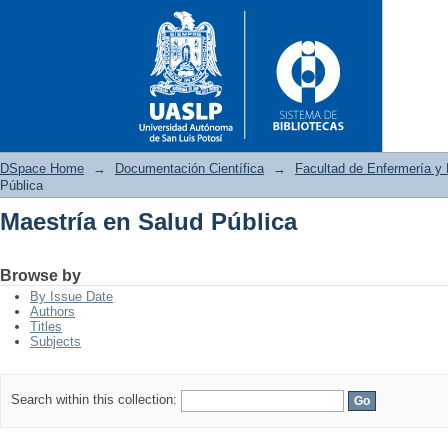
DSpace Home
→
Documentación Científica
→
Facultad de Enfermería y 
Pública
Maestría en Salud Pública
Maestría en Salud Pública
Browse by
By Issue Date
Authors
Titles
Subjects
Search within this collection: