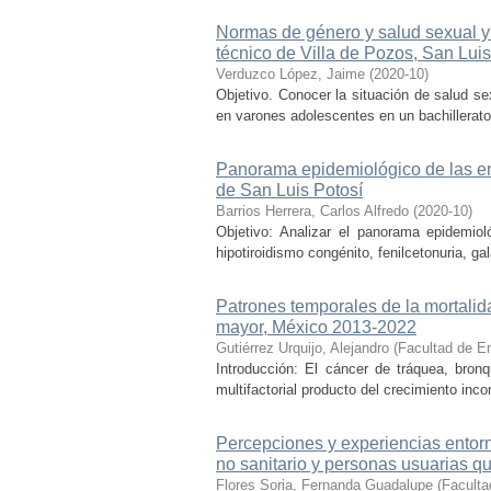
Normas de género y salud sexual y 
técnico de Villa de Pozos, San Luis
Verduzco López, Jaime
(
2020-10
)
Objetivo. Conocer la situación de salud se
en varones adolescentes en un bachillerato
Panorama epidemiológico de las en
de San Luis Potosí
Barrios Herrera, Carlos Alfredo
(
2020-10
)
Objetivo: Analizar el panorama epidemio
hipotiroidismo congénito, fenilcetonuria, gal
Patrones temporales de la mortalid
mayor, México 2013-2022
Gutiérrez Urquijo, Alejandro
(
Facultad de En
Introducción: El cáncer de tráquea, bron
multifactorial producto del crecimiento incon
Percepciones y experiencias entorno
no sanitario y personas usuarias 
Flores Soria, Fernanda Guadalupe
(
Faculta