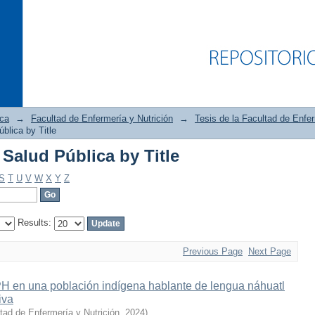
ica
→
Facultad de Enfermería y Nutrición
→
Tesis de la Facultad de Enfer
blica by Title
Salud Pública by Title
Salud Pública by Title
S
T
U
V
W
X
Y
Z
Results:
Previous Page
Next Page
PH en una población indígena hablante de lengua náhuatl
iva
tad de Enfermería y Nutrición
,
2024
)