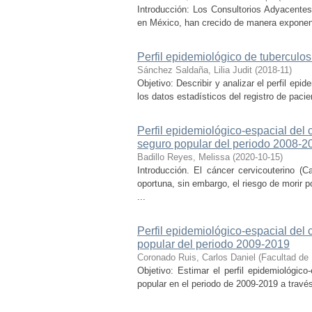
Introducción: Los Consultorios Adyacentes
en México, han crecido de manera exponenci
Perfil epidemiológico de tuberculos
Sánchez Saldaña, Lilia Judit
(
2018-11
)
Objetivo: Describir y analizar el perfil ep
los datos estadísticos del registro de paci
Perfil epidemiológico-espacial del 
seguro popular del periodo 2008-2
Badillo Reyes, Melissa
(
2020-10-15
)
Introducción. El cáncer cervicouterino (
oportuna, sin embargo, el riesgo de morir 
...
Perfil epidemiológico-espacial del
popular del periodo 2009-2019
Coronado Ruis, Carlos Daniel
(
Facultad de 
Objetivo: Estimar el perfil epidemiológic
popular en el periodo de 2009-2019 a través