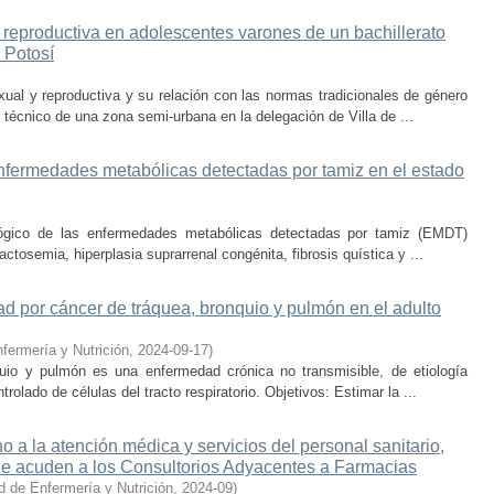
reproductiva en adolescentes varones de un bachillerato
 Potosí
xual y reproductiva y su relación con las normas tradicionales de género
 técnico de una zona semi-urbana en la delegación de Villa de ...
fermedades metabólicas detectadas por tamiz en el estado
lógico de las enfermedades metabólicas detectadas por tamiz (EMDT)
actosemia, hiperplasia suprarrenal congénita, fibrosis quística y ...
ad por cáncer de tráquea, bronquio y pulmón en el adulto
fermería y Nutrición
,
2024-09-17
)
quio y pulmón es una enfermedad crónica no transmisible, de etiología
trolado de células del tracto respiratorio. Objetivos: Estimar la ...
 a la atención médica y servicios del personal sanitario,
que acuden a los Consultorios Adyacentes a Farmacias
d de Enfermería y Nutrición
,
2024-09
)