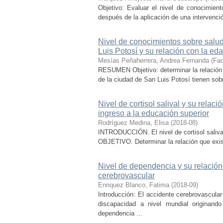
Objetivo: Evaluar el nivel de conocimien
después de la aplicación de una intervenció
Nivel de conocimientos sobre salud
Luis Potosí y su relación con la ed
Mesías Peñaherrera, Andrea Fernanda
(
Fac
RESUMEN Objetivo: determinar la relación 
de la ciudad de San Luis Potosí tienen sobre
Nivel de cortisol salival y su rela
ingreso a la educación superior
Rodríguez Medina, Elisa
(
2018-08
)
INTRODUCCIÓN. El nivel de cortisol saliv
OBJETIVO. Determinar la relación que existe 
Nivel de dependencia y su relación
cerebrovascular
Enriquez Blanco, Fatima
(
2018-09
)
Introducción: El accidente cerebrovascul
discapacidad a nivel mundial originand
dependencia ...