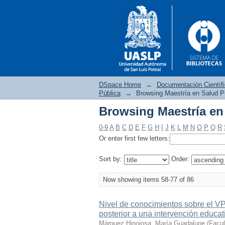
DSpace Home
→
Documentación Científ
Pública
→
Browsing Maestría en Salud Pú
Browsing Maestría en 
Browsing Maestría en 
0-9
A
B
C
D
E
F
G
H
I
J
K
L
M
N
O
P
Q
R
Or enter first few letters:
Sort by:
Order:
Now showing items 58-77 of 86
Nivel de conocimientos sobre el V
posterior a una intervención educat
Márquez Hinojosa, María Guadalupe
(
Facul