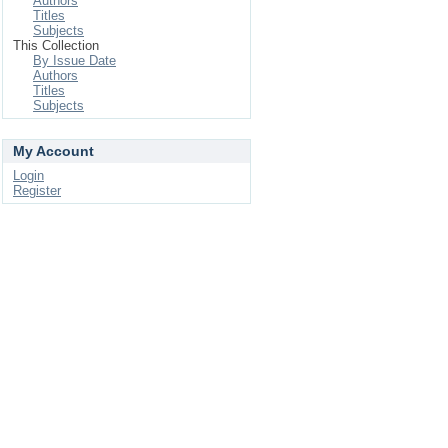
Authors
Titles
Subjects
This Collection
By Issue Date
Authors
Titles
Subjects
My Account
Login
Register