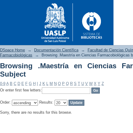
DSpace Home
→
Documentación Científica
→
Facultad de Ciencias Quí
Farmacobiológicas
→
Browsing .Maestría en Ciencias Farmacobiológicas b
Browsing .Maestría en Ciencias Fa
Browsing .Maestría en Cienci
Subject
0-9
A
B
C
D
E
F
G
H
I
J
K
L
M
N
O
P
Q
R
S
T
U
V
W
X
Y
Z
Or enter first few letters:
Order:
Results:
Sorry, there are no results for this browse.