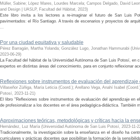
Müller, Sabine
;
López Mares, Lourdes Marcela
;
Campos Delgado, David Leon
and Design | UASLP, Facultad del Hábitat
,
2023
)
Este libro invita a los lectores a re-imaginar el futuro de San Luis 
pavimentados: el Río Santiago. A través de escenarios y proyectos de arquite
...
Por una ciudad equitativa y saludable
Pérez Barragán, Martha Yolanda
;
González Lugo, Jonathan Hammurabi
(
Univ
2023-06-29
)
La Facultad del hábitat de la Universidad Autónoma de San Luis Potosí­, en 
expertos en distintas áreas del conocimiento, para en conjunto reflexionar ac
Reflexiones sobre instrumentos de evaluación del aprendizaje 
Villaseñor Zúñiga, María Leticia (Coord.)
;
Arellano Vega, Anahí Isabel (Coord.
Potosí
,
2023-11-21
)
El libro "Reflexiones sobre instrumentos de evaluación del aprendizaje en 
de profesionalizar a los docentes en el área pedagógica-didáctica. También mu
Aproximaciones teóricas, metodológicas y crí­ticas hacia la en
Hernández, Luz Marí­a
(
Universidad Autónoma de San Luis Potosí­
,
2023-11-2
Tradicionalmente, la investigación sobre la enseñanza en el diseño ha cent
curriculares y prácticas docentes que posibilitan la formación de la sensibilida