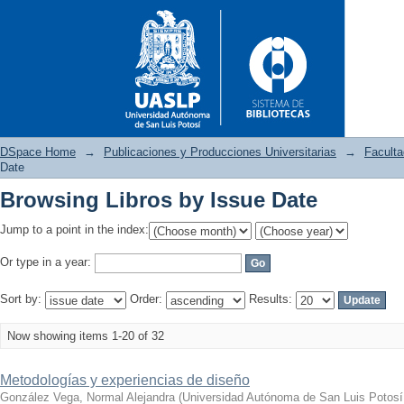
DSpace Home
→
Publicaciones y Producciones Universitarias
→
Faculta
Date
Browsing Libros by Issue Date
Browsing Libros by Issue Dat
Jump to a point in the index:
Or type in a year:
Sort by:
Order:
Results:
Now showing items 1-20 of 32
Metodologías y experiencias de diseño
González Vega, Normal Alejandra
(
Universidad Autónoma de San Luis Potosí