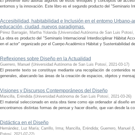
El presente libro aborda algunos de estos enfoques y conceptos de accesib
entornos y la innovación. Este libro es el segundo producto del "Seminario Int
Accesibilidad, habitabilidad e Inclusión en el entorno Urbano-ar
educación, ciudad, nuevos paradigmas.
Pérez Barragán, Martha Yolanda
(
Universidad Autónoma de San Luis Potosí­
La obra es producto del "Seminario Internacional Interdisciplinar Hábitat Ac
en el actor" organizado por el Cuerpo Académico Hábitat y Sustentabilidad del
Reflexiones sobre Diseño en la Actualidad
Guerrero, Manuel
(
Universidad Autónoma de San Luis Potosí­
,
2021-03-17
)
El presente texto se constituye mediante una recopilación de contenidos r
generales, abarcando las áreas de la creación de espacios, objetos y mensajes
Visiones y Discursos Contemporáneos del Diseño
Mancilla, Eréndida
(
Universidad Autónoma de San Luis Potosí­
,
2021-03-26
)
El material seleccionado en esta obra tiene como eje ordenador al diseño e
encontramos distintas formas de pensar y hacer diseño, que van desde la con
Didáctica en el Diseño
Hernández, Luz Marí­a
;
Carrillo, Irma
;
Mancilla, Eréndida
;
Guerrero, Manuel
(
U
Potosí­
,
2021-07-22
)