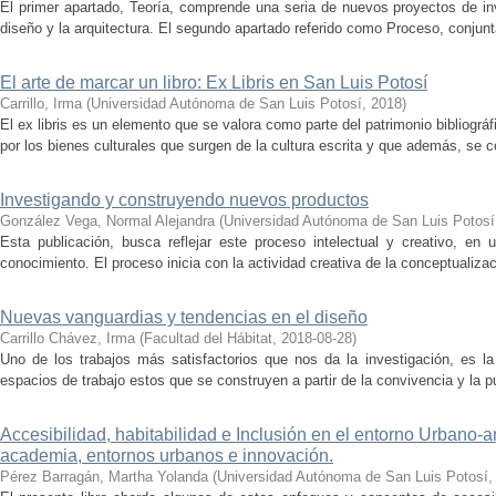
El primer apartado, Teoría, comprende una seria de nuevos proyectos de inv
diseño y la arquitectura. El segundo apartado referido como Proceso, conjunt
El arte de marcar un libro: Ex Libris en San Luis Potosí
Carrillo, Irma
(
Universidad Autónoma de San Luis Potosí
,
2018
)
El ex libris es un elemento que se valora como parte del patrimonio bibliográ
por los bienes culturales que surgen de la cultura escrita y que además, se c
Investigando y construyendo nuevos productos
González Vega, Normal Alejandra
(
Universidad Autónoma de San Luis Potosí­
Esta publicación, busca reflejar este proceso intelectual y creativo, en 
conocimiento. El proceso inicia con la actividad creativa de la conceptualizac
Nuevas vanguardias y tendencias en el diseño
Carrillo Chávez, Irma
(
Facultad del Hábitat
,
2018-08-28
)
Uno de los trabajos más satisfactorios que nos da la investigación, es la 
espacios de trabajo estos que se construyen a partir de la convivencia y la p
Accesibilidad, habitabilidad e Inclusión en el entorno Urbano-ar
academia, entornos urbanos e innovación.
Pérez Barragán, Martha Yolanda
(
Universidad Autónoma de San Luis Potosí­