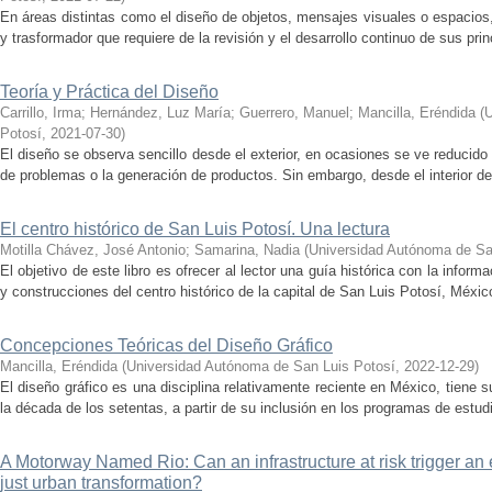
En áreas distintas como el diseño de objetos, mensajes visuales o espacios, 
y trasformador que requiere de la revisión y el desarrollo continuo de sus pri
Teoría y Práctica del Diseño
Carrillo, Irma
;
Hernández, Luz Marí­a
;
Guerrero, Manuel
;
Mancilla, Eréndida
(
U
Potosí­
,
2021-07-30
)
El diseño se observa sencillo desde el exterior, en ocasiones se ve reducido 
de problemas o la generación de productos. Sin embargo, desde el interior de l
El centro histórico de San Luis Potosí. Una lectura
Motilla Chávez, José Antonio
;
Samarina, Nadia
(
Universidad Autónoma de Sa
El objetivo de este libro es ofrecer al lector una guía histórica con la inform
y construcciones del centro histórico de la capital de San Luis Potosí, México.
Concepciones Teóricas del Diseño Gráfico
Mancilla, Eréndida
(
Universidad Autónoma de San Luis Potosí
,
2022-12-29
)
El diseño gráfico es una disciplina relativamente reciente en México, tiene 
la década de los setentas, a partir de su inclusión en los programas de estudi
A Motorway Named Rio: Can an infrastructure at risk trigger an 
just urban transformation?