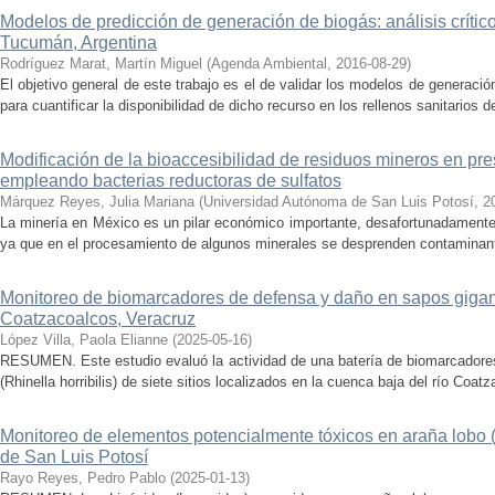
Modelos de predicción de generación de biogás: análisis crítico
Tucumán, Argentina
Rodríguez Marat, Martín Miguel
(
Agenda Ambiental
,
2016-08-29
)
El objetivo general de este trabajo es el de validar los modelos de generaci
para cuantificar la disponibilidad de dicho recurso en los rellenos sanitarios 
Modificación de la bioaccesibilidad de residuos mineros en pr
empleando bacterias reductoras de sulfatos
Márquez Reyes, Julia Mariana
(
Universidad Autónoma de San Luis Potosí
,
2
La minería en México es un pilar económico importante, desafortunadamente
ya que en el procesamiento de algunos minerales se desprenden contaminante
Monitoreo de biomarcadores de defensa y daño en sapos gigante
Coatzacoalcos, Veracruz
López Villa, Paola Elianne
(
2025-05-16
)
RESUMEN. Este estudio evaluó la actividad de una batería de biomarcadore
(Rhinella horribilis) de siete sitios localizados en la cuenca baja del río Coat
Monitoreo de elementos potencialmente tóxicos en araña lobo (
de San Luis Potosí
Rayo Reyes, Pedro Pablo
(
2025-01-13
)