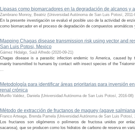
Lipasas como biomarcadores en la degradación de alcanos y 
Zambrano Monroy, Beatriz
(
Universidad Autónoma de San Luis Potosí
,
2011-
En la presente investigación se evaluó el posible uso de la actividad de e
como biomarcador en el proceso de degradación de compuestos aromáticos y
Mapping Chagas disease transmission risk using vector and rese
San Luis Potosi, Mexico
Gámez Hidalgo, Saúl Alfredo
(
2020-09-21
)
Chagas disease is a parasitic infection endemic to America, caused by
mainly transmitted to humans by contact with insect species of the Triatom
...
Metodología para identificar áreas prioritarias para inversión 
renal crónica
Murillo Valdez, Daniela
(
Universidad Autónoma de San Luis Potosí
,
2016-08
)
Método de extracción de fructanos de maguey (agave salmiana 
Franco Arteaga, Brenda Pamela
(
Universidad Autónoma de San Luis Potosí
,
Los fructanos son oligómeros o polímeros de fructosa unidos por enlac
sacarosa), que se producen como los hidratos de carbono de reserva en varias