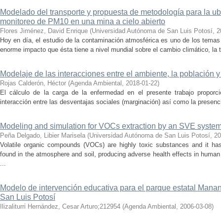
Modelado del transporte y propuesta de metodología para la ub
monitoreo de PM10 en una mina a cielo abierto
Flores Jiménez, David Enrique
(
Universidad Autónoma de San Luis Potosí
,
2
Hoy en día, el estudio de la contaminación atmosférica es uno de los tema
enorme impacto que ésta tiene a nivel mundial sobre el cambio climático, la te
Modelaje de las interacciones entre el ambiente, la población y 
Rojas Calderón, Héctor
(
Agenda Ambiental
,
2018-01-22
)
El cálculo de la carga de la enfermedad en el presente trabajo proporci
interacción entre las desventajas sociales (marginación) así como la presenci
Modeling and simulation for VOCs extraction by an SVE syste
Peña Delgado, Libier Marisela
(
Universidad Autónoma de San Luis Potosí
,
20
Volatile organic compounds (VOCs) are highly toxic substances and it ha
found in the atmosphere and soil, producing adverse health effects in hum
...
Modelo de intervención educativa para el parque estatal Manan
San Luis Potosí
Ilizaliturri Hernández, Cesar Arturo;212954
(
Agenda Ambiental
,
2006-03-08
)