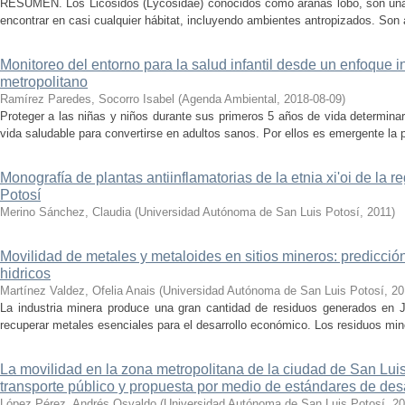
RESUMEN. Los Licósidos (Lycosidae) conocidos como arañas lobo, son una 
encontrar en casi cualquier hábitat, incluyendo ambientes antropizados. Son a
Monitoreo del entorno para la salud infantil desde un enfoque i
metropolitano
Ramírez Paredes, Socorro Isabel
(
Agenda Ambiental
,
2018-08-09
)
Proteger a las niñas y niños durante sus primeros 5 años de vida determinar
vida saludable para convertirse en adultos sanos. Por ellos es emergente la 
Monografía de plantas antiinflamatorias de la etnia xi'oi de la 
Potosí
Merino Sánchez, Claudia
(
Universidad Autónoma de San Luis Potosí
,
2011
)
Movilidad de metales y metaloides en sitios mineros: predicció
hidricos
Martínez Valdez, Ofelia Anais
(
Universidad Autónoma de San Luis Potosí
,
20
La industria minera produce una gran cantidad de residuos generados en J
recuperar metales esenciales para el desarrollo económico. Los residuos min
La movilidad en la zona metropolitana de la ciudad de San Luis 
transporte público y propuesta por medio de estándares de desa
López Pérez, Andrés Osvaldo
(
Universidad Autónoma de San Luis Potosí
,
20