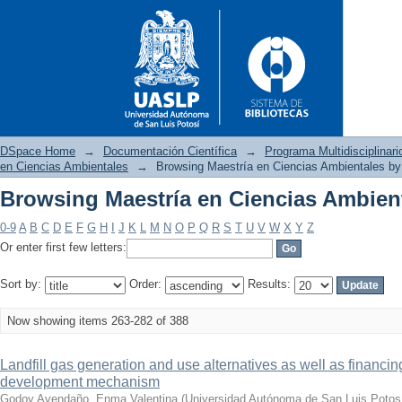
DSpace Home
→
Documentación Científica
→
Programa Multidisciplina
en Ciencias Ambientales
→
Browsing Maestría en Ciencias Ambientales by 
Browsing Maestría en Ciencias Ambient
Browsing Maestría en Ciencias
0-9
A
B
C
D
E
F
G
H
I
J
K
L
M
N
O
P
Q
R
S
T
U
V
W
X
Y
Z
Or enter first few letters:
Sort by:
Order:
Results:
Now showing items 263-282 of 388
Landfill gas generation and use alternatives as well as financing
development mechanism
Godoy Avendaño, Enma Valentina
(
Universidad Autónoma de San Luis Potos