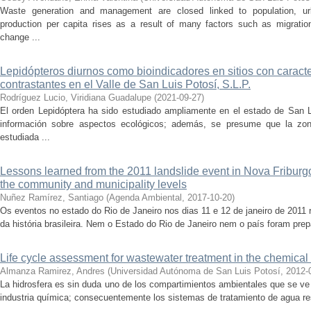
Waste generation and management are closed linked to population, ur
production per capita rises as a result of many factors such as migration
change ...
Lepidópteros diurnos como bioindicadores en sitios con caracte
contrastantes en el Valle de San Luis Potosí, S.L.P.
Rodríguez Lucio, Viridiana Guadalupe
(
2021-09-27
)
El orden Lepidóptera ha sido estudiado ampliamente en el estado de San 
información sobre aspectos ecológicos; además, se presume que la zo
estudiada ...
Lessons learned from the 2011 landslide event in Nova Friburgo,
the community and municipality levels
Nuñez Ramírez, Santiago
(
Agenda Ambiental
,
2017-10-20
)
Os eventos no estado do Rio de Janeiro nos dias 11 e 12 de janeiro de 201
da história brasileira. Nem o Estado do Rio de Janeiro nem o país foram prepa
Life cycle assessment for wastewater treatment in the chemical 
Almanza Ramirez, Andres
(
Universidad Autónoma de San Luis Potosí
,
2012-
La hidrosfera es sin duda uno de los compartimientos ambientales que se ve 
industria química; consecuentemente los sistemas de tratamiento de agua res