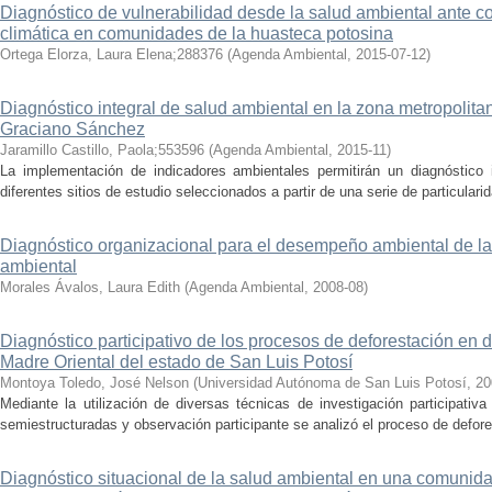
Diagnóstico de vulnerabilidad desde la salud ambiental ante co
climática en comunidades de la huasteca potosina
Ortega Elorza, Laura Elena;288376
(
Agenda Ambiental
,
2015-07-12
)
Diagnóstico integral de salud ambiental en la zona metropolita
Graciano Sánchez
Jaramillo Castillo, Paola;553596
(
Agenda Ambiental
,
2015-11
)
La implementación de indicadores ambientales permitirán un diagnóstico
diferentes sitios de estudio seleccionados a partir de una serie de particulari
Diagnóstico organizacional para el desempeño ambiental de l
ambiental
Morales Ávalos, Laura Edith
(
Agenda Ambiental
,
2008-08
)
Diagnóstico participativo de los procesos de deforestación en
Madre Oriental del estado de San Luis Potosí
Montoya Toledo, José Nelson
(
Universidad Autónoma de San Luis Potosí
,
20
Mediante la utilización de diversas técnicas de investigación participativ
semiestructuradas y observación participante se analizó el proceso de defore
Diagnóstico situacional de la salud ambiental en una comunid