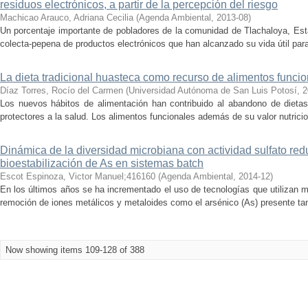
residuos electrónicos, a partir de la percepción del riesgo
Machicao Arauco, Adriana Cecilia
(
Agenda Ambiental
,
2013-08
)
Un porcentaje importante de pobladores de la comunidad de Tlachaloya, Est
colecta-pepena de productos electrónicos que han alcanzado su vida útil par
La dieta tradicional huasteca como recurso de alimentos funci
Díaz Torres, Rocío del Carmen
(
Universidad Autónoma de San Luis Potosí
,
2
Los nuevos hábitos de alimentación han contribuido al abandono de dietas
protectores a la salud. Los alimentos funcionales además de su valor nutricion
Dinámica de la diversidad microbiana con actividad sulfato red
bioestabilización de As en sistemas batch
Escot Espinoza, Victor Manuel;416160
(
Agenda Ambiental
,
2014-12
)
En los últimos años se ha incrementado el uso de tecnologías que utilizan m
remoción de iones metálicos y metaloides como el arsénico (As) presente ta
Now showing items 109-128 of 388