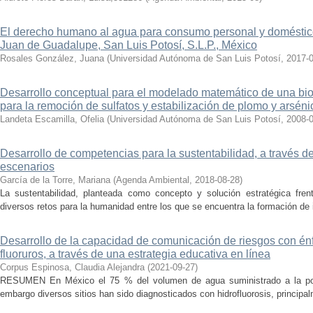
El derecho humano al agua para consumo personal y doméstic
Juan de Guadalupe, San Luis Potosí, S.L.P., México
Rosales González, Juana
(
Universidad Autónoma de San Luis Potosí
,
2017-
Desarrollo conceptual para el modelado matemático de una bio
para la remoción de sulfatos y estabilización de plomo y arséni
Landeta Escamilla, Ofelia
(
Universidad Autónoma de San Luis Potosí
,
2008-
Desarrollo de competencias para la sustentabilidad, a través 
escenarios
García de la Torre, Mariana
(
Agenda Ambiental
,
2018-08-28
)
La sustentabilidad, planteada como concepto y solución estratégica fren
diversos retos para la humanidad entre los que se encuentra la formación de i
Desarrollo de la capacidad de comunicación de riesgos con énfa
fluoruros, a través de una estrategia educativa en línea
Corpus Espinosa, Claudia Alejandra
(
2021-09-27
)
RESUMEN En México el 75 % del volumen de agua suministrado a la pobl
embargo diversos sitios han sido diagnosticados con hidrofluorosis, principa