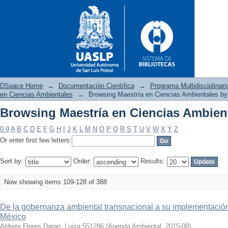
DSpace Home
→
Documentación Científica
→
Programa Multidisciplina
en Ciencias Ambientales
→
Browsing Maestría en Ciencias Ambientales by 
Browsing Maestría en Ciencias Ambient
Browsing Maestría en Ciencias
0-9
A
B
C
D
E
F
G
H
I
J
K
L
M
N
O
P
Q
R
S
T
U
V
W
X
Y
Z
Or enter first few letters:
Sort by:
Order:
Results:
Now showing items 109-128 of 388
De la gobernanza ambiental transnacional a su implementación
México
Aldrete Flores Daran, Luisa;551286
(
Agenda Ambiental
,
2015-08
)