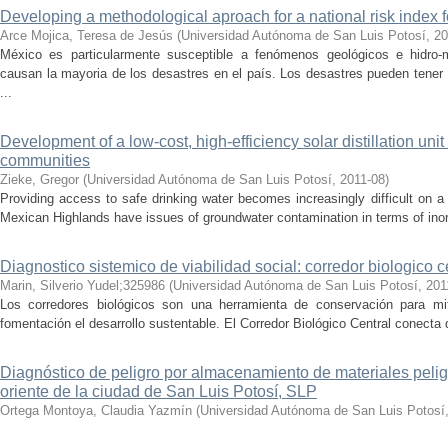
Developing a methodological aproach for a national risk index 
Arce Mojica, Teresa de Jesús
(
Universidad Autónoma de San Luis Potosí
,
20
México es particularmente susceptible a fenómenos geológicos e hidro-
causan la mayoria de los desastres en el país. Los desastres pueden tene
...
Development of a low-cost, high-efficiency solar distillation unit 
communities
Zieke, Gregor
(
Universidad Autónoma de San Luis Potosí
,
2011-08
)
Providing access to safe drinking water becomes increasingly difficult on a 
Mexican Highlands have issues of groundwater contamination in terms of inorgan
Diagnostico sistemico de viabilidad social: corredor biologico c
Marin, Silverio Yudel;325986
(
Universidad Autónoma de San Luis Potosí
,
201
Los corredores biológicos son una herramienta de conservación para miti
fomentación el desarrollo sustentable. El Corredor Biológico Central conecta 
Diagnóstico de peligro por almacenamiento de materiales peligr
oriente de la ciudad de San Luis Potosí, SLP
Ortega Montoya, Claudia Yazmín
(
Universidad Autónoma de San Luis Potosí