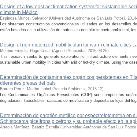
Design of a low-cost acclimatization system for sustainable soc
climate in México
Espinosa Muñoz, Salvador
(
Universidad Autónoma de San Luis Potosí
,
2014
Los sistemas constructivos convencionales utilizados en los desarrollos de 
están basados en la utilización de materiales con alto impacto ambiental, lo
Design of non-motorized mobility plan for warm climate cities 
Moreno Freydig, Hugo César
(
Agenda Ambiental
,
2016-08-25
)
This research seeks to generate exploration of infrastructure elements nee
sustainable urban mobility in cities with arid or hot-dry climate, using the cas
Determinación de contaminantes orgánicos persistentes en Til
diferentes presas del país
Barrera Pérez, Martha Isabel
(
Agenda Ambiental
,
2013-12
)
Los Contaminantes Orgánicos Persistentes (COP) son compuestos orgánic
degradación, liposolubles, capaces de movilizarse y depositarse lejos del lugar 
Determinación de paratión metilico por espectrofotometría en 
Schistocerca piceifrons picefrons y su probable efecto en la api
Arreola Martínez, Beatriz Estrella
(
Universidad Autónoma de San Luis Potosí