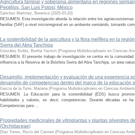
Agricultura familiar y soberanía alimentaria en regiones semiári
Peotillos, San Luis Potosí, México
Sánchez Martínez, Berenice
(
2025-03-20
)
RESUMEN. Esta investigación aborda la relación entre los agroecosistemas t
familiar (SAF) a nivel microrregional en un ambiente semiárido, tomando com
La sostenibilidad de la apicultura y la flora melífera en la regi
Sierra del Abra Tanchipa
González Avilés, Bertha Yazmín
(
Programa Multidsiciplinario en Ciencias Am
RESUMEN. El presente trabajo de investigación se centra en la comunidad d
influencia a la Reserva de la Biósfera Sierra del Abra Tanchipa, un área natur
Desarrollo, implementación y evaluación de una experiencia edu
desarrollo de competencias dentro del marco de la educación pa
García de la Torre, Mariana
(
Programa Multidsiciplinario en Ciencias Ambient
RESUMEN. La Educación para la sostenibilidad (EDS) busca promover
habilidades y valores, es decir, competencias. Durante décadas se ha
Competencias para ...
Propiedades medicinales de vitroplantas y plantas silvestres d
(Orchidaceae)
Díaz Torres, Rocío del Carmen
(
Programa Multidisciplinario en Ciencias Amb