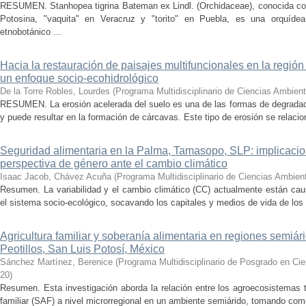
RESUMEN. Stanhopea tigrina Bateman ex Lindl. (Orchidaceae), conocida co
Potosina, "vaquita" en Veracruz y "torito" en Puebla, es una orquíd
etnobotánico ...
Hacia la restauración de paisajes multifuncionales en la regió
un enfoque socio-ecohidrológico
De la Torre Robles, Lourdes
(
Programa Multidisciplinario de Ciencias Ambien
RESUMEN. La erosión acelerada del suelo es una de las formas de degradac
y puede resultar en la formación de cárcavas. Este tipo de erosión se relacion
Seguridad alimentaria en la Palma, Tamasopo, SLP: implicacio
perspectiva de género ante el cambio climático
Isaac Jacob, Chávez Acuña
(
Programa Multidisciplinario de Ciencias Ambien
Resumen. La variabilidad y el cambio climático (CC) actualmente están caus
el sistema socio-ecológico, socavando los capitales y medios de vida de los
Agricultura familiar y soberanía alimentaria en regiones semiári
Peotillos, San Luis Potosí, México
Sánchez Martínez, Berenice
(
Programa Multidisciplinario de Posgrado en C
20
)
Resumen. Esta investigación aborda la relación entre los agroecosistemas t
familiar (SAF) a nivel microrregional en un ambiente semiárido, tomando com