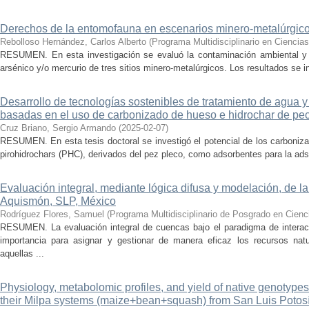
Derechos de la entomofauna en escenarios minero-metalúrgic
Rebolloso Hernández, Carlos Alberto
(
Programa Multidisciplinario en Ciencia
RESUMEN. En esta investigación se evaluó la contaminación ambiental y l
arsénico y/o mercurio de tres sitios minero-metalúrgicos. Los resultados se in
Desarrollo de tecnologías sostenibles de tratamiento de agua 
basadas en el uso de carbonizado de hueso e hidrochar de pe
Cruz Briano, Sergio Armando
(
2025-02-07
)
RESUMEN. En esta tesis doctoral se investigó el potencial de los carboniz
pirohidrochars (PHC), derivados del pez pleco, como adsorbentes para la adsor
Evaluación integral, mediante lógica difusa y modelación, de 
Aquismón, SLP, México
Rodríguez Flores, Samuel
(
Programa Multidisciplinario de Posgrado en Cien
RESUMEN. La evaluación integral de cuencas bajo el paradigma de intera
importancia para asignar y gestionar de manera eficaz los recursos natu
aquellas ...
Physiology, metabolomic profiles, and yield of native genotype
their Milpa systems (maize+bean+squash) from San Luis Potosí,