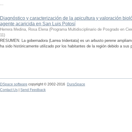
...
Diagnóstico y caracterización de la apicultura y valoración bio
agente acaricida en San Luis Potosí
Herrera Medina, Rosa Elena
(
Programa Multidisciplinario de Posgrado en C
11
)
RESUMEN. La gobernadora (Larrea tridentata) es un arbusto perene ampliamen
ha sido históricamente utilizado por los habitantes de la región debido a sus 
DSpace software
copyright © 2002-2016
DuraSpace
Contact Us
|
Send Feedback