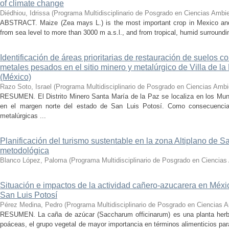
of climate change
Diédhiou, Idrissa
(
Programa Multidisciplinario de Posgrado en Ciencias Ambi
ABSTRACT. Maize (Zea mays L.) is the most important crop in Mexico and 
from sea level to more than 3000 m a.s.l., and from tropical, humid surroundi
Identificación de áreas prioritarias de restauración de suelos 
metales pesados en el sitio minero y metalúrgico de Villa de la
(México)
Razo Soto, Israel
(
Programa Multidisciplinario de Posgrado en Ciencias Am
RESUMEN. El Distrito Minero Santa María de la Paz se localiza en los Muni
en el margen norte del estado de San Luis Potosí. Como consecuencia 
metalúrgicas ...
Planificación del turismo sustentable en la zona Altiplano de 
metodológica
Blanco López, Paloma
(
Programa Multidisciplinario de Posgrado en Cienci
Situación e impactos de la actividad cañero-azucarera en Méxi
San Luis Potosí
Pérez Medina, Pedro
(
Programa Multidisciplinario de Posgrado en Ciencias
RESUMEN. La caña de azúcar (Saccharum officinarum) es una planta herbá
poáceas, el grupo vegetal de mayor importancia en términos alimenticios pa