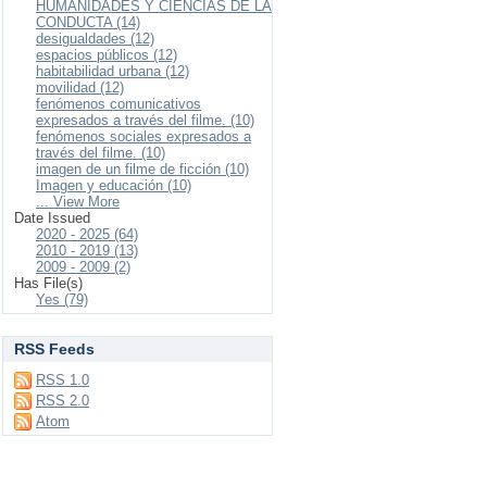
HUMANIDADES Y CIENCIAS DE LA
CONDUCTA (14)
desigualdades (12)
espacios públicos (12)
habitabilidad urbana (12)
movilidad (12)
fenómenos comunicativos
expresados a través del filme. (10)
fenómenos sociales expresados a
través del filme. (10)
imagen de un filme de ficción (10)
Imagen y educación (10)
... View More
Date Issued
2020 - 2025 (64)
2010 - 2019 (13)
2009 - 2009 (2)
Has File(s)
Yes (79)
RSS Feeds
RSS 1.0
RSS 2.0
Atom