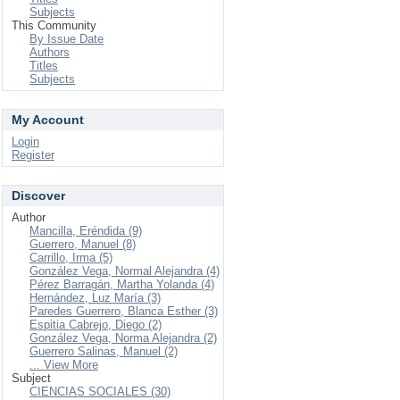
Subjects
This Community
By Issue Date
Authors
Titles
Subjects
My Account
Login
Register
Discover
Author
Mancilla, Eréndida (9)
Guerrero, Manuel (8)
Carrillo, Irma (5)
González Vega, Normal Alejandra (4)
Pérez Barragán, Martha Yolanda (4)
Hernández, Luz Marí­a (3)
Paredes Guerrero, Blanca Esther (3)
Espitia Cabrejo, Diego (2)
González Vega, Norma Alejandra (2)
Guerrero Salinas, Manuel (2)
... View More
Subject
CIENCIAS SOCIALES (30)