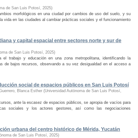
ma de San Luis Potosí
,
2025
)
mbios morfológicos en una ciudad por cambios de uso del suelo, y su
la vida en las ciudades al cambiar prácticas sociales y el funcionamiento
ana y capital espacial entre sectores norte y sur de
noma de San Luis Potosí
,
2025
)
a el trabajo y educación en una zona metropolitana, identificando la
as de bajos recursos, observando a su vez desigualdad en el acceso a
oducción social de espacios públicos en San Luis Potosí
Guerrero, Blanca Esther
(
Universidad Autónoma de San Luis Potosí
,
ursos, ante la escasez de espacios públicos, se apropia de vacíos para
micas sociales y los actores gestores, así como las negociaciones
ación urbana del centro histórico de Mérida, Yucatán
tónoma de San Luis Potosí
,
2025
)