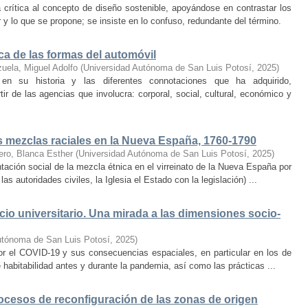
 crítica al concepto de diseño sostenible, apoyándose en contrastar los
y lo que se propone; se insiste en lo confuso, redundante del término.
ca de las formas del automóvil
zuela, Miguel Adolfo
(
Universidad Autónoma de San Luis Potosí
,
2025
)
 en su historia y las diferentes connotaciones que ha adquirido,
tir de las agencias que involucra: corporal, social, cultural, económico y
s mezclas raciales en la Nueva España, 1760-1790
ero, Blanca Esther
(
Universidad Autónoma de San Luis Potosí
,
2025
)
ación social de la mezcla étnica en el virreinato de la Nueva España por
las autoridades civiles, la Iglesia el Estado con la legislación) ...
cio universitario. Una mirada a las dimensiones socio-
utónoma de San Luis Potosí
,
2025
)
or el COVID-19 y sus consecuencias espaciales, en particular en los de
 habitabilidad antes y durante la pandemia, así como las prácticas ...
ocesos de reconfiguración de las zonas de origen