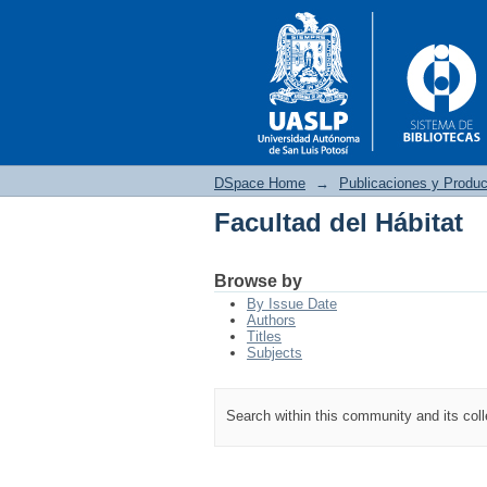
DSpace Home
→
Publicaciones y Produc
Facultad del Hábitat
Facultad del Hábitat
Browse by
By Issue Date
Authors
Titles
Subjects
Search within this community and its col