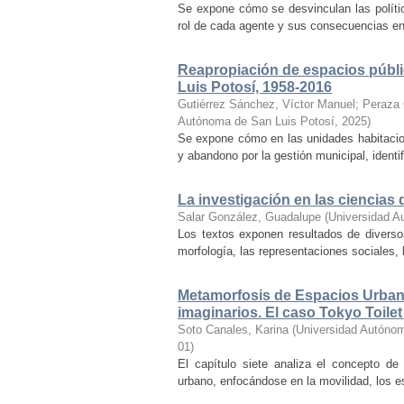
Se expone cómo se desvinculan las política
rol de cada agente y sus consecuencias en e
Reapropiación de espacios públic
Luis Potosí, 1958-2016
Gutiérrez Sánchez, Víctor Manuel
;
Peraza 
Autónoma de San Luis Potosí
,
2025
)
Se expone cómo en las unidades habitacion
y abandono por la gestión municipal, identif
La investigación en las ciencias d
Salar González, Guadalupe
(
Universidad A
Los textos exponen resultados de diversos 
morfología, las representaciones sociales, l
Metamorfosis de Espacios Urbano
imaginarios. El caso Tokyo Toilet
Soto Canales, Karina
(
Universidad Autóno
01
)
El capítulo siete analiza el concepto de
urbano, enfocándose en la movilidad, los e