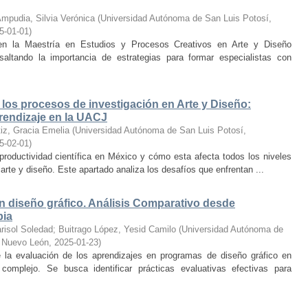
Ampudia, Silvia Verónica
(
Universidad Autónoma de San Luis Potosí,
5-01-01
)
 en la Maestría en Estudios y Procesos Creativos en Arte y Diseño
ltando la importancia de estrategias para formar especialistas con
 los procesos de investigación en Arte y Diseño:
rendizaje en la UACJ
iz, Gracia Emelia
(
Universidad Autónoma de San Luis Potosí,
5-02-01
)
productividad científica en México y cómo esta afecta todos los niveles
rte y diseño. Este apartado analiza los desafíos que enfrentan ...
n diseño gráfico. Análisis Comparativo desde
bia
risol Soledad
;
Buitrago López, Yesid Camilo
(
Universidad Autónoma de
e Nuevo León
,
2025-01-23
)
 la evaluación de los aprendizajes en programas de diseño gráfico en
mplejo. Se busca identificar prácticas evaluativas efectivas para