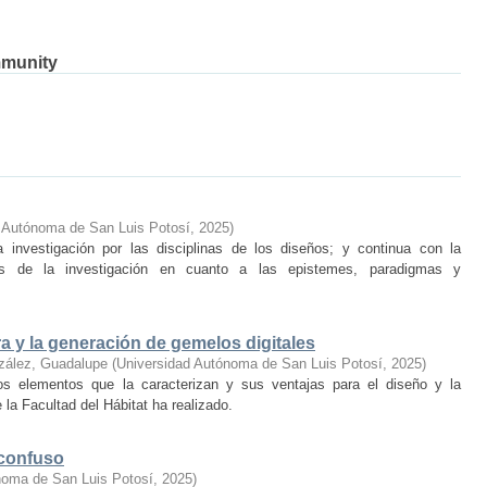
mmunity
 Autónoma de San Luis Potosí
,
2025
)
 investigación por las disciplinas de los diseños; y continua con la
es de la investigación en cuanto a las epistemes, paradigmas y
ra y la generación de gemelos digitales
zález, Guadalupe
(
Universidad Autónoma de San Luis Potosí
,
2025
)
os elementos que la caracterizan y sus ventajas para el diseño y la
 la Facultad del Hábitat ha realizado.
 confuso
noma de San Luis Potosí
,
2025
)