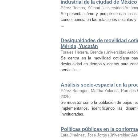
industrial de la ciudad de México
Pérez Ramos, Yúmari
(
Universidad Autóno
Se presenta cómo y porqué se dan los ca
consecuencia en las relaciones sociales y 
...
Desigualdades de movilidad cotidi
Mérida, Yucatán
Torales Herrera, Brenda
(
Universidad Autó
Se centra en la movilidad cotidiana par
desigualdad en tiempo y costos para zon
servicios ...
Análisis socio-espacial en la pr
Pérez Barragán, Martha Yolanda
;
Paredes 
2025
)
Se muestra cómo la población de bajos rec
implementarlos, identificando las diná
involucradas.
Políticas públicas en la conform
Lara Jiménez, José Jorge
(
Universidad Au