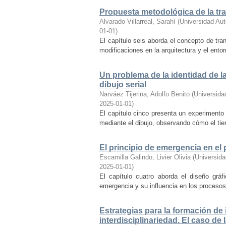
Propuesta metodológica de la tr
Alvarado Villarreal, Sarahí
(
Universidad Au
01-01
)
El capítulo seis aborda el concepto de t
modificaciones en la arquitectura y el entor
Un problema de la identidad de l
dibujo serial
Narváez Tijerina, Adolfo Benito
(
Universida
2025-01-01
)
El capítulo cinco presenta un experimento 
mediante el dibujo, observando cómo el tie
El principio de emergencia en el 
Escamilla Galindo, Livier Olivia
(
Universid
2025-01-01
)
El capítulo cuatro aborda el diseño gráf
emergencia y su influencia en los procesos
Estrategias para la formación de
interdisciplinariedad. El caso de