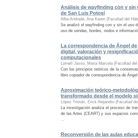
Análisis de wayfinding con y sin 
de San Luis Potosí
Alba Andrade, Ana Karen
(
Facultad del Háb
Se analizó el wayfinding con y sin el uso d
uso de sendas, bordes, nodos e información 
La correspondencia de Ángel de 
digital, valoración y resignifica
computacionales
Lomelí Jasso, María Marcela
(
Facultad del
Con los principios teóricos de la conservac
libro copiador de correspondencia de Ángel 
Aproximación teórico-metodológi
transformado desde el modelo si
López Tristán, Erick Alejandro
(
Facultad de
La investigación analiza el proceso de tra
de las Artes (CEART) y sus espacios comp
...
Reconversión de las aulas educa