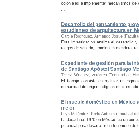
coloniales a implementar mecanismos de con
...
Desarrollo del pensamiento proye
estudiantes de arquitectura en M
Garcia Rodriguez, Armando Josue
(
Faculta
Esta investigación analiza el desarrollo 
rasgos de sentido, conciencia creadora, temp
Expediente de gestión para la int
de Santiago Apóstol Santiago Mex
Téllez Sánchez, Verónica
(
Facultad del Háb
El trabajo consiste en realizar un exped
comunidad de origen indígena en el estado 
El mueble doméstico en México a 
mejor
Loya Meléndez, Perla Antonia
(
Facultad del
La década de 1970 en México fue un períod
potencial para desarrollar un fenómeno de 