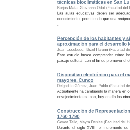
técnicas bioclimáticas en San Lu
Borjas Mata, Giovanna Odaí
(
Facultad del 
Las aulas educativas deben ser adecuada
conocimiento, permitiendo que sea recipr
...
Percepción de los habitantes y sig
aproximación para el desarrollo l
Juan Escobedo, Ithzel Harumi
(
Facultad de
Este estudio busca comprender cómo los 
paisaje cultural, con el fin de promover el 
Dispositivo electrónico para el 
mayores. Cunco
Delgadillo Gómez, Juan Pablo
(
Facultad de
Actualmente ha cambiando la manera en co
envejecimiento exitoso, hoy en día las cir
Construcción de Representacione
1760-1790
Govea Tello, Mayra Denise
(
Facultad del H
Durante el siglo XVIII, el incremento d