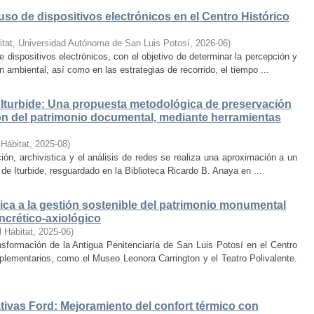
uso de dispositivos electrónicos en el Centro Histórico
itat, Universidad Autónoma de San Luis Potosí
,
2026-06
)
e dispositivos electrónicos, con el objetivo de determinar la percepción y
ambiental, así como en las estrategias de recorrido, el tiempo ...
Iturbide: Una propuesta metodológica de preservación
ción del patrimonio documental, mediante herramientas
 Hábitat
,
2025-08
)
ión, archivistica y el análisis de redes se realiza una aproximación a un
de Iturbide, resguardado en la Biblioteca Ricardo B. Anaya en ...
ca a la gestión sostenible del patrimonio monumental
ncrético-axiológico
l Hábitat
,
2025-06
)
nsformación de la Antigua Penitenciaría de San Luis Potosí en el Centro
lementarios, como el Museo Leonora Carrington y el Teatro Polivalente.
tivas Ford: Mejoramiento del confort térmico con