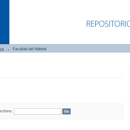
ica
→
Facultad del Hábitat
lections: