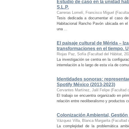
Estudio de caso en la unidad ha
S.L.P.
Carreras Lomelí, Francisco Miguel
(
Faculta
Tesis dedicada a documentar el caso de 
Habitacional Rancho Pavón ubicada en el 
una ...
El paisaje cultural de Mérida – Iz
transformaciones en el tiempo. Un
Riojas Paz, Sofía
(
Facultad del Hábitat
,
20
La investigación se centra en la configuraci
interrelación a lo largo de esta vía de com
Identidades sonoras: representac
Spotify México (2013-2023)
Cervantes Martínez, Jalil Felipe
(
Facultad d
El trabajo se encuentra organizado en prim
relación entre neoliberalismo y productos cu
Colonización Ambiental, Gestión 
Vázquez Villa, Blanca Margarita
(
Facultad 
La complejidad de la problemática ambi