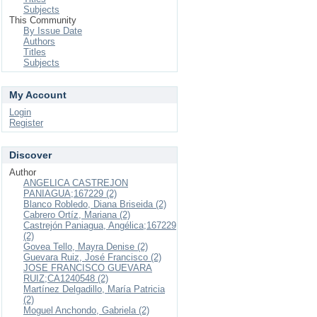
Subjects
This Community
By Issue Date
Authors
Titles
Subjects
My Account
Login
Register
Discover
Author
ANGELICA CASTREJON
PANIAGUA;167229 (2)
Blanco Robledo, Diana Briseida (2)
Cabrero Ortíz, Mariana (2)
Castrejón Paniagua, Angélica;167229
(2)
Govea Tello, Mayra Denise (2)
Guevara Ruiz, José Francisco (2)
JOSE FRANCISCO GUEVARA
RUIZ;CA1240548 (2)
Martínez Delgadillo, María Patricia
(2)
Moguel Anchondo, Gabriela (2)