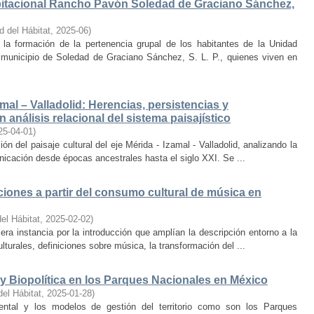
bitacional Rancho Pavón Soledad de Graciano Sánchez,
d del Hábitat
,
2025-06
)
la formación de la pertenencia grupal de los habitantes de la Unidad
municipio de Soledad de Graciano Sánchez, S. L. P., quienes viven en
amal – Valladolid: Herencias, persistencias y
 análisis relacional del sistema paisajístico
25-04-01
)
ón del paisaje cultural del eje Mérida - Izamal - Valladolid, analizando la
unicación desde épocas ancestrales hasta el siglo XXI. Se ...
iones a partir del consumo cultural de música en
el Hábitat
,
2025-02-02
)
era instancia por la introducción que amplían la descripción entorno a la
lturales, definiciones sobre música, la transformación del ...
y Biopolítica en los Parques Nacionales en México
del Hábitat
,
2025-01-28
)
ental y los modelos de gestión del territorio como son los Parques