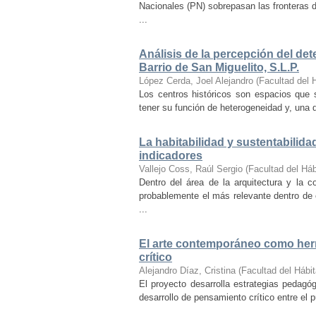
Nacionales (PN) sobrepasan las fronteras d
...
Análisis de la percepción del dete
Barrio de San Miguelito, S.L.P.
López Cerda, Joel Alejandro
(
Facultad del 
Los centros históricos son espacios que s
tener su función de heterogeneidad y, una de
La habitabilidad y sustentabilida
indicadores
Vallejo Coss, Raúl Sergio
(
Facultad del Háb
Dentro del área de la arquitectura y la c
probablemente el más relevante dentro de 
...
El arte contemporáneo como herr
crítico
Alejandro Díaz, Cristina
(
Facultad del Hábit
El proyecto desarrolla estrategias pedag
desarrollo de pensamiento crítico entre el 