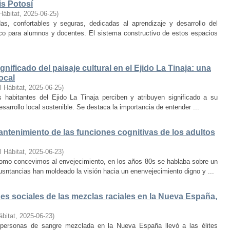
is Potosí
Hábitat
,
2025-06-25
)
s, confortables y seguras, dedicadas al aprendizaje y desarrollo del
oco para alumnos y docentes. El sistema constructivo de estos espacios
nificado del paisaje cultural en el Ejido La Tinaja: una
ocal
l Hábitat
,
2025-06-25
)
habitantes del Ejido La Tinaja perciben y atribuyen significado a su
desarrollo local sostenible. Se destaca la importancia de entender ...
mantenimiento de las funciones cognitivas de los adultos
l Hábitat
,
2025-06-23
)
mo concevimos al envejecimiento, en los años 80s se hablaba sobre un
cusntancias han moldeado la visión hacia un enenvejecimiento digno y ...
s sociales de las mezclas raciales en la Nueva España,
ábitat
,
2025-06-23
)
e personas de sangre mezclada en la Nueva España llevó a las élites