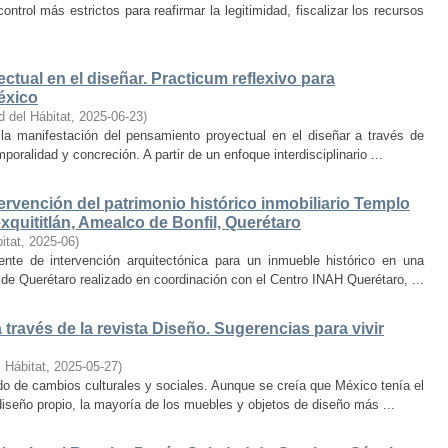
trol más estrictos para reafirmar la legitimidad, fiscalizar los recursos
ctual en el diseñar. Practicum reflexivo para
éxico
d del Hábitat
,
2025-06-23
)
y la manifestación del pensamiento proyectual en el diseñar a través de
oralidad y concreción. A partir de un enfoque interdisciplinario ...
ervención del patrimonio histórico inmobiliario Templo
quititlán, Amealco de Bonfil, Querétaro
itat
,
2025-06
)
iente de intervención arquitectónica para un inmueble histórico en una
de Querétaro realizado en coordinación con el Centro INAH Querétaro, ...
través de la revista Diseño. Sugerencias para vivir
 Hábitat
,
2025-05-27
)
o de cambios culturales y sociales. Aunque se creía que México tenía el
diseño propio, la mayoría de los muebles y objetos de diseño más ...