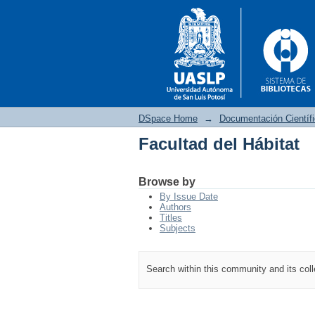
DSpace Home
→
Documentación Científ
Facultad del Hábitat
Facultad del Hábitat
Browse by
By Issue Date
Authors
Titles
Subjects
Search within this community and its col