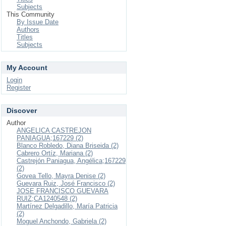
Subjects
This Community
By Issue Date
Authors
Titles
Subjects
My Account
Login
Register
Discover
Author
ANGELICA CASTREJON
PANIAGUA;167229 (2)
Blanco Robledo, Diana Briseida (2)
Cabrero Ortíz, Mariana (2)
Castrejón Paniagua, Angélica;167229
(2)
Govea Tello, Mayra Denise (2)
Guevara Ruiz, José Francisco (2)
JOSE FRANCISCO GUEVARA
RUIZ;CA1240548 (2)
Martínez Delgadillo, María Patricia
(2)
Moguel Anchondo, Gabriela (2)