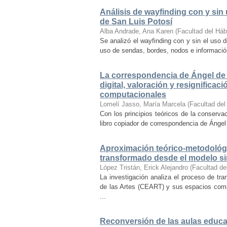
Análisis de wayfinding con y sin 
de San Luis Potosí
Alba Andrade, Ana Karen
(
Facultad del Háb
Se analizó el wayfinding con y sin el uso d
uso de sendas, bordes, nodos e información 
La correspondencia de Ángel de 
digital, valoración y resignifica
computacionales
Lomelí Jasso, María Marcela
(
Facultad del
Con los principios teóricos de la conservac
libro copiador de correspondencia de Ángel 
Aproximación teórico-metodológi
transformado desde el modelo si
López Tristán, Erick Alejandro
(
Facultad de
La investigación analiza el proceso de tra
de las Artes (CEART) y sus espacios comp
...
Reconversión de las aulas educa