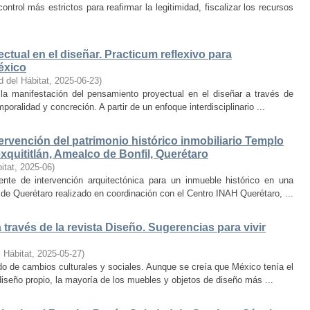
trol más estrictos para reafirmar la legitimidad, fiscalizar los recursos
ctual en el diseñar. Practicum reflexivo para
éxico
d del Hábitat
,
2025-06-23
)
y la manifestación del pensamiento proyectual en el diseñar a través de
oralidad y concreción. A partir de un enfoque interdisciplinario ...
ervención del patrimonio histórico inmobiliario Templo
quititlán, Amealco de Bonfil, Querétaro
itat
,
2025-06
)
iente de intervención arquitectónica para un inmueble histórico en una
de Querétaro realizado en coordinación con el Centro INAH Querétaro, ...
través de la revista Diseño. Sugerencias para vivir
 Hábitat
,
2025-05-27
)
o de cambios culturales y sociales. Aunque se creía que México tenía el
diseño propio, la mayoría de los muebles y objetos de diseño más ...