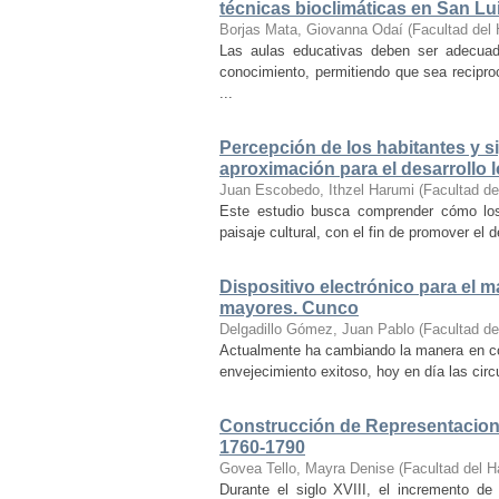
técnicas bioclimáticas en San Lu
Borjas Mata, Giovanna Odaí
(
Facultad del 
Las aulas educativas deben ser adecuada
conocimiento, permitiendo que sea recipr
...
Percepción de los habitantes y sig
aproximación para el desarrollo l
Juan Escobedo, Ithzel Harumi
(
Facultad de
Este estudio busca comprender cómo los 
paisaje cultural, con el fin de promover el 
Dispositivo electrónico para el 
mayores. Cunco
Delgadillo Gómez, Juan Pablo
(
Facultad de
Actualmente ha cambiando la manera en co
envejecimiento exitoso, hoy en día las cir
Construcción de Representacione
1760-1790
Govea Tello, Mayra Denise
(
Facultad del H
Durante el siglo XVIII, el incremento d