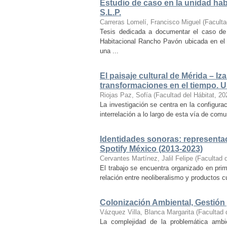
Estudio de caso en la unidad ha
S.L.P.
Carreras Lomelí, Francisco Miguel
(
Faculta
Tesis dedicada a documentar el caso de 
Habitacional Rancho Pavón ubicada en el 
una ...
El paisaje cultural de Mérida – Iz
transformaciones en el tiempo. Un
Riojas Paz, Sofía
(
Facultad del Hábitat
,
20
La investigación se centra en la configuraci
interrelación a lo largo de esta vía de com
Identidades sonoras: representac
Spotify México (2013-2023)
Cervantes Martínez, Jalil Felipe
(
Facultad d
El trabajo se encuentra organizado en prim
relación entre neoliberalismo y productos cu
Colonización Ambiental, Gestión 
Vázquez Villa, Blanca Margarita
(
Facultad 
La complejidad de la problemática ambi