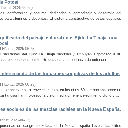
is Potosí
Hábitat
,
2025-06-25
)
s, confortables y seguras, dedicadas al aprendizaje y desarrollo del
oco para alumnos y docentes. El sistema constructivo de estos espacios
nificado del paisaje cultural en el Ejido La Tinaja: una
ocal
l Hábitat
,
2025-06-25
)
habitantes del Ejido La Tinaja perciben y atribuyen significado a su
desarrollo local sostenible. Se destaca la importancia de entender ...
mantenimiento de las funciones cognitivas de los adultos
l Hábitat
,
2025-06-23
)
mo concevimos al envejecimiento, en los años 80s se hablaba sobre un
cusntancias han moldeado la visión hacia un enenvejecimiento digno y ...
s sociales de las mezclas raciales en la Nueva España,
ábitat
,
2025-06-23
)
e personas de sangre mezclada en la Nueva España llevó a las élites