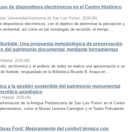
uso de dispositivos electrónicos en el Centro Histórico
itat, Universidad Autónoma de San Luis Potosí
,
2026-06
)
e dispositivos electrónicos, con el objetivo de determinar la percepción y
ambiental, así como en las estrategias de recorrido, el tiempo ...
Iturbide: Una propuesta metodológica de preservación
ción del patrimonio documental, mediante herramientas
 Hábitat
,
2025-08
)
ión, archivistica y el análisis de redes se realiza una aproximación a un
de Iturbide, resguardado en la Biblioteca Ricardo B. Anaya en ...
ca a la gestión sostenible del patrimonio monumental
ncrético-axiológico
l Hábitat
,
2025-06
)
nsformación de la Antigua Penitenciaría de San Luis Potosí en el Centro
lementarios, como el Museo Leonora Carrington y el Teatro Polivalente.
tivas Ford: Mejoramiento del confort térmico con