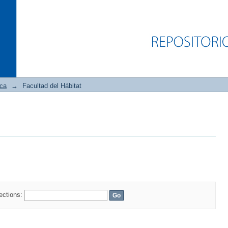
ica
→
Facultad del Hábitat
lections: