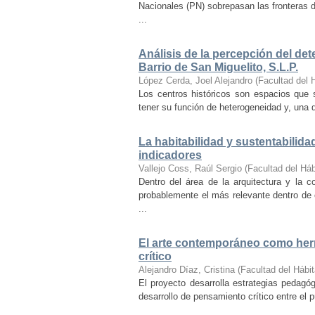
Nacionales (PN) sobrepasan las fronteras d
...
Análisis de la percepción del dete
Barrio de San Miguelito, S.L.P.
López Cerda, Joel Alejandro
(
Facultad del 
Los centros históricos son espacios que s
tener su función de heterogeneidad y, una de
La habitabilidad y sustentabilida
indicadores
Vallejo Coss, Raúl Sergio
(
Facultad del Háb
Dentro del área de la arquitectura y la c
probablemente el más relevante dentro de 
...
El arte contemporáneo como herr
crítico
Alejandro Díaz, Cristina
(
Facultad del Hábit
El proyecto desarrolla estrategias pedag
desarrollo de pensamiento crítico entre el 