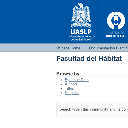
DSpace Home
→
Documentación Científ
Facultad del Hábitat
Facultad del Hábitat
Browse by
By Issue Date
Authors
Titles
Subjects
Search within this community and its col