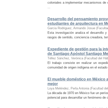
coloniales a implementar mecanismos de con
...
Desarrollo del pensamiento proye
estudiantes de arquitectura en M
Garcia Rodriguez, Armando Josue
(
Faculta
Esta investigación analiza el desarrollo 
rasgos de sentido, conciencia creadora, temp
Expediente de gestión para la int
de Santiago Apóstol Santiago Mex
Téllez Sánchez, Verónica
(
Facultad del Háb
El trabajo consiste en realizar un exped
comunidad de origen indígena en el estado 
El mueble doméstico en México a 
mejor
Loya Meléndez, Perla Antonia
(
Facultad del
La década de 1970 en México fue un períod
potencial para desarrollar un fenómeno de 