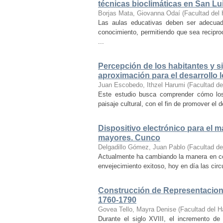
técnicas bioclimáticas en San Lu
Borjas Mata, Giovanna Odaí
(
Facultad del 
Las aulas educativas deben ser adecuada
conocimiento, permitiendo que sea recipr
...
Percepción de los habitantes y sig
aproximación para el desarrollo l
Juan Escobedo, Ithzel Harumi
(
Facultad de
Este estudio busca comprender cómo los 
paisaje cultural, con el fin de promover el 
Dispositivo electrónico para el 
mayores. Cunco
Delgadillo Gómez, Juan Pablo
(
Facultad de
Actualmente ha cambiando la manera en co
envejecimiento exitoso, hoy en día las cir
Construcción de Representacione
1760-1790
Govea Tello, Mayra Denise
(
Facultad del H
Durante el siglo XVIII, el incremento d