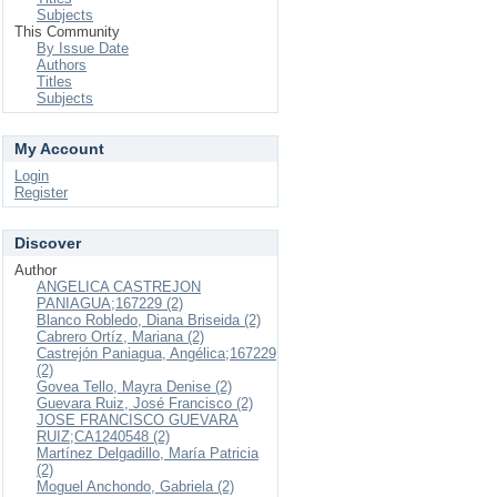
Subjects
This Community
By Issue Date
Authors
Titles
Subjects
My Account
Login
Register
Discover
Author
ANGELICA CASTREJON
PANIAGUA;167229 (2)
Blanco Robledo, Diana Briseida (2)
Cabrero Ortíz, Mariana (2)
Castrejón Paniagua, Angélica;167229
(2)
Govea Tello, Mayra Denise (2)
Guevara Ruiz, José Francisco (2)
JOSE FRANCISCO GUEVARA
RUIZ;CA1240548 (2)
Martínez Delgadillo, María Patricia
(2)
Moguel Anchondo, Gabriela (2)