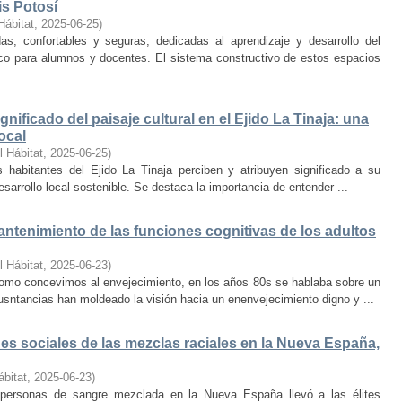
is Potosí
Hábitat
,
2025-06-25
)
s, confortables y seguras, dedicadas al aprendizaje y desarrollo del
oco para alumnos y docentes. El sistema constructivo de estos espacios
nificado del paisaje cultural en el Ejido La Tinaja: una
ocal
l Hábitat
,
2025-06-25
)
habitantes del Ejido La Tinaja perciben y atribuyen significado a su
desarrollo local sostenible. Se destaca la importancia de entender ...
mantenimiento de las funciones cognitivas de los adultos
l Hábitat
,
2025-06-23
)
mo concevimos al envejecimiento, en los años 80s se hablaba sobre un
cusntancias han moldeado la visión hacia un enenvejecimiento digno y ...
s sociales de las mezclas raciales en la Nueva España,
ábitat
,
2025-06-23
)
e personas de sangre mezclada en la Nueva España llevó a las élites