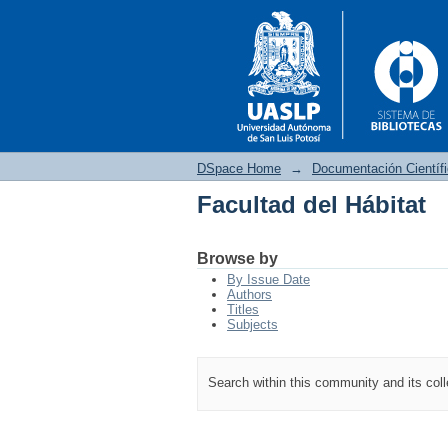
DSpace Home
→
Documentación Científ
Facultad del Hábitat
Facultad del Hábitat
Browse by
By Issue Date
Authors
Titles
Subjects
Search within this community and its col