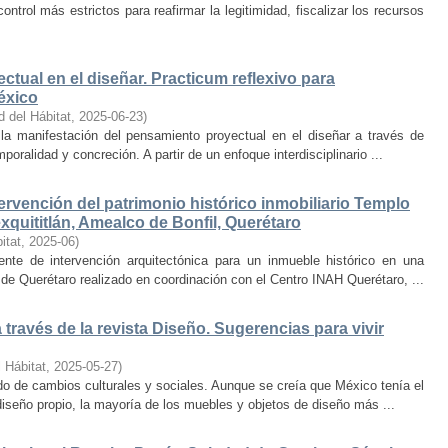
trol más estrictos para reafirmar la legitimidad, fiscalizar los recursos
ctual en el diseñar. Practicum reflexivo para
éxico
d del Hábitat
,
2025-06-23
)
y la manifestación del pensamiento proyectual en el diseñar a través de
oralidad y concreción. A partir de un enfoque interdisciplinario ...
ervención del patrimonio histórico inmobiliario Templo
quititlán, Amealco de Bonfil, Querétaro
itat
,
2025-06
)
iente de intervención arquitectónica para un inmueble histórico en una
de Querétaro realizado en coordinación con el Centro INAH Querétaro, ...
través de la revista Diseño. Sugerencias para vivir
 Hábitat
,
2025-05-27
)
o de cambios culturales y sociales. Aunque se creía que México tenía el
diseño propio, la mayoría de los muebles y objetos de diseño más ...