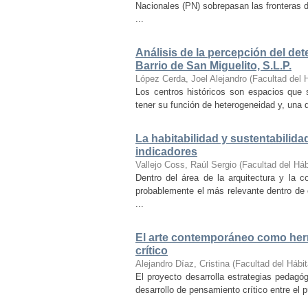
Nacionales (PN) sobrepasan las fronteras d
...
Análisis de la percepción del dete
Barrio de San Miguelito, S.L.P.
López Cerda, Joel Alejandro
(
Facultad del 
Los centros históricos son espacios que s
tener su función de heterogeneidad y, una de
La habitabilidad y sustentabilida
indicadores
Vallejo Coss, Raúl Sergio
(
Facultad del Háb
Dentro del área de la arquitectura y la c
probablemente el más relevante dentro de 
...
El arte contemporáneo como herr
crítico
Alejandro Díaz, Cristina
(
Facultad del Hábit
El proyecto desarrolla estrategias pedag
desarrollo de pensamiento crítico entre el 