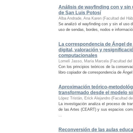
Análisis de wayfinding con y sin 
de San Luis Potosí
Alba Andrade, Ana Karen
(
Facultad del Háb
Se analizó el wayfinding con y sin el uso d
uso de sendas, bordes, nodos e información 
La correspondencia de Ángel de 
digital, valoración y resignifica
computacionales
Lomelí Jasso, María Marcela
(
Facultad del
Con los principios teóricos de la conservac
libro copiador de correspondencia de Ángel 
Aproximación teórico-metodológi
transformado desde el modelo si
López Tristán, Erick Alejandro
(
Facultad de
La investigación analiza el proceso de tra
de las Artes (CEART) y sus espacios comp
...
Reconversión de las aulas educa