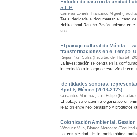
Estudio de caso en la unidad ha
S.L.P.
Carreras Lomelí, Francisco Miguel
(
Faculta
Tesis dedicada a documentar el caso de 
Habitacional Rancho Pavón ubicada en el 
una ...
El paisaje cultural de Mérida – Iz
transformaciones en el tiempo. Un
Riojas Paz, Sofía
(
Facultad del Hábitat
,
20
La investigación se centra en la configuraci
interrelación a lo largo de esta vía de com
Identidades sonoras: representac
Spotify México (2013-2023)
Cervantes Martínez, Jalil Felipe
(
Facultad d
El trabajo se encuentra organizado en prim
relación entre neoliberalismo y productos cu
Colonización Ambiental, Gestión 
Vázquez Villa, Blanca Margarita
(
Facultad 
La complejidad de la problemática ambi