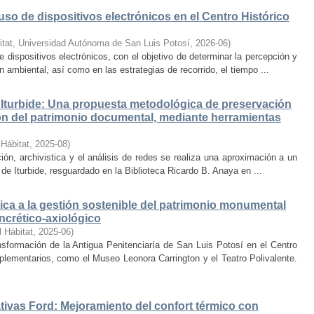
uso de dispositivos electrónicos en el Centro Histórico
itat, Universidad Autónoma de San Luis Potosí
,
2026-06
)
e dispositivos electrónicos, con el objetivo de determinar la percepción y
ambiental, así como en las estrategias de recorrido, el tiempo ...
Iturbide: Una propuesta metodológica de preservación
ción del patrimonio documental, mediante herramientas
 Hábitat
,
2025-08
)
ión, archivistica y el análisis de redes se realiza una aproximación a un
de Iturbide, resguardado en la Biblioteca Ricardo B. Anaya en ...
ca a la gestión sostenible del patrimonio monumental
ncrético-axiológico
l Hábitat
,
2025-06
)
nsformación de la Antigua Penitenciaría de San Luis Potosí en el Centro
lementarios, como el Museo Leonora Carrington y el Teatro Polivalente.
tivas Ford: Mejoramiento del confort térmico con