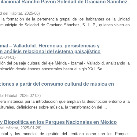
bitacional Rancho Pavón Soledad de Graciano Sánchez,
d del Hábitat
,
2025-06
)
la formación de la pertenencia grupal de los habitantes de la Unidad
municipio de Soledad de Graciano Sánchez, S. L. P., quienes viven en
amal – Valladolid: Herencias, persistencias y
 análisis relacional del sistema paisajístico
25-04-01
)
ón del paisaje cultural del eje Mérida - Izamal - Valladolid, analizando la
unicación desde épocas ancestrales hasta el siglo XXI. Se ...
iones a partir del consumo cultural de música en
el Hábitat
,
2025-02-02
)
era instancia por la introducción que amplían la descripción entorno a la
lturales, definiciones sobre música, la transformación del ...
y Biopolítica en los Parques Nacionales en México
del Hábitat
,
2025-01-28
)
ental y los modelos de gestión del territorio como son los Parques