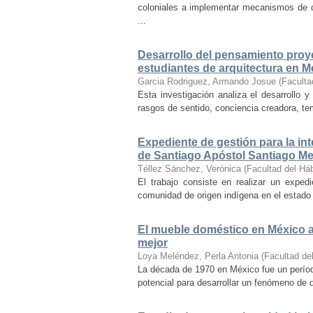
coloniales a implementar mecanismos de con
...
Desarrollo del pensamiento proye
estudiantes de arquitectura en M
Garcia Rodriguez, Armando Josue
(
Faculta
Esta investigación analiza el desarrollo 
rasgos de sentido, conciencia creadora, temp
Expediente de gestión para la int
de Santiago Apóstol Santiago Mex
Téllez Sánchez, Verónica
(
Facultad del Háb
El trabajo consiste en realizar un exped
comunidad de origen indígena en el estado 
El mueble doméstico en México a 
mejor
Loya Meléndez, Perla Antonia
(
Facultad del
La década de 1970 en México fue un períod
potencial para desarrollar un fenómeno de 