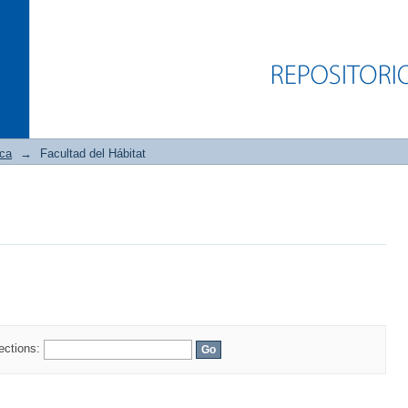
ica
→
Facultad del Hábitat
lections: