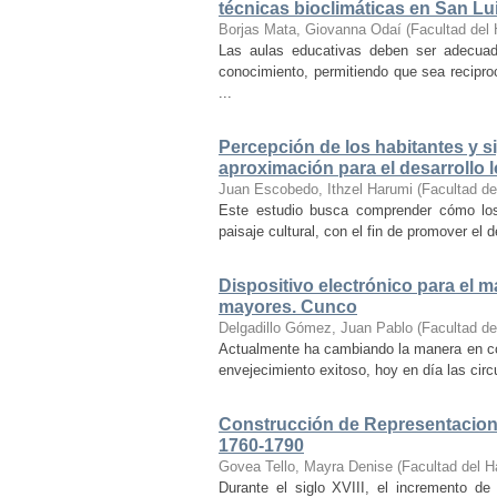
técnicas bioclimáticas en San Lu
Borjas Mata, Giovanna Odaí
(
Facultad del 
Las aulas educativas deben ser adecuada
conocimiento, permitiendo que sea recipr
...
Percepción de los habitantes y sig
aproximación para el desarrollo l
Juan Escobedo, Ithzel Harumi
(
Facultad de
Este estudio busca comprender cómo los 
paisaje cultural, con el fin de promover el 
Dispositivo electrónico para el 
mayores. Cunco
Delgadillo Gómez, Juan Pablo
(
Facultad de
Actualmente ha cambiando la manera en co
envejecimiento exitoso, hoy en día las cir
Construcción de Representacione
1760-1790
Govea Tello, Mayra Denise
(
Facultad del H
Durante el siglo XVIII, el incremento d