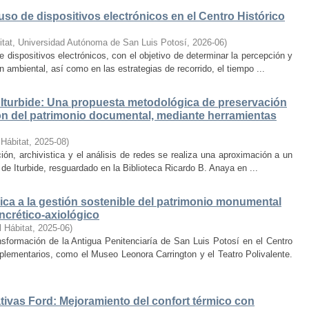
uso de dispositivos electrónicos en el Centro Histórico
itat, Universidad Autónoma de San Luis Potosí
,
2026-06
)
e dispositivos electrónicos, con el objetivo de determinar la percepción y
ambiental, así como en las estrategias de recorrido, el tiempo ...
Iturbide: Una propuesta metodológica de preservación
ción del patrimonio documental, mediante herramientas
 Hábitat
,
2025-08
)
ión, archivistica y el análisis de redes se realiza una aproximación a un
de Iturbide, resguardado en la Biblioteca Ricardo B. Anaya en ...
ca a la gestión sostenible del patrimonio monumental
ncrético-axiológico
l Hábitat
,
2025-06
)
nsformación de la Antigua Penitenciaría de San Luis Potosí en el Centro
lementarios, como el Museo Leonora Carrington y el Teatro Polivalente.
tivas Ford: Mejoramiento del confort térmico con