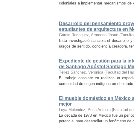
coloniales a implementar mecanismos de con
...
Desarrollo del pensamiento proye
estudiantes de arquitectura en M
Garcia Rodriguez, Armando Josue
(
Faculta
Esta investigación analiza el desarrollo 
rasgos de sentido, conciencia creadora, temp
Expediente de gestión para la int
de Santiago Apóstol Santiago Mex
Téllez Sánchez, Verónica
(
Facultad del Háb
El trabajo consiste en realizar un exped
comunidad de origen indígena en el estado 
El mueble doméstico en México a 
mejor
Loya Meléndez, Perla Antonia
(
Facultad del
La década de 1970 en México fue un períod
potencial para desarrollar un fenómeno de 