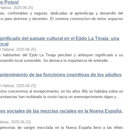
is Potosí
Hábitat
,
2025-06-25
)
s, confortables y seguras, dedicadas al aprendizaje y desarrollo del
oco para alumnos y docentes. El sistema constructivo de estos espacios
nificado del paisaje cultural en el Ejido La Tinaja: una
ocal
l Hábitat
,
2025-06-25
)
habitantes del Ejido La Tinaja perciben y atribuyen significado a su
desarrollo local sostenible. Se destaca la importancia de entender ...
mantenimiento de las funciones cognitivas de los adultos
l Hábitat
,
2025-06-23
)
mo concevimos al envejecimiento, en los años 80s se hablaba sobre un
cusntancias han moldeado la visión hacia un enenvejecimiento digno y ...
s sociales de las mezclas raciales en la Nueva España,
ábitat
,
2025-06-23
)
e personas de sangre mezclada en la Nueva España llevó a las élites