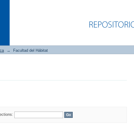
ica
→
Facultad del Hábitat
lections: