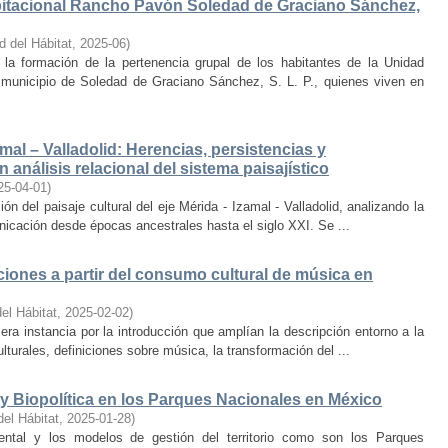
bitacional Rancho Pavón Soledad de Graciano Sánchez,
d del Hábitat
,
2025-06
)
la formación de la pertenencia grupal de los habitantes de la Unidad
municipio de Soledad de Graciano Sánchez, S. L. P., quienes viven en
amal – Valladolid: Herencias, persistencias y
 análisis relacional del sistema paisajístico
25-04-01
)
ón del paisaje cultural del eje Mérida - Izamal - Valladolid, analizando la
unicación desde épocas ancestrales hasta el siglo XXI. Se ...
iones a partir del consumo cultural de música en
el Hábitat
,
2025-02-02
)
era instancia por la introducción que amplían la descripción entorno a la
lturales, definiciones sobre música, la transformación del ...
y Biopolítica en los Parques Nacionales en México
del Hábitat
,
2025-01-28
)
ental y los modelos de gestión del territorio como son los Parques