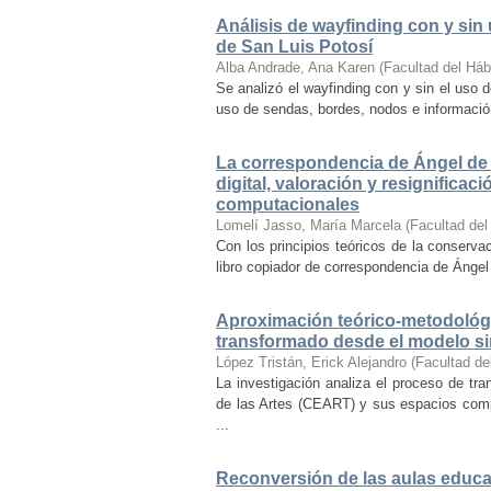
Análisis de wayfinding con y sin 
de San Luis Potosí
Alba Andrade, Ana Karen
(
Facultad del Háb
Se analizó el wayfinding con y sin el uso d
uso de sendas, bordes, nodos e información 
La correspondencia de Ángel de 
digital, valoración y resignifica
computacionales
Lomelí Jasso, María Marcela
(
Facultad del
Con los principios teóricos de la conservac
libro copiador de correspondencia de Ángel 
Aproximación teórico-metodológi
transformado desde el modelo si
López Tristán, Erick Alejandro
(
Facultad de
La investigación analiza el proceso de tra
de las Artes (CEART) y sus espacios comp
...
Reconversión de las aulas educa