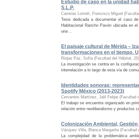
Estudio de caso en la unidad ha
S.L.P.
Carreras Lomelí, Francisco Miguel
(
Faculta
Tesis dedicada a documentar el caso de 
Habitacional Rancho Pavón ubicada en el 
una ...
El paisaje cultural de Mérida – Iz
transformaciones en el tiempo. Un
Riojas Paz, Sofía
(
Facultad del Hábitat
,
20
La investigación se centra en la configuraci
interrelación a lo largo de esta vía de com
Identidades sonoras: representac
Spotify México (2013-2023)
Cervantes Martínez, Jalil Felipe
(
Facultad d
El trabajo se encuentra organizado en prim
relación entre neoliberalismo y productos cu
Colonización Ambiental, Gestión 
Vázquez Villa, Blanca Margarita
(
Facultad 
La complejidad de la problemática ambi