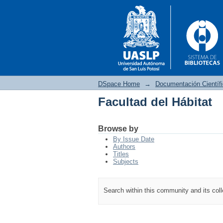
DSpace Home
→
Documentación Científ
Facultad del Hábitat
Facultad del Hábitat
Browse by
By Issue Date
Authors
Titles
Subjects
Search within this community and its col