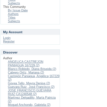
Subjects
This Community
By Issue Date
Authors
Titles
Subjects
My Account
Login
Register
Discover
Author
ANGELICA CASTREJON
PANIAGUA;167229 (2)
Blanco Robledo, Diana Briseida (2)
Cabrero Ortíz, Mariana (2)
Castrejón Paniagua, Angélica;167229
(2)
Govea Tello, Mayra Denise (2)
Guevara Ruiz, José Francisco (2)
JOSE FRANCISCO GUEVARA
RUIZ;CA1240548 (2)
Martínez Delgadillo, María Patricia
(2)
Moguel Anchondo, Gabriela (2)