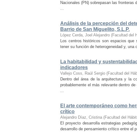
Nacionales (PN) sobrepasan las fronteras d
...
Análisis de la percepción del dete
Barrio de San Miguelito, S.L.P.
López Cerda, Joel Alejandro
(
Facultad del 
Los centros históricos son espacios que s
tener su función de heterogeneidad y, una de
La habitabilidad y sustentabilida
indicadores
Vallejo Coss, Raúl Sergio
(
Facultad del Háb
Dentro del área de la arquitectura y la c
probablemente el más relevante dentro de 
...
El arte contemporáneo como herr
crítico
Alejandro Díaz, Cristina
(
Facultad del Hábit
El proyecto desarrolla estrategias pedag
desarrollo de pensamiento crítico entre el 