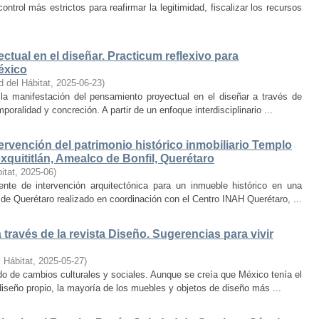
trol más estrictos para reafirmar la legitimidad, fiscalizar los recursos
ctual en el diseñar. Practicum reflexivo para
éxico
d del Hábitat
,
2025-06-23
)
y la manifestación del pensamiento proyectual en el diseñar a través de
oralidad y concreción. A partir de un enfoque interdisciplinario ...
ervención del patrimonio histórico inmobiliario Templo
quititlán, Amealco de Bonfil, Querétaro
itat
,
2025-06
)
iente de intervención arquitectónica para un inmueble histórico en una
de Querétaro realizado en coordinación con el Centro INAH Querétaro, ...
través de la revista Diseño. Sugerencias para vivir
 Hábitat
,
2025-05-27
)
o de cambios culturales y sociales. Aunque se creía que México tenía el
diseño propio, la mayoría de los muebles y objetos de diseño más ...