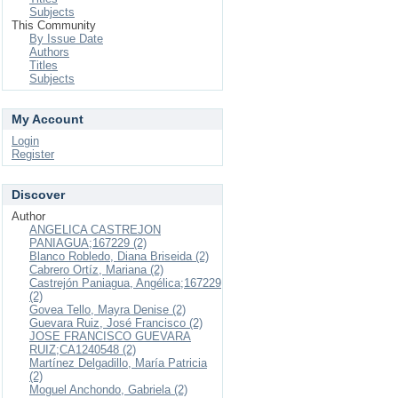
Subjects
This Community
By Issue Date
Authors
Titles
Subjects
My Account
Login
Register
Discover
Author
ANGELICA CASTREJON
PANIAGUA;167229 (2)
Blanco Robledo, Diana Briseida (2)
Cabrero Ortíz, Mariana (2)
Castrejón Paniagua, Angélica;167229
(2)
Govea Tello, Mayra Denise (2)
Guevara Ruiz, José Francisco (2)
JOSE FRANCISCO GUEVARA
RUIZ;CA1240548 (2)
Martínez Delgadillo, María Patricia
(2)
Moguel Anchondo, Gabriela (2)