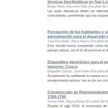
técnicas bioclimáticas en San Lu
Borjas Mata, Giovanna Odaí
(
Facultad del 
Las aulas educativas deben ser adecuada
conocimiento, permitiendo que sea recipr
...
Percepción de los habitantes y sig
aproximación para el desarrollo l
Juan Escobedo, Ithzel Harumi
(
Facultad de
Este estudio busca comprender cómo los 
paisaje cultural, con el fin de promover el 
Dispositivo electrónico para el 
mayores. Cunco
Delgadillo Gómez, Juan Pablo
(
Facultad de
Actualmente ha cambiando la manera en co
envejecimiento exitoso, hoy en día las cir
Construcción de Representacione
1760-1790
Govea Tello, Mayra Denise
(
Facultad del H
Durante el siglo XVIII, el incremento d