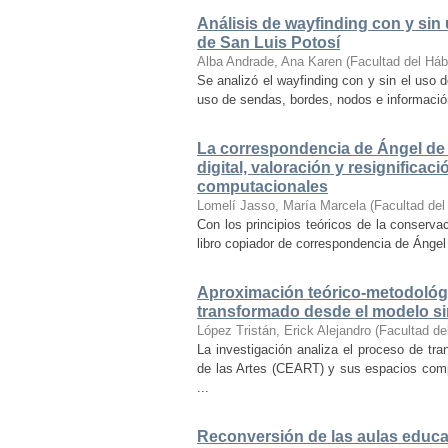
Análisis de wayfinding con y sin 
de San Luis Potosí
Alba Andrade, Ana Karen
(
Facultad del Háb
Se analizó el wayfinding con y sin el uso d
uso de sendas, bordes, nodos e información 
La correspondencia de Ángel de 
digital, valoración y resignifica
computacionales
Lomelí Jasso, María Marcela
(
Facultad del
Con los principios teóricos de la conservac
libro copiador de correspondencia de Ángel 
Aproximación teórico-metodológi
transformado desde el modelo si
López Tristán, Erick Alejandro
(
Facultad de
La investigación analiza el proceso de tra
de las Artes (CEART) y sus espacios comp
...
Reconversión de las aulas educa