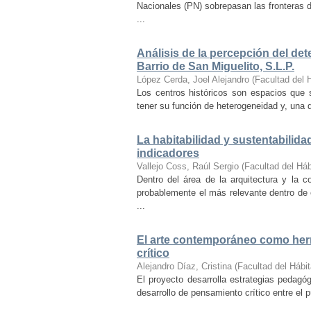
Nacionales (PN) sobrepasan las fronteras d
...
Análisis de la percepción del dete
Barrio de San Miguelito, S.L.P.
López Cerda, Joel Alejandro
(
Facultad del 
Los centros históricos son espacios que s
tener su función de heterogeneidad y, una de
La habitabilidad y sustentabilida
indicadores
Vallejo Coss, Raúl Sergio
(
Facultad del Háb
Dentro del área de la arquitectura y la c
probablemente el más relevante dentro de 
...
El arte contemporáneo como herr
crítico
Alejandro Díaz, Cristina
(
Facultad del Hábit
El proyecto desarrolla estrategias pedag
desarrollo de pensamiento crítico entre el 