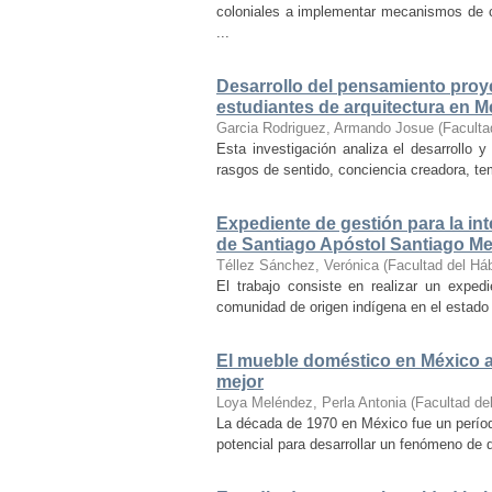
coloniales a implementar mecanismos de con
...
Desarrollo del pensamiento proye
estudiantes de arquitectura en M
Garcia Rodriguez, Armando Josue
(
Faculta
Esta investigación analiza el desarrollo 
rasgos de sentido, conciencia creadora, temp
Expediente de gestión para la int
de Santiago Apóstol Santiago Mex
Téllez Sánchez, Verónica
(
Facultad del Háb
El trabajo consiste en realizar un exped
comunidad de origen indígena en el estado 
El mueble doméstico en México a 
mejor
Loya Meléndez, Perla Antonia
(
Facultad del
La década de 1970 en México fue un períod
potencial para desarrollar un fenómeno de 