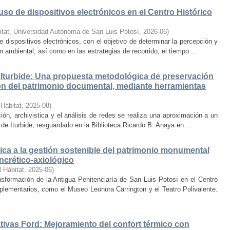
uso de dispositivos electrónicos en el Centro Histórico
itat, Universidad Autónoma de San Luis Potosí
,
2026-06
)
e dispositivos electrónicos, con el objetivo de determinar la percepción y
ambiental, así como en las estrategias de recorrido, el tiempo ...
Iturbide: Una propuesta metodológica de preservación
ción del patrimonio documental, mediante herramientas
 Hábitat
,
2025-08
)
ión, archivistica y el análisis de redes se realiza una aproximación a un
de Iturbide, resguardado en la Biblioteca Ricardo B. Anaya en ...
ca a la gestión sostenible del patrimonio monumental
ncrético-axiológico
l Hábitat
,
2025-06
)
nsformación de la Antigua Penitenciaría de San Luis Potosí en el Centro
lementarios, como el Museo Leonora Carrington y el Teatro Polivalente.
tivas Ford: Mejoramiento del confort térmico con