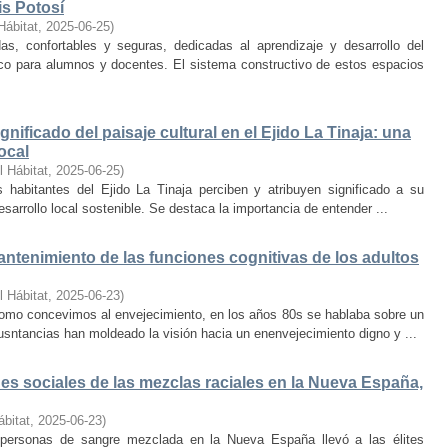
is Potosí
Hábitat
,
2025-06-25
)
s, confortables y seguras, dedicadas al aprendizaje y desarrollo del
oco para alumnos y docentes. El sistema constructivo de estos espacios
nificado del paisaje cultural en el Ejido La Tinaja: una
ocal
l Hábitat
,
2025-06-25
)
habitantes del Ejido La Tinaja perciben y atribuyen significado a su
desarrollo local sostenible. Se destaca la importancia de entender ...
mantenimiento de las funciones cognitivas de los adultos
l Hábitat
,
2025-06-23
)
mo concevimos al envejecimiento, en los años 80s se hablaba sobre un
cusntancias han moldeado la visión hacia un enenvejecimiento digno y ...
s sociales de las mezclas raciales en la Nueva España,
ábitat
,
2025-06-23
)
e personas de sangre mezclada en la Nueva España llevó a las élites