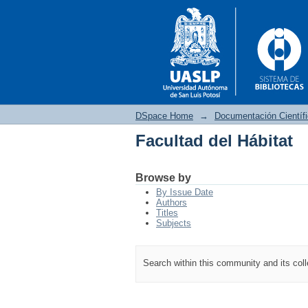
DSpace Home
→
Documentación Científ
Facultad del Hábitat
Facultad del Hábitat
Browse by
By Issue Date
Authors
Titles
Subjects
Search within this community and its col