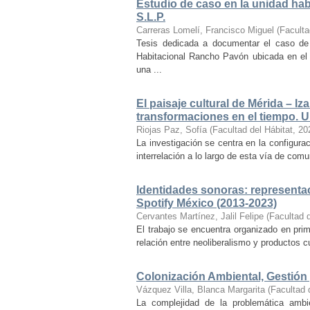
Estudio de caso en la unidad ha
S.L.P.
Carreras Lomelí, Francisco Miguel
(
Faculta
Tesis dedicada a documentar el caso de 
Habitacional Rancho Pavón ubicada en el 
una ...
El paisaje cultural de Mérida – Iz
transformaciones en el tiempo. Un
Riojas Paz, Sofía
(
Facultad del Hábitat
,
20
La investigación se centra en la configuraci
interrelación a lo largo de esta vía de com
Identidades sonoras: representac
Spotify México (2013-2023)
Cervantes Martínez, Jalil Felipe
(
Facultad d
El trabajo se encuentra organizado en prim
relación entre neoliberalismo y productos cu
Colonización Ambiental, Gestión 
Vázquez Villa, Blanca Margarita
(
Facultad 
La complejidad de la problemática ambi