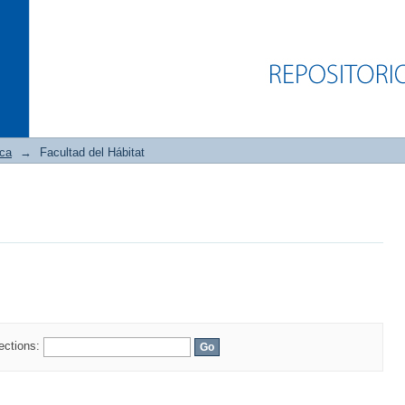
ica
→
Facultad del Hábitat
lections: