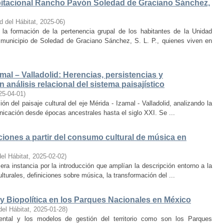
bitacional Rancho Pavón Soledad de Graciano Sánchez,
d del Hábitat
,
2025-06
)
la formación de la pertenencia grupal de los habitantes de la Unidad
municipio de Soledad de Graciano Sánchez, S. L. P., quienes viven en
amal – Valladolid: Herencias, persistencias y
 análisis relacional del sistema paisajístico
25-04-01
)
ón del paisaje cultural del eje Mérida - Izamal - Valladolid, analizando la
unicación desde épocas ancestrales hasta el siglo XXI. Se ...
iones a partir del consumo cultural de música en
el Hábitat
,
2025-02-02
)
era instancia por la introducción que amplían la descripción entorno a la
lturales, definiciones sobre música, la transformación del ...
y Biopolítica en los Parques Nacionales en México
del Hábitat
,
2025-01-28
)
ental y los modelos de gestión del territorio como son los Parques