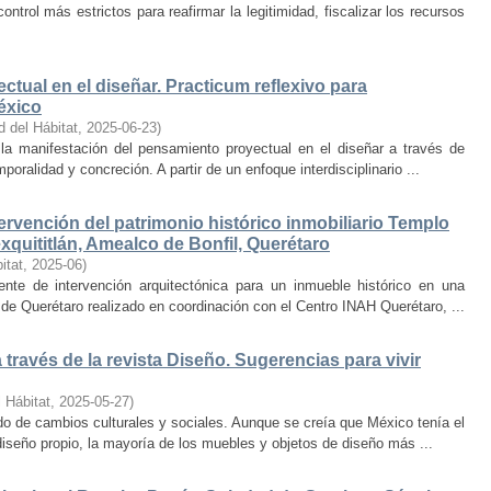
trol más estrictos para reafirmar la legitimidad, fiscalizar los recursos
ctual en el diseñar. Practicum reflexivo para
éxico
d del Hábitat
,
2025-06-23
)
y la manifestación del pensamiento proyectual en el diseñar a través de
oralidad y concreción. A partir de un enfoque interdisciplinario ...
ervención del patrimonio histórico inmobiliario Templo
quititlán, Amealco de Bonfil, Querétaro
itat
,
2025-06
)
iente de intervención arquitectónica para un inmueble histórico en una
de Querétaro realizado en coordinación con el Centro INAH Querétaro, ...
través de la revista Diseño. Sugerencias para vivir
 Hábitat
,
2025-05-27
)
o de cambios culturales y sociales. Aunque se creía que México tenía el
diseño propio, la mayoría de los muebles y objetos de diseño más ...