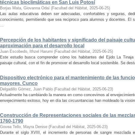
técnicas bioclimáticas en San Luis Potosí
Borjas Mata, Giovanna Odaí
(
Facultad del Hábitat
,
2025-06-25
)
Las aulas educativas deben ser adecuadas, confortables y seguras, dedic
conocimiento, permitiendo que sea reciproco para alumnos y docentes. El s
...
Percepción de los habitantes y significado del paisaje cultu
aproximación para el desarrollo local
Juan Escobedo, Ithzel Harumi
(
Facultad del Hábitat
,
2025-06-25
)
Este estudio busca comprender cómo los habitantes del Ejido La Tinaja p
paisaje cultural, con el fin de promover el desarrollo local sostenible. Se des
Dispositivo electrónico para el mantenimiento de las funci
mayores. Cunco
Delgadillo Gómez, Juan Pablo
(
Facultad del Hábitat
,
2025-06-23
)
Actualmente ha cambiando la manera en como concevimos al envejecimiento
envejecimiento exitoso, hoy en día las circusntancias han moldeado la visión
Construcción de Representaciones sociales de las mezclas
1760-1790
Govea Tello, Mayra Denise
(
Facultad del Hábitat
,
2025-06-23
)
Durante el siglo XVIII, el incremento de personas de sangre mezclada e