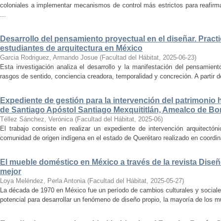
coloniales a implementar mecanismos de control más estrictos para reafirmar 
...
Desarrollo del pensamiento proyectual en el diseñar. Pract
estudiantes de arquitectura en México
Garcia Rodriguez, Armando Josue
(
Facultad del Hábitat
,
2025-06-23
)
Esta investigación analiza el desarrollo y la manifestación del pensamient
rasgos de sentido, conciencia creadora, temporalidad y concreción. A partir de 
Expediente de gestión para la intervención del patrimonio 
de Santiago Apóstol Santiago Mexquititlán, Amealco de Bon
Téllez Sánchez, Verónica
(
Facultad del Hábitat
,
2025-06
)
El trabajo consiste en realizar un expediente de intervención arquitectón
comunidad de origen indígena en el estado de Querétaro realizado en coordin
El mueble doméstico en México a través de la revista Diseñ
mejor
Loya Meléndez, Perla Antonia
(
Facultad del Hábitat
,
2025-05-27
)
La década de 1970 en México fue un período de cambios culturales y sociale
potencial para desarrollar un fenómeno de diseño propio, la mayoría de los m