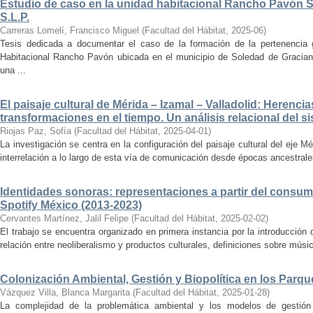
Estudio de caso en la unidad habitacional Rancho Pavón 
S.L.P.
Carreras Lomelí, Francisco Miguel
(
Facultad del Hábitat
,
2025-06
)
Tesis dedicada a documentar el caso de la formación de la pertenencia g
Habitacional Rancho Pavón ubicada en el municipio de Soledad de Gracian
una ...
El paisaje cultural de Mérida – Izamal – Valladolid: Herencia
transformaciones en el tiempo. Un análisis relacional del si
Riojas Paz, Sofía
(
Facultad del Hábitat
,
2025-04-01
)
La investigación se centra en la configuración del paisaje cultural del eje Mé
interrelación a lo largo de esta vía de comunicación desde épocas ancestrales
Identidades sonoras: representaciones a partir del consum
Spotify México (2013-2023)
Cervantes Martínez, Jalil Felipe
(
Facultad del Hábitat
,
2025-02-02
)
El trabajo se encuentra organizado en primera instancia por la introducción 
relación entre neoliberalismo y productos culturales, definiciones sobre música
Colonización Ambiental, Gestión y Biopolítica en los Parq
Vázquez Villa, Blanca Margarita
(
Facultad del Hábitat
,
2025-01-28
)
La complejidad de la problemática ambiental y los modelos de gestión 