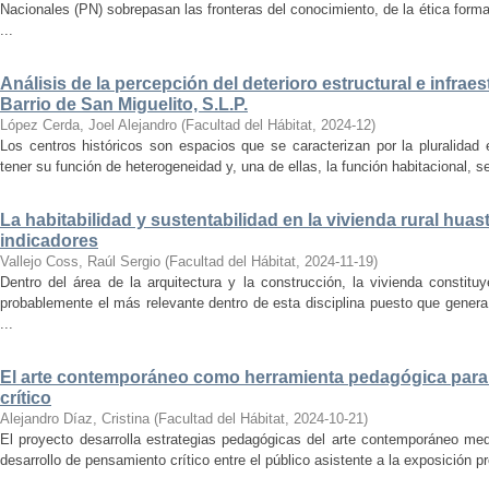
Nacionales (PN) sobrepasan las fronteras del conocimiento, de la ética forma
...
Análisis de la percepción del deterioro estructural e infrae
Barrio de San Miguelito, S.L.P.
López Cerda, Joel Alejandro
(
Facultad del Hábitat
,
2024-12
)
Los centros históricos son espacios que se caracterizan por la pluralidad
tener su función de heterogeneidad y, una de ellas, la función habitacional, se
La habitabilidad y sustentabilidad en la vivienda rural hua
indicadores
Vallejo Coss, Raúl Sergio
(
Facultad del Hábitat
,
2024-11-19
)
Dentro del área de la arquitectura y la construcción, la vivienda constit
probablemente el más relevante dentro de esta disciplina puesto que genera
...
El arte contemporáneo como herramienta pedagógica para 
crítico
Alejandro Díaz, Cristina
(
Facultad del Hábitat
,
2024-10-21
)
El proyecto desarrolla estrategias pedagógicas del arte contemporáneo med
desarrollo de pensamiento crítico entre el público asistente a la exposición p