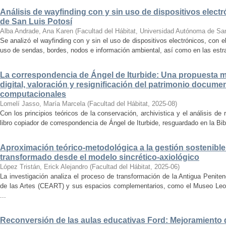
Análisis de wayfinding con y sin uso de dispositivos electr
de San Luis Potosí
Alba Andrade, Ana Karen
(
Facultad del Hábitat, Universidad Autónoma de Sa
Se analizó el wayfinding con y sin el uso de dispositivos electrónicos, con e
uso de sendas, bordes, nodos e información ambiental, así como en las estrat
La correspondencia de Ángel de Iturbide: Una propuesta 
digital, valoración y resignificación del patrimonio docume
computacionales
Lomelí Jasso, María Marcela
(
Facultad del Hábitat
,
2025-08
)
Con los principios teóricos de la conservación, archivistica y el análisis d
libro copiador de correspondencia de Ángel de Iturbide, resguardado en la Bib
Aproximación teórico-metodológica a la gestión sostenibl
transformado desde el modelo sincrético-axiológico
López Tristán, Erick Alejandro
(
Facultad del Hábitat
,
2025-06
)
La investigación analiza el proceso de transformación de la Antigua Penite
de las Artes (CEART) y sus espacios complementarios, como el Museo Leonor
...
Reconversión de las aulas educativas Ford: Mejoramiento d