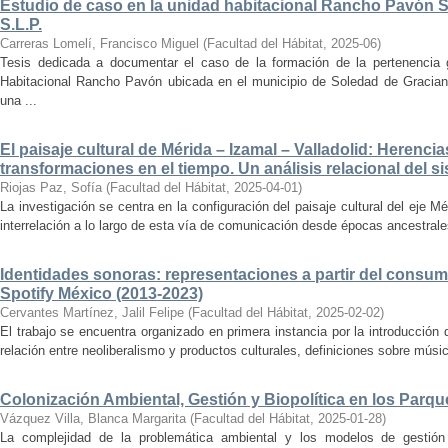
Estudio de caso en la unidad habitacional Rancho Pavón 
S.L.P.
Carreras Lomelí, Francisco Miguel
(
Facultad del Hábitat
,
2025-06
)
Tesis dedicada a documentar el caso de la formación de la pertenencia g
Habitacional Rancho Pavón ubicada en el municipio de Soledad de Gracian
una ...
El paisaje cultural de Mérida – Izamal – Valladolid: Herencia
transformaciones en el tiempo. Un análisis relacional del si
Riojas Paz, Sofía
(
Facultad del Hábitat
,
2025-04-01
)
La investigación se centra en la configuración del paisaje cultural del eje Mé
interrelación a lo largo de esta vía de comunicación desde épocas ancestrales
Identidades sonoras: representaciones a partir del consum
Spotify México (2013-2023)
Cervantes Martínez, Jalil Felipe
(
Facultad del Hábitat
,
2025-02-02
)
El trabajo se encuentra organizado en primera instancia por la introducción 
relación entre neoliberalismo y productos culturales, definiciones sobre música
Colonización Ambiental, Gestión y Biopolítica en los Parq
Vázquez Villa, Blanca Margarita
(
Facultad del Hábitat
,
2025-01-28
)
La complejidad de la problemática ambiental y los modelos de gestión 