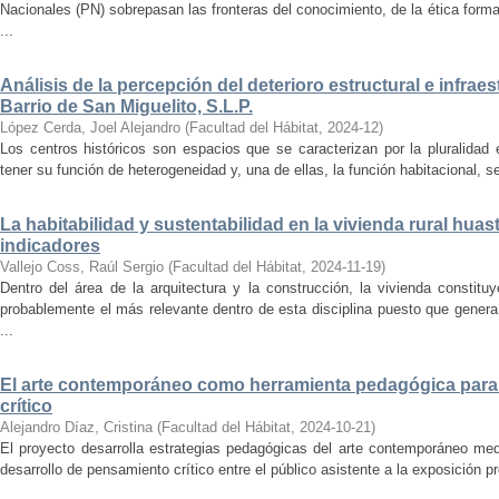
Nacionales (PN) sobrepasan las fronteras del conocimiento, de la ética forma
...
Análisis de la percepción del deterioro estructural e infrae
Barrio de San Miguelito, S.L.P.
López Cerda, Joel Alejandro
(
Facultad del Hábitat
,
2024-12
)
Los centros históricos son espacios que se caracterizan por la pluralidad
tener su función de heterogeneidad y, una de ellas, la función habitacional, se
La habitabilidad y sustentabilidad en la vivienda rural hua
indicadores
Vallejo Coss, Raúl Sergio
(
Facultad del Hábitat
,
2024-11-19
)
Dentro del área de la arquitectura y la construcción, la vivienda constit
probablemente el más relevante dentro de esta disciplina puesto que genera
...
El arte contemporáneo como herramienta pedagógica para 
crítico
Alejandro Díaz, Cristina
(
Facultad del Hábitat
,
2024-10-21
)
El proyecto desarrolla estrategias pedagógicas del arte contemporáneo med
desarrollo de pensamiento crítico entre el público asistente a la exposición p