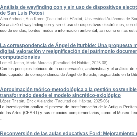
Análisis de wayfinding con y sin uso de dispositivos electr
de San Luis Potosí
Alba Andrade, Ana Karen
(
Facultad del Hábitat, Universidad Autónoma de Sa
Se analizó el wayfinding con y sin el uso de dispositivos electrónicos, con e
uso de sendas, bordes, nodos e información ambiental, así como en las estrat
La correspondencia de Ángel de Iturbide: Una propuesta 
digital, valoración y resignificación del patrimonio docume
computacionales
Lomelí Jasso, María Marcela
(
Facultad del Hábitat
,
2025-08
)
Con los principios teóricos de la conservación, archivistica y el análisis d
libro copiador de correspondencia de Ángel de Iturbide, resguardado en la Bib
Aproximación teórico-metodológica a la gestión sostenibl
transformado desde el modelo sincrético-axiológico
López Tristán, Erick Alejandro
(
Facultad del Hábitat
,
2025-06
)
La investigación analiza el proceso de transformación de la Antigua Penite
de las Artes (CEART) y sus espacios complementarios, como el Museo Leonor
...
Reconversión de las aulas educativas Ford: Mejoramiento d