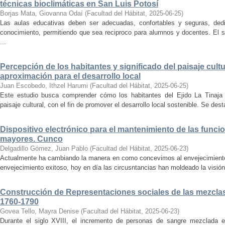
técnicas bioclimáticas en San Luis Potosí
Borjas Mata, Giovanna Odaí
(
Facultad del Hábitat
,
2025-06-25
)
Las aulas educativas deben ser adecuadas, confortables y seguras, dedic
conocimiento, permitiendo que sea reciproco para alumnos y docentes. El s
...
Percepción de los habitantes y significado del paisaje cultu
aproximación para el desarrollo local
Juan Escobedo, Ithzel Harumi
(
Facultad del Hábitat
,
2025-06-25
)
Este estudio busca comprender cómo los habitantes del Ejido La Tinaja p
paisaje cultural, con el fin de promover el desarrollo local sostenible. Se des
Dispositivo electrónico para el mantenimiento de las funci
mayores. Cunco
Delgadillo Gómez, Juan Pablo
(
Facultad del Hábitat
,
2025-06-23
)
Actualmente ha cambiando la manera en como concevimos al envejecimiento
envejecimiento exitoso, hoy en día las circusntancias han moldeado la visión
Construcción de Representaciones sociales de las mezclas
1760-1790
Govea Tello, Mayra Denise
(
Facultad del Hábitat
,
2025-06-23
)
Durante el siglo XVIII, el incremento de personas de sangre mezclada e