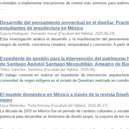
coloniales a implementar mecanismos de control más estrictos para reafirmar 
...
Desarrollo del pensamiento proyectual en el diseñar. Pract
estudiantes de arquitectura en México
Garcia Rodriguez, Armando Josue
(
Facultad del Hábitat
,
2025-06-23
)
Esta investigación analiza el desarrollo y la manifestación del pensamient
rasgos de sentido, conciencia creadora, temporalidad y concreción. A partir de 
Expediente de gestión para la intervención del patrimonio 
de Santiago Apóstol Santiago Mexquititlán, Amealco de Bon
Téllez Sánchez, Verónica
(
Facultad del Hábitat
,
2025-06
)
El trabajo consiste en realizar un expediente de intervención arquitectón
comunidad de origen indígena en el estado de Querétaro realizado en coordin
El mueble doméstico en México a través de la revista Diseñ
mejor
Loya Meléndez, Perla Antonia
(
Facultad del Hábitat
,
2025-05-27
)
La década de 1970 en México fue un período de cambios culturales y sociale
potencial para desarrollar un fenómeno de diseño propio, la mayoría de los m