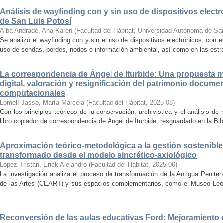
Análisis de wayfinding con y sin uso de dispositivos electr
de San Luis Potosí
Alba Andrade, Ana Karen
(
Facultad del Hábitat, Universidad Autónoma de Sa
Se analizó el wayfinding con y sin el uso de dispositivos electrónicos, con e
uso de sendas, bordes, nodos e información ambiental, así como en las estrat
La correspondencia de Ángel de Iturbide: Una propuesta 
digital, valoración y resignificación del patrimonio docume
computacionales
Lomelí Jasso, María Marcela
(
Facultad del Hábitat
,
2025-08
)
Con los principios teóricos de la conservación, archivistica y el análisis d
libro copiador de correspondencia de Ángel de Iturbide, resguardado en la Bib
Aproximación teórico-metodológica a la gestión sostenibl
transformado desde el modelo sincrético-axiológico
López Tristán, Erick Alejandro
(
Facultad del Hábitat
,
2025-06
)
La investigación analiza el proceso de transformación de la Antigua Penite
de las Artes (CEART) y sus espacios complementarios, como el Museo Leonor
...
Reconversión de las aulas educativas Ford: Mejoramiento d