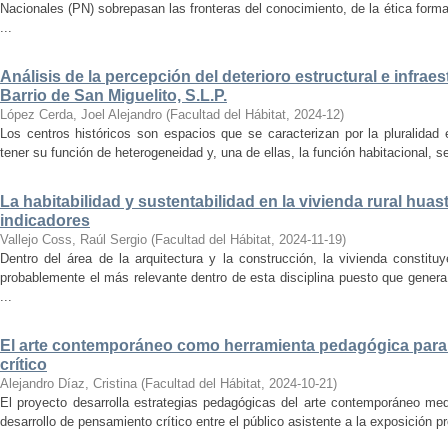
Nacionales (PN) sobrepasan las fronteras del conocimiento, de la ética forma
...
Análisis de la percepción del deterioro estructural e infrae
Barrio de San Miguelito, S.L.P.
López Cerda, Joel Alejandro
(
Facultad del Hábitat
,
2024-12
)
Los centros históricos son espacios que se caracterizan por la pluralidad
tener su función de heterogeneidad y, una de ellas, la función habitacional, se
La habitabilidad y sustentabilidad en la vivienda rural hua
indicadores
Vallejo Coss, Raúl Sergio
(
Facultad del Hábitat
,
2024-11-19
)
Dentro del área de la arquitectura y la construcción, la vivienda constit
probablemente el más relevante dentro de esta disciplina puesto que genera
...
El arte contemporáneo como herramienta pedagógica para 
crítico
Alejandro Díaz, Cristina
(
Facultad del Hábitat
,
2024-10-21
)
El proyecto desarrolla estrategias pedagógicas del arte contemporáneo med
desarrollo de pensamiento crítico entre el público asistente a la exposición p