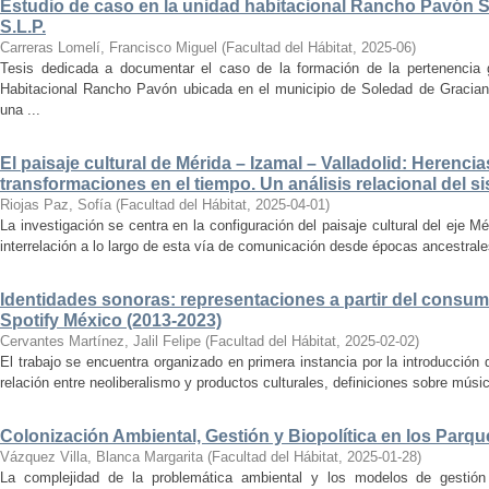
Estudio de caso en la unidad habitacional Rancho Pavón 
S.L.P.
Carreras Lomelí, Francisco Miguel
(
Facultad del Hábitat
,
2025-06
)
Tesis dedicada a documentar el caso de la formación de la pertenencia g
Habitacional Rancho Pavón ubicada en el municipio de Soledad de Gracian
una ...
El paisaje cultural de Mérida – Izamal – Valladolid: Herencia
transformaciones en el tiempo. Un análisis relacional del si
Riojas Paz, Sofía
(
Facultad del Hábitat
,
2025-04-01
)
La investigación se centra en la configuración del paisaje cultural del eje Mé
interrelación a lo largo de esta vía de comunicación desde épocas ancestrales
Identidades sonoras: representaciones a partir del consum
Spotify México (2013-2023)
Cervantes Martínez, Jalil Felipe
(
Facultad del Hábitat
,
2025-02-02
)
El trabajo se encuentra organizado en primera instancia por la introducción 
relación entre neoliberalismo y productos culturales, definiciones sobre música
Colonización Ambiental, Gestión y Biopolítica en los Parq
Vázquez Villa, Blanca Margarita
(
Facultad del Hábitat
,
2025-01-28
)
La complejidad de la problemática ambiental y los modelos de gestión 