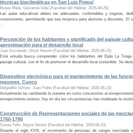
técnicas bioclimáticas en San Luis Potosí
Borjas Mata, Giovanna Odaí
(
Facultad del Hábitat
,
2025-06-25
)
Las aulas educativas deben ser adecuadas, confortables y seguras, dedic
conocimiento, permitiendo que sea reciproco para alumnos y docentes. El s
...
Percepción de los habitantes y significado del paisaje cultu
aproximación para el desarrollo local
Juan Escobedo, Ithzel Harumi
(
Facultad del Hábitat
,
2025-06-25
)
Este estudio busca comprender cómo los habitantes del Ejido La Tinaja p
paisaje cultural, con el fin de promover el desarrollo local sostenible. Se des
Dispositivo electrónico para el mantenimiento de las funci
mayores. Cunco
Delgadillo Gómez, Juan Pablo
(
Facultad del Hábitat
,
2025-06-23
)
Actualmente ha cambiando la manera en como concevimos al envejecimiento
envejecimiento exitoso, hoy en día las circusntancias han moldeado la visión
Construcción de Representaciones sociales de las mezclas
1760-1790
Govea Tello, Mayra Denise
(
Facultad del Hábitat
,
2025-06-23
)
Durante el siglo XVIII, el incremento de personas de sangre mezclada e