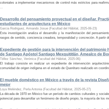
coloniales a implementar mecanismos de control más estrictos para reafirmar 
...
Desarrollo del pensamiento proyectual en el diseñar. Pract
estudiantes de arquitectura en México
Garcia Rodriguez, Armando Josue
(
Facultad del Hábitat
,
2025-06-23
)
Esta investigación analiza el desarrollo y la manifestación del pensamient
rasgos de sentido, conciencia creadora, temporalidad y concreción. A partir de 
Expediente de gestión para la intervención del patrimonio 
de Santiago Apóstol Santiago Mexquititlán, Amealco de Bon
Téllez Sánchez, Verónica
(
Facultad del Hábitat
,
2025-06
)
El trabajo consiste en realizar un expediente de intervención arquitectón
comunidad de origen indígena en el estado de Querétaro realizado en coordin
El mueble doméstico en México a través de la revista Diseñ
mejor
Loya Meléndez, Perla Antonia
(
Facultad del Hábitat
,
2025-05-27
)
La década de 1970 en México fue un período de cambios culturales y sociale
potencial para desarrollar un fenómeno de diseño propio, la mayoría de los m