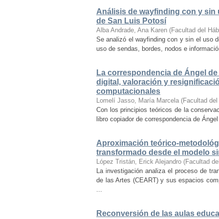
Análisis de wayfinding con y sin 
de San Luis Potosí
Alba Andrade, Ana Karen
(
Facultad del Háb
Se analizó el wayfinding con y sin el uso d
uso de sendas, bordes, nodos e información 
La correspondencia de Ángel de 
digital, valoración y resignifica
computacionales
Lomelí Jasso, María Marcela
(
Facultad del
Con los principios teóricos de la conservac
libro copiador de correspondencia de Ángel 
Aproximación teórico-metodológi
transformado desde el modelo si
López Tristán, Erick Alejandro
(
Facultad de
La investigación analiza el proceso de tra
de las Artes (CEART) y sus espacios comp
...
Reconversión de las aulas educa