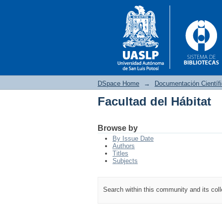
DSpace Home
→
Documentación Científ
Facultad del Hábitat
Facultad del Hábitat
Browse by
By Issue Date
Authors
Titles
Subjects
Search within this community and its col