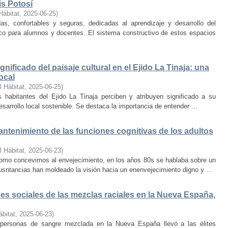
is Potosí
Hábitat
,
2025-06-25
)
s, confortables y seguras, dedicadas al aprendizaje y desarrollo del
oco para alumnos y docentes. El sistema constructivo de estos espacios
nificado del paisaje cultural en el Ejido La Tinaja: una
ocal
l Hábitat
,
2025-06-25
)
habitantes del Ejido La Tinaja perciben y atribuyen significado a su
desarrollo local sostenible. Se destaca la importancia de entender ...
mantenimiento de las funciones cognitivas de los adultos
l Hábitat
,
2025-06-23
)
mo concevimos al envejecimiento, en los años 80s se hablaba sobre un
cusntancias han moldeado la visión hacia un enenvejecimiento digno y ...
s sociales de las mezclas raciales en la Nueva España,
ábitat
,
2025-06-23
)
e personas de sangre mezclada en la Nueva España llevó a las élites