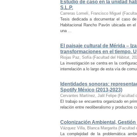
Estudio de caso en la unidad ha
S.L.P.
Carreras Lomelí, Francisco Miguel
(
Faculta
Tesis dedicada a documentar el caso de 
Habitacional Rancho Pavón ubicada en el 
una ...
El paisaje cultural de Mérida – Iz
transformaciones en el tiempo. Un
Riojas Paz, Sofía
(
Facultad del Hábitat
,
20
La investigación se centra en la configuraci
interrelación a lo largo de esta vía de com
Identidades sonoras: representac
Spotify México (2013-2023)
Cervantes Martínez, Jalil Felipe
(
Facultad d
El trabajo se encuentra organizado en prim
relación entre neoliberalismo y productos cu
Colonización Ambiental, Gestión 
Vázquez Villa, Blanca Margarita
(
Facultad 
La complejidad de la problemática ambi