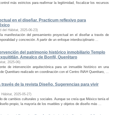
trol más estrictos para reafirmar la legitimidad, fiscalizar los recursos
ctual en el diseñar. Practicum reflexivo para
éxico
d del Hábitat
,
2025-06-23
)
y la manifestación del pensamiento proyectual en el diseñar a través de
oralidad y concreción. A partir de un enfoque interdisciplinario ...
ervención del patrimonio histórico inmobiliario Templo
quititlán, Amealco de Bonfil, Querétaro
itat
,
2025-06
)
iente de intervención arquitectónica para un inmueble histórico en una
de Querétaro realizado en coordinación con el Centro INAH Querétaro, ...
través de la revista Diseño. Sugerencias para vivir
 Hábitat
,
2025-05-27
)
o de cambios culturales y sociales. Aunque se creía que México tenía el
diseño propio, la mayoría de los muebles y objetos de diseño más ...