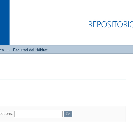
ica
→
Facultad del Hábitat
lections: