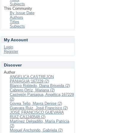
Subjects
This Community
By Issue Date
Authors
Titles
Subjects
My Account
Login
Register
Discover
Author
ANGELICA CASTREJON
PANIAGUA;167229 (2)
Blanco Robledo, Diana Briseida (2)
Cabrero Ortíz, Mariana (2)
Castrejón Paniagua, Angélica;167229
(2)
Govea Tello, Mayra Denise (2)
Guevara Ruiz, José Francisco (2)
JOSE FRANCISCO GUEVARA
RUIZ;CA1240548 (2)
Martínez Delgadillo, María Patricia
(2)
Moguel Anchondo, Gabriela (2)