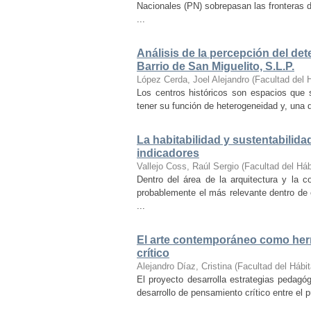
Nacionales (PN) sobrepasan las fronteras d
...
Análisis de la percepción del dete
Barrio de San Miguelito, S.L.P.
López Cerda, Joel Alejandro
(
Facultad del 
Los centros históricos son espacios que s
tener su función de heterogeneidad y, una de
La habitabilidad y sustentabilida
indicadores
Vallejo Coss, Raúl Sergio
(
Facultad del Háb
Dentro del área de la arquitectura y la c
probablemente el más relevante dentro de 
...
El arte contemporáneo como herr
crítico
Alejandro Díaz, Cristina
(
Facultad del Hábit
El proyecto desarrolla estrategias pedag
desarrollo de pensamiento crítico entre el 