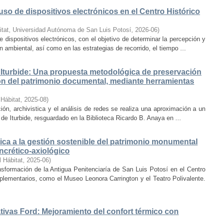
uso de dispositivos electrónicos en el Centro Histórico
itat, Universidad Autónoma de San Luis Potosí
,
2026-06
)
e dispositivos electrónicos, con el objetivo de determinar la percepción y
ambiental, así como en las estrategias de recorrido, el tiempo ...
Iturbide: Una propuesta metodológica de preservación
ción del patrimonio documental, mediante herramientas
 Hábitat
,
2025-08
)
ión, archivistica y el análisis de redes se realiza una aproximación a un
de Iturbide, resguardado en la Biblioteca Ricardo B. Anaya en ...
ca a la gestión sostenible del patrimonio monumental
ncrético-axiológico
l Hábitat
,
2025-06
)
nsformación de la Antigua Penitenciaría de San Luis Potosí en el Centro
lementarios, como el Museo Leonora Carrington y el Teatro Polivalente.
tivas Ford: Mejoramiento del confort térmico con