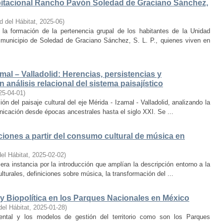
bitacional Rancho Pavón Soledad de Graciano Sánchez,
d del Hábitat
,
2025-06
)
la formación de la pertenencia grupal de los habitantes de la Unidad
municipio de Soledad de Graciano Sánchez, S. L. P., quienes viven en
amal – Valladolid: Herencias, persistencias y
 análisis relacional del sistema paisajístico
25-04-01
)
ón del paisaje cultural del eje Mérida - Izamal - Valladolid, analizando la
unicación desde épocas ancestrales hasta el siglo XXI. Se ...
iones a partir del consumo cultural de música en
el Hábitat
,
2025-02-02
)
era instancia por la introducción que amplían la descripción entorno a la
lturales, definiciones sobre música, la transformación del ...
y Biopolítica en los Parques Nacionales en México
del Hábitat
,
2025-01-28
)
ental y los modelos de gestión del territorio como son los Parques