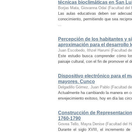
técnicas bioclimáticas en San Lu
Borjas Mata, Giovanna Odaí
(
Facultad del 
Las aulas educativas deben ser adecuada
conocimiento, permitiendo que sea recipr
...
Percepción de los habitantes y sig
aproximación para el desarrollo l
Juan Escobedo, Ithzel Harumi
(
Facultad de
Este estudio busca comprender cómo los 
paisaje cultural, con el fin de promover el 
Dispositivo electrónico para el 
mayores. Cunco
Delgadillo Gómez, Juan Pablo
(
Facultad de
Actualmente ha cambiando la manera en co
envejecimiento exitoso, hoy en día las cir
Construcción de Representacione
1760-1790
Govea Tello, Mayra Denise
(
Facultad del H
Durante el siglo XVIII, el incremento d