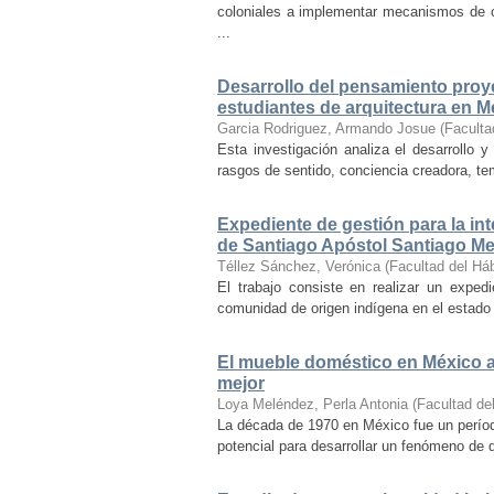
coloniales a implementar mecanismos de con
...
Desarrollo del pensamiento proye
estudiantes de arquitectura en M
Garcia Rodriguez, Armando Josue
(
Faculta
Esta investigación analiza el desarrollo 
rasgos de sentido, conciencia creadora, temp
Expediente de gestión para la int
de Santiago Apóstol Santiago Mex
Téllez Sánchez, Verónica
(
Facultad del Háb
El trabajo consiste en realizar un exped
comunidad de origen indígena en el estado 
El mueble doméstico en México a 
mejor
Loya Meléndez, Perla Antonia
(
Facultad del
La década de 1970 en México fue un períod
potencial para desarrollar un fenómeno de 