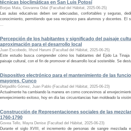
técnicas bioclimáticas en San Luis Potosí
Borjas Mata, Giovanna Odaí
(
Facultad del Hábitat
,
2025-06-25
)
Las aulas educativas deben ser adecuadas, confortables y seguras, dedic
conocimiento, permitiendo que sea reciproco para alumnos y docentes. El s
...
Percepción de los habitantes y significado del paisaje cultu
aproximación para el desarrollo local
Juan Escobedo, Ithzel Harumi
(
Facultad del Hábitat
,
2025-06-25
)
Este estudio busca comprender cómo los habitantes del Ejido La Tinaja p
paisaje cultural, con el fin de promover el desarrollo local sostenible. Se des
Dispositivo electrónico para el mantenimiento de las funci
mayores. Cunco
Delgadillo Gómez, Juan Pablo
(
Facultad del Hábitat
,
2025-06-23
)
Actualmente ha cambiando la manera en como concevimos al envejecimiento
envejecimiento exitoso, hoy en día las circusntancias han moldeado la visión
Construcción de Representaciones sociales de las mezclas
1760-1790
Govea Tello, Mayra Denise
(
Facultad del Hábitat
,
2025-06-23
)
Durante el siglo XVIII, el incremento de personas de sangre mezclada e