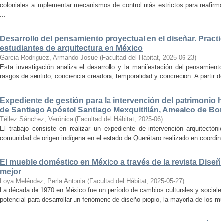
coloniales a implementar mecanismos de control más estrictos para reafirmar 
...
Desarrollo del pensamiento proyectual en el diseñar. Pract
estudiantes de arquitectura en México
Garcia Rodriguez, Armando Josue
(
Facultad del Hábitat
,
2025-06-23
)
Esta investigación analiza el desarrollo y la manifestación del pensamient
rasgos de sentido, conciencia creadora, temporalidad y concreción. A partir de 
Expediente de gestión para la intervención del patrimonio 
de Santiago Apóstol Santiago Mexquititlán, Amealco de Bon
Téllez Sánchez, Verónica
(
Facultad del Hábitat
,
2025-06
)
El trabajo consiste en realizar un expediente de intervención arquitectón
comunidad de origen indígena en el estado de Querétaro realizado en coordin
El mueble doméstico en México a través de la revista Diseñ
mejor
Loya Meléndez, Perla Antonia
(
Facultad del Hábitat
,
2025-05-27
)
La década de 1970 en México fue un período de cambios culturales y sociale
potencial para desarrollar un fenómeno de diseño propio, la mayoría de los m