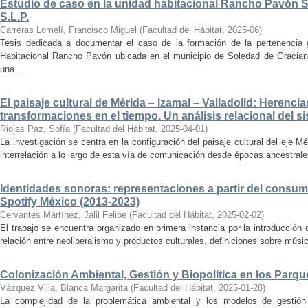
Estudio de caso en la unidad habitacional Rancho Pavón 
S.L.P.
Carreras Lomelí, Francisco Miguel
(
Facultad del Hábitat
,
2025-06
)
Tesis dedicada a documentar el caso de la formación de la pertenencia g
Habitacional Rancho Pavón ubicada en el municipio de Soledad de Gracian
una ...
El paisaje cultural de Mérida – Izamal – Valladolid: Herencia
transformaciones en el tiempo. Un análisis relacional del si
Riojas Paz, Sofía
(
Facultad del Hábitat
,
2025-04-01
)
La investigación se centra en la configuración del paisaje cultural del eje Mé
interrelación a lo largo de esta vía de comunicación desde épocas ancestrales
Identidades sonoras: representaciones a partir del consum
Spotify México (2013-2023)
Cervantes Martínez, Jalil Felipe
(
Facultad del Hábitat
,
2025-02-02
)
El trabajo se encuentra organizado en primera instancia por la introducción 
relación entre neoliberalismo y productos culturales, definiciones sobre música
Colonización Ambiental, Gestión y Biopolítica en los Parq
Vázquez Villa, Blanca Margarita
(
Facultad del Hábitat
,
2025-01-28
)
La complejidad de la problemática ambiental y los modelos de gestión 