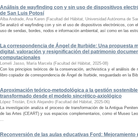
Análisis de wayfinding con y sin uso de dispositivos electr
de San Luis Potosí
Alba Andrade, Ana Karen
(
Facultad del Hábitat, Universidad Autónoma de Sa
Se analizó el wayfinding con y sin el uso de dispositivos electrónicos, con e
uso de sendas, bordes, nodos e información ambiental, así como en las estrat
La correspondencia de Ángel de Iturbide: Una propuesta 
digital, valoración y resignificación del patrimonio docume
computacionales
Lomelí Jasso, María Marcela
(
Facultad del Hábitat
,
2025-08
)
Con los principios teóricos de la conservación, archivistica y el análisis d
libro copiador de correspondencia de Ángel de Iturbide, resguardado en la Bib
Aproximación teórico-metodológica a la gestión sostenibl
transformado desde el modelo sincrético-axiológico
López Tristán, Erick Alejandro
(
Facultad del Hábitat
,
2025-06
)
La investigación analiza el proceso de transformación de la Antigua Penite
de las Artes (CEART) y sus espacios complementarios, como el Museo Leonor
...
Reconversión de las aulas educativas Ford: Mejoramiento d