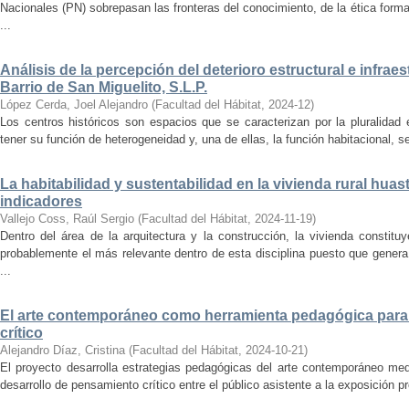
Nacionales (PN) sobrepasan las fronteras del conocimiento, de la ética forma
...
Análisis de la percepción del deterioro estructural e infrae
Barrio de San Miguelito, S.L.P.
López Cerda, Joel Alejandro
(
Facultad del Hábitat
,
2024-12
)
Los centros históricos son espacios que se caracterizan por la pluralidad
tener su función de heterogeneidad y, una de ellas, la función habitacional, se
La habitabilidad y sustentabilidad en la vivienda rural hua
indicadores
Vallejo Coss, Raúl Sergio
(
Facultad del Hábitat
,
2024-11-19
)
Dentro del área de la arquitectura y la construcción, la vivienda constit
probablemente el más relevante dentro de esta disciplina puesto que genera
...
El arte contemporáneo como herramienta pedagógica para 
crítico
Alejandro Díaz, Cristina
(
Facultad del Hábitat
,
2024-10-21
)
El proyecto desarrolla estrategias pedagógicas del arte contemporáneo med
desarrollo de pensamiento crítico entre el público asistente a la exposición p