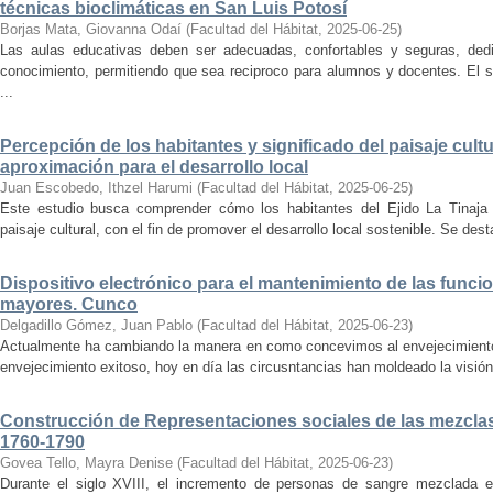
técnicas bioclimáticas en San Luis Potosí
Borjas Mata, Giovanna Odaí
(
Facultad del Hábitat
,
2025-06-25
)
Las aulas educativas deben ser adecuadas, confortables y seguras, dedic
conocimiento, permitiendo que sea reciproco para alumnos y docentes. El s
...
Percepción de los habitantes y significado del paisaje cultu
aproximación para el desarrollo local
Juan Escobedo, Ithzel Harumi
(
Facultad del Hábitat
,
2025-06-25
)
Este estudio busca comprender cómo los habitantes del Ejido La Tinaja p
paisaje cultural, con el fin de promover el desarrollo local sostenible. Se des
Dispositivo electrónico para el mantenimiento de las funci
mayores. Cunco
Delgadillo Gómez, Juan Pablo
(
Facultad del Hábitat
,
2025-06-23
)
Actualmente ha cambiando la manera en como concevimos al envejecimiento
envejecimiento exitoso, hoy en día las circusntancias han moldeado la visión
Construcción de Representaciones sociales de las mezclas
1760-1790
Govea Tello, Mayra Denise
(
Facultad del Hábitat
,
2025-06-23
)
Durante el siglo XVIII, el incremento de personas de sangre mezclada e