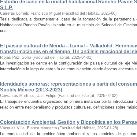
Estudio de caso en la unidad habitacional Rancho Pavón 
S.L.P.
Carreras Lomelí, Francisco Miguel
(
Facultad del Hábitat
,
2025-06
)
Tesis dedicada a documentar el caso de la formación de la pertenencia g
Habitacional Rancho Pavón ubicada en el municipio de Soledad de Gracian
una ...
El paisaje cultural de Mérida – Izamal – Valladolid: Herencia
transformaciones en el tiempo. Un análisis relacional del si
Riojas Paz, Sofía
(
Facultad del Hábitat
,
2025-04-01
)
La investigación se centra en la configuración del paisaje cultural del eje Mé
interrelación a lo largo de esta vía de comunicación desde épocas ancestrales
Identidades sonoras: representaciones a partir del consum
Spotify México (2013-2023)
Cervantes Martínez, Jalil Felipe
(
Facultad del Hábitat
,
2025-02-02
)
El trabajo se encuentra organizado en primera instancia por la introducción 
relación entre neoliberalismo y productos culturales, definiciones sobre música
Colonización Ambiental, Gestión y Biopolítica en los Parq
Vázquez Villa, Blanca Margarita
(
Facultad del Hábitat
,
2025-01-28
)
La complejidad de la problemática ambiental y los modelos de gestión 