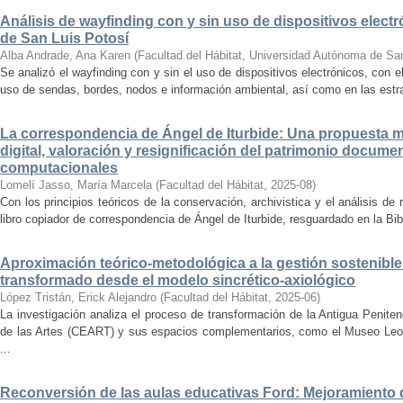
Análisis de wayfinding con y sin uso de dispositivos electr
de San Luis Potosí
Alba Andrade, Ana Karen
(
Facultad del Hábitat, Universidad Autónoma de Sa
Se analizó el wayfinding con y sin el uso de dispositivos electrónicos, con e
uso de sendas, bordes, nodos e información ambiental, así como en las estrat
La correspondencia de Ángel de Iturbide: Una propuesta 
digital, valoración y resignificación del patrimonio docume
computacionales
Lomelí Jasso, María Marcela
(
Facultad del Hábitat
,
2025-08
)
Con los principios teóricos de la conservación, archivistica y el análisis d
libro copiador de correspondencia de Ángel de Iturbide, resguardado en la Bib
Aproximación teórico-metodológica a la gestión sostenibl
transformado desde el modelo sincrético-axiológico
López Tristán, Erick Alejandro
(
Facultad del Hábitat
,
2025-06
)
La investigación analiza el proceso de transformación de la Antigua Penite
de las Artes (CEART) y sus espacios complementarios, como el Museo Leonor
...
Reconversión de las aulas educativas Ford: Mejoramiento d