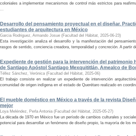
coloniales a implementar mecanismos de control más estrictos para reafirmar 
...
Desarrollo del pensamiento proyectual en el diseñar. Pract
estudiantes de arquitectura en México
Garcia Rodriguez, Armando Josue
(
Facultad del Hábitat
,
2025-06-23
)
Esta investigación analiza el desarrollo y la manifestación del pensamient
rasgos de sentido, conciencia creadora, temporalidad y concreción. A partir de 
Expediente de gestión para la intervención del patrimonio 
de Santiago Apóstol Santiago Mexquititlán, Amealco de Bon
Téllez Sánchez, Verónica
(
Facultad del Hábitat
,
2025-06
)
El trabajo consiste en realizar un expediente de intervención arquitectón
comunidad de origen indígena en el estado de Querétaro realizado en coordin
El mueble doméstico en México a través de la revista Diseñ
mejor
Loya Meléndez, Perla Antonia
(
Facultad del Hábitat
,
2025-05-27
)
La década de 1970 en México fue un período de cambios culturales y sociale
potencial para desarrollar un fenómeno de diseño propio, la mayoría de los m