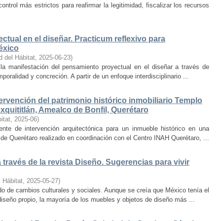
trol más estrictos para reafirmar la legitimidad, fiscalizar los recursos
ctual en el diseñar. Practicum reflexivo para
éxico
d del Hábitat
,
2025-06-23
)
y la manifestación del pensamiento proyectual en el diseñar a través de
oralidad y concreción. A partir de un enfoque interdisciplinario ...
ervención del patrimonio histórico inmobiliario Templo
quititlán, Amealco de Bonfil, Querétaro
itat
,
2025-06
)
iente de intervención arquitectónica para un inmueble histórico en una
de Querétaro realizado en coordinación con el Centro INAH Querétaro, ...
través de la revista Diseño. Sugerencias para vivir
 Hábitat
,
2025-05-27
)
o de cambios culturales y sociales. Aunque se creía que México tenía el
diseño propio, la mayoría de los muebles y objetos de diseño más ...