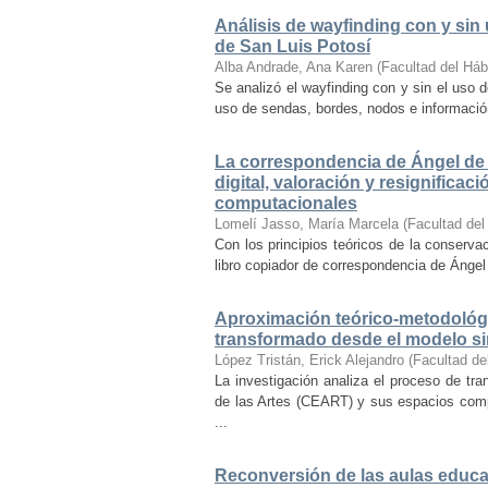
Análisis de wayfinding con y sin 
de San Luis Potosí
Alba Andrade, Ana Karen
(
Facultad del Háb
Se analizó el wayfinding con y sin el uso d
uso de sendas, bordes, nodos e información 
La correspondencia de Ángel de 
digital, valoración y resignifica
computacionales
Lomelí Jasso, María Marcela
(
Facultad del
Con los principios teóricos de la conservac
libro copiador de correspondencia de Ángel 
Aproximación teórico-metodológi
transformado desde el modelo si
López Tristán, Erick Alejandro
(
Facultad de
La investigación analiza el proceso de tra
de las Artes (CEART) y sus espacios comp
...
Reconversión de las aulas educa