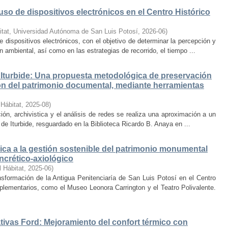
uso de dispositivos electrónicos en el Centro Histórico
itat, Universidad Autónoma de San Luis Potosí
,
2026-06
)
e dispositivos electrónicos, con el objetivo de determinar la percepción y
ambiental, así como en las estrategias de recorrido, el tiempo ...
Iturbide: Una propuesta metodológica de preservación
ción del patrimonio documental, mediante herramientas
 Hábitat
,
2025-08
)
ión, archivistica y el análisis de redes se realiza una aproximación a un
de Iturbide, resguardado en la Biblioteca Ricardo B. Anaya en ...
ca a la gestión sostenible del patrimonio monumental
ncrético-axiológico
l Hábitat
,
2025-06
)
nsformación de la Antigua Penitenciaría de San Luis Potosí en el Centro
lementarios, como el Museo Leonora Carrington y el Teatro Polivalente.
tivas Ford: Mejoramiento del confort térmico con