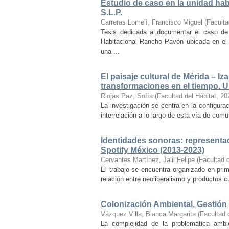
Estudio de caso en la unidad ha
S.L.P.
Carreras Lomelí, Francisco Miguel
(
Faculta
Tesis dedicada a documentar el caso de 
Habitacional Rancho Pavón ubicada en el 
una ...
El paisaje cultural de Mérida – Iz
transformaciones en el tiempo. Un
Riojas Paz, Sofía
(
Facultad del Hábitat
,
20
La investigación se centra en la configuraci
interrelación a lo largo de esta vía de com
Identidades sonoras: representac
Spotify México (2013-2023)
Cervantes Martínez, Jalil Felipe
(
Facultad d
El trabajo se encuentra organizado en prim
relación entre neoliberalismo y productos cu
Colonización Ambiental, Gestión 
Vázquez Villa, Blanca Margarita
(
Facultad 
La complejidad de la problemática ambi