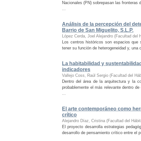
Nacionales (PN) sobrepasan las fronteras d
...
Análisis de la percepción del dete
Barrio de San Miguelito, S.L.P.
López Cerda, Joel Alejandro
(
Facultad del 
Los centros históricos son espacios que s
tener su función de heterogeneidad y, una de
La habitabilidad y sustentabilida
indicadores
Vallejo Coss, Raúl Sergio
(
Facultad del Háb
Dentro del área de la arquitectura y la c
probablemente el más relevante dentro de 
...
El arte contemporáneo como herr
crítico
Alejandro Díaz, Cristina
(
Facultad del Hábit
El proyecto desarrolla estrategias pedag
desarrollo de pensamiento crítico entre el 