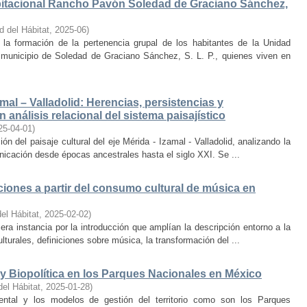
bitacional Rancho Pavón Soledad de Graciano Sánchez,
d del Hábitat
,
2025-06
)
la formación de la pertenencia grupal de los habitantes de la Unidad
municipio de Soledad de Graciano Sánchez, S. L. P., quienes viven en
amal – Valladolid: Herencias, persistencias y
 análisis relacional del sistema paisajístico
25-04-01
)
ón del paisaje cultural del eje Mérida - Izamal - Valladolid, analizando la
unicación desde épocas ancestrales hasta el siglo XXI. Se ...
iones a partir del consumo cultural de música en
el Hábitat
,
2025-02-02
)
era instancia por la introducción que amplían la descripción entorno a la
lturales, definiciones sobre música, la transformación del ...
y Biopolítica en los Parques Nacionales en México
del Hábitat
,
2025-01-28
)
ental y los modelos de gestión del territorio como son los Parques