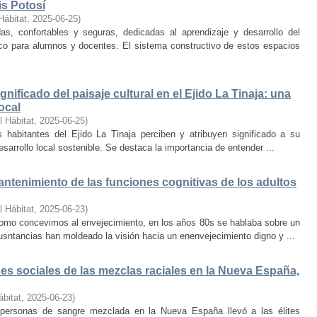
is Potosí
Hábitat
,
2025-06-25
)
s, confortables y seguras, dedicadas al aprendizaje y desarrollo del
oco para alumnos y docentes. El sistema constructivo de estos espacios
nificado del paisaje cultural en el Ejido La Tinaja: una
ocal
l Hábitat
,
2025-06-25
)
habitantes del Ejido La Tinaja perciben y atribuyen significado a su
desarrollo local sostenible. Se destaca la importancia de entender ...
mantenimiento de las funciones cognitivas de los adultos
l Hábitat
,
2025-06-23
)
mo concevimos al envejecimiento, en los años 80s se hablaba sobre un
cusntancias han moldeado la visión hacia un enenvejecimiento digno y ...
s sociales de las mezclas raciales en la Nueva España,
ábitat
,
2025-06-23
)
e personas de sangre mezclada en la Nueva España llevó a las élites