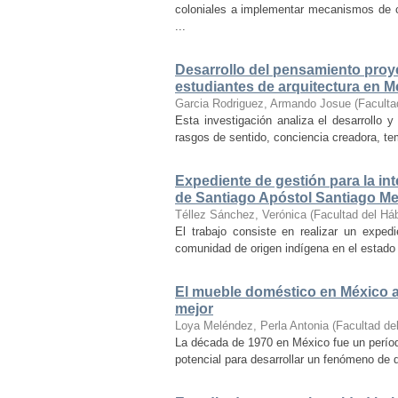
coloniales a implementar mecanismos de con
...
Desarrollo del pensamiento proye
estudiantes de arquitectura en M
Garcia Rodriguez, Armando Josue
(
Faculta
Esta investigación analiza el desarrollo 
rasgos de sentido, conciencia creadora, temp
Expediente de gestión para la int
de Santiago Apóstol Santiago Mex
Téllez Sánchez, Verónica
(
Facultad del Háb
El trabajo consiste en realizar un exped
comunidad de origen indígena en el estado 
El mueble doméstico en México a 
mejor
Loya Meléndez, Perla Antonia
(
Facultad del
La década de 1970 en México fue un períod
potencial para desarrollar un fenómeno de 