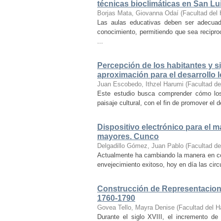
técnicas bioclimáticas en San Lu
Borjas Mata, Giovanna Odaí
(
Facultad del 
Las aulas educativas deben ser adecuada
conocimiento, permitiendo que sea recipr
...
Percepción de los habitantes y sig
aproximación para el desarrollo l
Juan Escobedo, Ithzel Harumi
(
Facultad de
Este estudio busca comprender cómo los 
paisaje cultural, con el fin de promover el 
Dispositivo electrónico para el 
mayores. Cunco
Delgadillo Gómez, Juan Pablo
(
Facultad de
Actualmente ha cambiando la manera en co
envejecimiento exitoso, hoy en día las cir
Construcción de Representacione
1760-1790
Govea Tello, Mayra Denise
(
Facultad del H
Durante el siglo XVIII, el incremento d