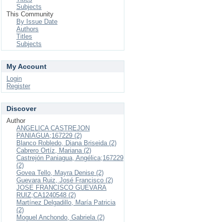
Subjects
This Community
By Issue Date
Authors
Titles
Subjects
My Account
Login
Register
Discover
Author
ANGELICA CASTREJON
PANIAGUA;167229 (2)
Blanco Robledo, Diana Briseida (2)
Cabrero Ortíz, Mariana (2)
Castrejón Paniagua, Angélica;167229
(2)
Govea Tello, Mayra Denise (2)
Guevara Ruiz, José Francisco (2)
JOSE FRANCISCO GUEVARA
RUIZ;CA1240548 (2)
Martínez Delgadillo, María Patricia
(2)
Moguel Anchondo, Gabriela (2)