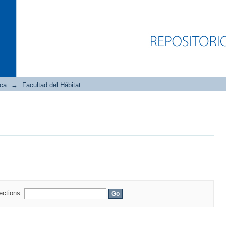
ica
→
Facultad del Hábitat
lections: