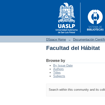
DSpace Home
→
Documentación Científ
Facultad del Hábitat
Facultad del Hábitat
Browse by
By Issue Date
Authors
Titles
Subjects
Search within this community and its col