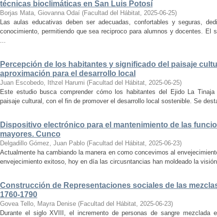
técnicas bioclimáticas en San Luis Potosí
Borjas Mata, Giovanna Odaí
(
Facultad del Hábitat
,
2025-06-25
)
Las aulas educativas deben ser adecuadas, confortables y seguras, dedic
conocimiento, permitiendo que sea reciproco para alumnos y docentes. El s
...
Percepción de los habitantes y significado del paisaje cultu
aproximación para el desarrollo local
Juan Escobedo, Ithzel Harumi
(
Facultad del Hábitat
,
2025-06-25
)
Este estudio busca comprender cómo los habitantes del Ejido La Tinaja p
paisaje cultural, con el fin de promover el desarrollo local sostenible. Se des
Dispositivo electrónico para el mantenimiento de las funci
mayores. Cunco
Delgadillo Gómez, Juan Pablo
(
Facultad del Hábitat
,
2025-06-23
)
Actualmente ha cambiando la manera en como concevimos al envejecimiento
envejecimiento exitoso, hoy en día las circusntancias han moldeado la visión
Construcción de Representaciones sociales de las mezclas
1760-1790
Govea Tello, Mayra Denise
(
Facultad del Hábitat
,
2025-06-23
)
Durante el siglo XVIII, el incremento de personas de sangre mezclada e