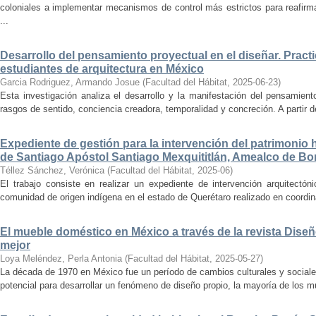
coloniales a implementar mecanismos de control más estrictos para reafirmar 
...
Desarrollo del pensamiento proyectual en el diseñar. Pract
estudiantes de arquitectura en México
Garcia Rodriguez, Armando Josue
(
Facultad del Hábitat
,
2025-06-23
)
Esta investigación analiza el desarrollo y la manifestación del pensamient
rasgos de sentido, conciencia creadora, temporalidad y concreción. A partir de 
Expediente de gestión para la intervención del patrimonio 
de Santiago Apóstol Santiago Mexquititlán, Amealco de Bon
Téllez Sánchez, Verónica
(
Facultad del Hábitat
,
2025-06
)
El trabajo consiste en realizar un expediente de intervención arquitectón
comunidad de origen indígena en el estado de Querétaro realizado en coordin
El mueble doméstico en México a través de la revista Diseñ
mejor
Loya Meléndez, Perla Antonia
(
Facultad del Hábitat
,
2025-05-27
)
La década de 1970 en México fue un período de cambios culturales y sociale
potencial para desarrollar un fenómeno de diseño propio, la mayoría de los m