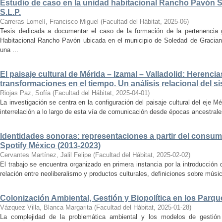
Estudio de caso en la unidad habitacional Rancho Pavón 
S.L.P.
Carreras Lomelí, Francisco Miguel
(
Facultad del Hábitat
,
2025-06
)
Tesis dedicada a documentar el caso de la formación de la pertenencia g
Habitacional Rancho Pavón ubicada en el municipio de Soledad de Gracian
una ...
El paisaje cultural de Mérida – Izamal – Valladolid: Herencia
transformaciones en el tiempo. Un análisis relacional del si
Riojas Paz, Sofía
(
Facultad del Hábitat
,
2025-04-01
)
La investigación se centra en la configuración del paisaje cultural del eje Mé
interrelación a lo largo de esta vía de comunicación desde épocas ancestrales
Identidades sonoras: representaciones a partir del consum
Spotify México (2013-2023)
Cervantes Martínez, Jalil Felipe
(
Facultad del Hábitat
,
2025-02-02
)
El trabajo se encuentra organizado en primera instancia por la introducción 
relación entre neoliberalismo y productos culturales, definiciones sobre música
Colonización Ambiental, Gestión y Biopolítica en los Parq
Vázquez Villa, Blanca Margarita
(
Facultad del Hábitat
,
2025-01-28
)
La complejidad de la problemática ambiental y los modelos de gestión 