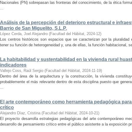
Nacionales (PN) sobrepasan las fronteras del conocimiento, de la ética forma
...
Análisis de la percepción del deterioro estructural e infrae
Barrio de San Miguelito, S.L.P.
López Cerda, Joel Alejandro
(
Facultad del Hábitat
,
2024-12
)
Los centros históricos son espacios que se caracterizan por la pluralidad
tener su función de heterogeneidad y, una de ellas, la función habitacional, se
La habitabilidad y sustentabilidad en la vivienda rural hua
indicadores
Vallejo Coss, Raúl Sergio
(
Facultad del Hábitat
,
2024-11-19
)
Dentro del área de la arquitectura y la construcción, la vivienda constit
probablemente el más relevante dentro de esta disciplina puesto que genera
...
El arte contemporáneo como herramienta pedagógica para 
crítico
Alejandro Díaz, Cristina
(
Facultad del Hábitat
,
2024-10-21
)
El proyecto desarrolla estrategias pedagógicas del arte contemporáneo med
desarrollo de pensamiento crítico entre el público asistente a la exposición p