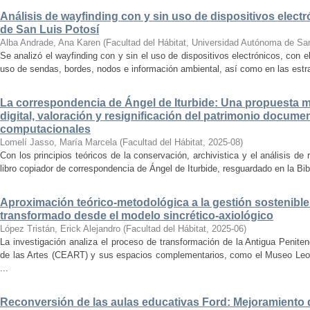
Análisis de wayfinding con y sin uso de dispositivos electr
de San Luis Potosí
Alba Andrade, Ana Karen
(
Facultad del Hábitat, Universidad Autónoma de Sa
Se analizó el wayfinding con y sin el uso de dispositivos electrónicos, con e
uso de sendas, bordes, nodos e información ambiental, así como en las estrat
La correspondencia de Ángel de Iturbide: Una propuesta 
digital, valoración y resignificación del patrimonio docume
computacionales
Lomelí Jasso, María Marcela
(
Facultad del Hábitat
,
2025-08
)
Con los principios teóricos de la conservación, archivistica y el análisis d
libro copiador de correspondencia de Ángel de Iturbide, resguardado en la Bib
Aproximación teórico-metodológica a la gestión sostenibl
transformado desde el modelo sincrético-axiológico
López Tristán, Erick Alejandro
(
Facultad del Hábitat
,
2025-06
)
La investigación analiza el proceso de transformación de la Antigua Penite
de las Artes (CEART) y sus espacios complementarios, como el Museo Leonor
...
Reconversión de las aulas educativas Ford: Mejoramiento d