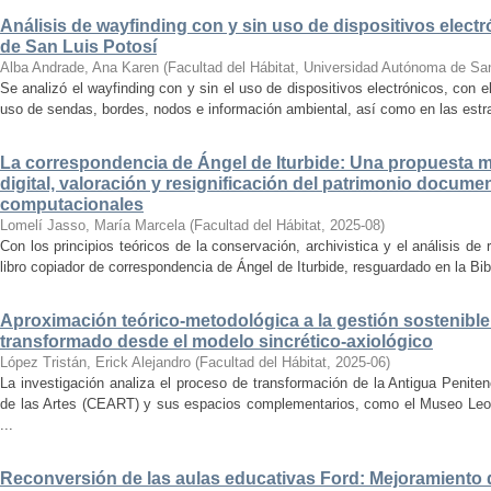
Análisis de wayfinding con y sin uso de dispositivos electr
de San Luis Potosí
Alba Andrade, Ana Karen
(
Facultad del Hábitat, Universidad Autónoma de Sa
Se analizó el wayfinding con y sin el uso de dispositivos electrónicos, con e
uso de sendas, bordes, nodos e información ambiental, así como en las estrat
La correspondencia de Ángel de Iturbide: Una propuesta 
digital, valoración y resignificación del patrimonio docume
computacionales
Lomelí Jasso, María Marcela
(
Facultad del Hábitat
,
2025-08
)
Con los principios teóricos de la conservación, archivistica y el análisis d
libro copiador de correspondencia de Ángel de Iturbide, resguardado en la Bib
Aproximación teórico-metodológica a la gestión sostenibl
transformado desde el modelo sincrético-axiológico
López Tristán, Erick Alejandro
(
Facultad del Hábitat
,
2025-06
)
La investigación analiza el proceso de transformación de la Antigua Penite
de las Artes (CEART) y sus espacios complementarios, como el Museo Leonor
...
Reconversión de las aulas educativas Ford: Mejoramiento d