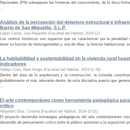
Nacionales (PN) sobrepasan las fronteras del conocimiento, de la ética forma
...
Análisis de la percepción del deterioro estructural e infrae
Barrio de San Miguelito, S.L.P.
López Cerda, Joel Alejandro
(
Facultad del Hábitat
,
2024-12
)
Los centros históricos son espacios que se caracterizan por la pluralidad
tener su función de heterogeneidad y, una de ellas, la función habitacional, se
La habitabilidad y sustentabilidad en la vivienda rural hua
indicadores
Vallejo Coss, Raúl Sergio
(
Facultad del Hábitat
,
2024-11-19
)
Dentro del área de la arquitectura y la construcción, la vivienda constit
probablemente el más relevante dentro de esta disciplina puesto que genera
...
El arte contemporáneo como herramienta pedagógica para 
crítico
Alejandro Díaz, Cristina
(
Facultad del Hábitat
,
2024-10-21
)
El proyecto desarrolla estrategias pedagógicas del arte contemporáneo med
desarrollo de pensamiento crítico entre el público asistente a la exposición p