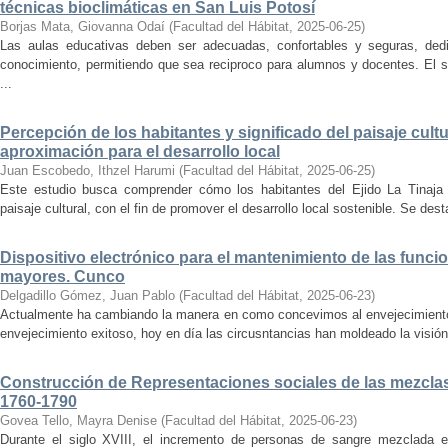
técnicas bioclimáticas en San Luis Potosí
Borjas Mata, Giovanna Odaí
(
Facultad del Hábitat
,
2025-06-25
)
Las aulas educativas deben ser adecuadas, confortables y seguras, dedic
conocimiento, permitiendo que sea reciproco para alumnos y docentes. El s
...
Percepción de los habitantes y significado del paisaje cultu
aproximación para el desarrollo local
Juan Escobedo, Ithzel Harumi
(
Facultad del Hábitat
,
2025-06-25
)
Este estudio busca comprender cómo los habitantes del Ejido La Tinaja p
paisaje cultural, con el fin de promover el desarrollo local sostenible. Se des
Dispositivo electrónico para el mantenimiento de las funci
mayores. Cunco
Delgadillo Gómez, Juan Pablo
(
Facultad del Hábitat
,
2025-06-23
)
Actualmente ha cambiando la manera en como concevimos al envejecimiento
envejecimiento exitoso, hoy en día las circusntancias han moldeado la visión
Construcción de Representaciones sociales de las mezclas
1760-1790
Govea Tello, Mayra Denise
(
Facultad del Hábitat
,
2025-06-23
)
Durante el siglo XVIII, el incremento de personas de sangre mezclada e