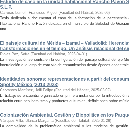
Estudio de caso en la unidad habitacional Rancho Pavón 
S.L.P.
Carreras Lomelí, Francisco Miguel
(
Facultad del Hábitat
,
2025-06
)
Tesis dedicada a documentar el caso de la formación de la pertenencia g
Habitacional Rancho Pavón ubicada en el municipio de Soledad de Gracian
una ...
El paisaje cultural de Mérida – Izamal – Valladolid: Herencia
transformaciones en el tiempo. Un análisis relacional del si
Riojas Paz, Sofía
(
Facultad del Hábitat
,
2025-04-01
)
La investigación se centra en la configuración del paisaje cultural del eje Mé
interrelación a lo largo de esta vía de comunicación desde épocas ancestrales
Identidades sonoras: representaciones a partir del consum
Spotify México (2013-2023)
Cervantes Martínez, Jalil Felipe
(
Facultad del Hábitat
,
2025-02-02
)
El trabajo se encuentra organizado en primera instancia por la introducción 
relación entre neoliberalismo y productos culturales, definiciones sobre música
Colonización Ambiental, Gestión y Biopolítica en los Parq
Vázquez Villa, Blanca Margarita
(
Facultad del Hábitat
,
2025-01-28
)
La complejidad de la problemática ambiental y los modelos de gestión 