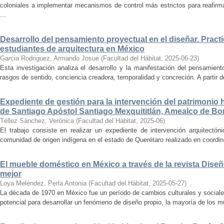
coloniales a implementar mecanismos de control más estrictos para reafirmar 
...
Desarrollo del pensamiento proyectual en el diseñar. Pract
estudiantes de arquitectura en México
Garcia Rodriguez, Armando Josue
(
Facultad del Hábitat
,
2025-06-23
)
Esta investigación analiza el desarrollo y la manifestación del pensamient
rasgos de sentido, conciencia creadora, temporalidad y concreción. A partir de 
Expediente de gestión para la intervención del patrimonio 
de Santiago Apóstol Santiago Mexquititlán, Amealco de Bon
Téllez Sánchez, Verónica
(
Facultad del Hábitat
,
2025-06
)
El trabajo consiste en realizar un expediente de intervención arquitectón
comunidad de origen indígena en el estado de Querétaro realizado en coordin
El mueble doméstico en México a través de la revista Diseñ
mejor
Loya Meléndez, Perla Antonia
(
Facultad del Hábitat
,
2025-05-27
)
La década de 1970 en México fue un período de cambios culturales y sociale
potencial para desarrollar un fenómeno de diseño propio, la mayoría de los m