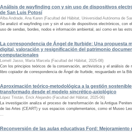
Análisis de wayfinding con y sin uso de dispositivos electr
de San Luis Potosí
Alba Andrade, Ana Karen
(
Facultad del Hábitat, Universidad Autónoma de Sa
Se analizó el wayfinding con y sin el uso de dispositivos electrónicos, con e
uso de sendas, bordes, nodos e información ambiental, así como en las estrat
La correspondencia de Ángel de Iturbide: Una propuesta 
digital, valoración y resignificación del patrimonio docume
computacionales
Lomelí Jasso, María Marcela
(
Facultad del Hábitat
,
2025-08
)
Con los principios teóricos de la conservación, archivistica y el análisis d
libro copiador de correspondencia de Ángel de Iturbide, resguardado en la Bib
Aproximación teórico-metodológica a la gestión sostenibl
transformado desde el modelo sincrético-axiológico
López Tristán, Erick Alejandro
(
Facultad del Hábitat
,
2025-06
)
La investigación analiza el proceso de transformación de la Antigua Penite
de las Artes (CEART) y sus espacios complementarios, como el Museo Leonor
...
Reconversión de las aulas educativas Ford: Mejoramiento d