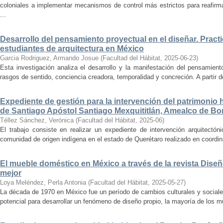
coloniales a implementar mecanismos de control más estrictos para reafirmar 
...
Desarrollo del pensamiento proyectual en el diseñar. Pract
estudiantes de arquitectura en México
Garcia Rodriguez, Armando Josue
(
Facultad del Hábitat
,
2025-06-23
)
Esta investigación analiza el desarrollo y la manifestación del pensamient
rasgos de sentido, conciencia creadora, temporalidad y concreción. A partir de 
Expediente de gestión para la intervención del patrimonio 
de Santiago Apóstol Santiago Mexquititlán, Amealco de Bon
Téllez Sánchez, Verónica
(
Facultad del Hábitat
,
2025-06
)
El trabajo consiste en realizar un expediente de intervención arquitectón
comunidad de origen indígena en el estado de Querétaro realizado en coordin
El mueble doméstico en México a través de la revista Diseñ
mejor
Loya Meléndez, Perla Antonia
(
Facultad del Hábitat
,
2025-05-27
)
La década de 1970 en México fue un período de cambios culturales y sociale
potencial para desarrollar un fenómeno de diseño propio, la mayoría de los m