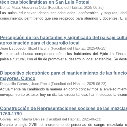
técnicas bioclimáticas en San Luis Potosí
Borjas Mata, Giovanna Odaí
(
Facultad del Hábitat
,
2025-06-25
)
Las aulas educativas deben ser adecuadas, confortables y seguras, dedic
conocimiento, permitiendo que sea reciproco para alumnos y docentes. El s
...
Percepción de los habitantes y significado del paisaje cultu
aproximación para el desarrollo local
Juan Escobedo, Ithzel Harumi
(
Facultad del Hábitat
,
2025-06-25
)
Este estudio busca comprender cómo los habitantes del Ejido La Tinaja p
paisaje cultural, con el fin de promover el desarrollo local sostenible. Se des
Dispositivo electrónico para el mantenimiento de las funci
mayores. Cunco
Delgadillo Gómez, Juan Pablo
(
Facultad del Hábitat
,
2025-06-23
)
Actualmente ha cambiando la manera en como concevimos al envejecimiento
envejecimiento exitoso, hoy en día las circusntancias han moldeado la visión
Construcción de Representaciones sociales de las mezclas
1760-1790
Govea Tello, Mayra Denise
(
Facultad del Hábitat
,
2025-06-23
)
Durante el siglo XVIII, el incremento de personas de sangre mezclada e