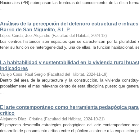
Nacionales (PN) sobrepasan las fronteras del conocimiento, de la ética forma
...
Análisis de la percepción del deterioro estructural e infrae
Barrio de San Miguelito, S.L.P.
López Cerda, Joel Alejandro
(
Facultad del Hábitat
,
2024-12
)
Los centros históricos son espacios que se caracterizan por la pluralidad
tener su función de heterogeneidad y, una de ellas, la función habitacional, se
La habitabilidad y sustentabilidad en la vivienda rural hua
indicadores
Vallejo Coss, Raúl Sergio
(
Facultad del Hábitat
,
2024-11-19
)
Dentro del área de la arquitectura y la construcción, la vivienda constit
probablemente el más relevante dentro de esta disciplina puesto que genera
...
El arte contemporáneo como herramienta pedagógica para 
crítico
Alejandro Díaz, Cristina
(
Facultad del Hábitat
,
2024-10-21
)
El proyecto desarrolla estrategias pedagógicas del arte contemporáneo med
desarrollo de pensamiento crítico entre el público asistente a la exposición p