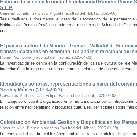
Estudio de caso en la unidad habitacional Rancho Pavón 
S.L.P.
Carreras Lomelí, Francisco Miguel
(
Facultad del Hábitat
,
2025-06
)
Tesis dedicada a documentar el caso de la formación de la pertenencia g
Habitacional Rancho Pavón ubicada en el municipio de Soledad de Gracian
una ...
El paisaje cultural de Mérida – Izamal – Valladolid: Herencia
transformaciones en el tiempo. Un análisis relacional del si
Riojas Paz, Sofía
(
Facultad del Hábitat
,
2025-04-01
)
La investigación se centra en la configuración del paisaje cultural del eje Mé
interrelación a lo largo de esta vía de comunicación desde épocas ancestrales
Identidades sonoras: representaciones a partir del consum
Spotify México (2013-2023)
Cervantes Martínez, Jalil Felipe
(
Facultad del Hábitat
,
2025-02-02
)
El trabajo se encuentra organizado en primera instancia por la introducción 
relación entre neoliberalismo y productos culturales, definiciones sobre música
Colonización Ambiental, Gestión y Biopolítica en los Parq
Vázquez Villa, Blanca Margarita
(
Facultad del Hábitat
,
2025-01-28
)
La complejidad de la problemática ambiental y los modelos de gestión 