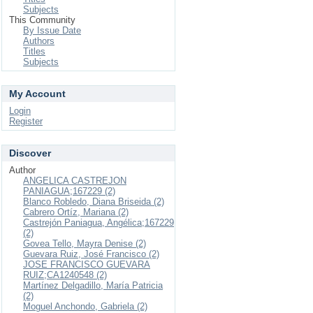
Subjects
This Community
By Issue Date
Authors
Titles
Subjects
My Account
Login
Register
Discover
Author
ANGELICA CASTREJON
PANIAGUA;167229 (2)
Blanco Robledo, Diana Briseida (2)
Cabrero Ortíz, Mariana (2)
Castrejón Paniagua, Angélica;167229
(2)
Govea Tello, Mayra Denise (2)
Guevara Ruiz, José Francisco (2)
JOSE FRANCISCO GUEVARA
RUIZ;CA1240548 (2)
Martínez Delgadillo, María Patricia
(2)
Moguel Anchondo, Gabriela (2)