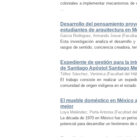
coloniales a implementar mecanismos de con
...
Desarrollo del pensamiento proye
estudiantes de arquitectura en M
Garcia Rodriguez, Armando Josue
(
Faculta
Esta investigación analiza el desarrollo 
rasgos de sentido, conciencia creadora, temp
Expediente de gestión para la int
de Santiago Apóstol Santiago Mex
Téllez Sánchez, Verónica
(
Facultad del Háb
El trabajo consiste en realizar un exped
comunidad de origen indígena en el estado 
El mueble doméstico en México a 
mejor
Loya Meléndez, Perla Antonia
(
Facultad del
La década de 1970 en México fue un períod
potencial para desarrollar un fenómeno de 