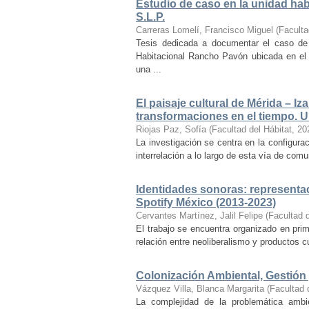
Estudio de caso en la unidad ha
S.L.P.
Carreras Lomelí, Francisco Miguel
(
Faculta
Tesis dedicada a documentar el caso de 
Habitacional Rancho Pavón ubicada en el 
una ...
El paisaje cultural de Mérida – Iz
transformaciones en el tiempo. Un
Riojas Paz, Sofía
(
Facultad del Hábitat
,
20
La investigación se centra en la configuraci
interrelación a lo largo de esta vía de com
Identidades sonoras: representac
Spotify México (2013-2023)
Cervantes Martínez, Jalil Felipe
(
Facultad d
El trabajo se encuentra organizado en prim
relación entre neoliberalismo y productos cu
Colonización Ambiental, Gestión 
Vázquez Villa, Blanca Margarita
(
Facultad 
La complejidad de la problemática ambi