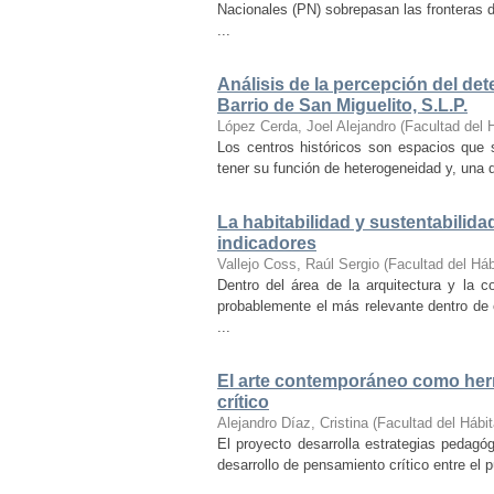
Nacionales (PN) sobrepasan las fronteras d
...
Análisis de la percepción del dete
Barrio de San Miguelito, S.L.P.
López Cerda, Joel Alejandro
(
Facultad del 
Los centros históricos son espacios que s
tener su función de heterogeneidad y, una de
La habitabilidad y sustentabilida
indicadores
Vallejo Coss, Raúl Sergio
(
Facultad del Háb
Dentro del área de la arquitectura y la c
probablemente el más relevante dentro de 
...
El arte contemporáneo como herr
crítico
Alejandro Díaz, Cristina
(
Facultad del Hábit
El proyecto desarrolla estrategias pedag
desarrollo de pensamiento crítico entre el 