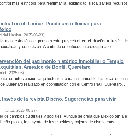
trol más estrictos para reafirmar la legitimidad, fiscalizar los recursos
ctual en el diseñar. Practicum reflexivo para
éxico
d del Hábitat
,
2025-06-23
)
y la manifestación del pensamiento proyectual en el diseñar a través de
oralidad y concreción. A partir de un enfoque interdisciplinario ...
ervención del patrimonio histórico inmobiliario Templo
quititlán, Amealco de Bonfil, Querétaro
itat
,
2025-06
)
iente de intervención arquitectónica para un inmueble histórico en una
de Querétaro realizado en coordinación con el Centro INAH Querétaro, ...
través de la revista Diseño. Sugerencias para vivir
 Hábitat
,
2025-05-27
)
o de cambios culturales y sociales. Aunque se creía que México tenía el
diseño propio, la mayoría de los muebles y objetos de diseño más ...