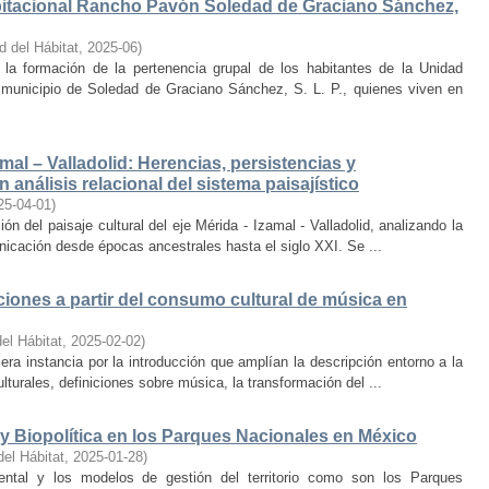
bitacional Rancho Pavón Soledad de Graciano Sánchez,
d del Hábitat
,
2025-06
)
la formación de la pertenencia grupal de los habitantes de la Unidad
municipio de Soledad de Graciano Sánchez, S. L. P., quienes viven en
amal – Valladolid: Herencias, persistencias y
 análisis relacional del sistema paisajístico
25-04-01
)
ón del paisaje cultural del eje Mérida - Izamal - Valladolid, analizando la
unicación desde épocas ancestrales hasta el siglo XXI. Se ...
iones a partir del consumo cultural de música en
el Hábitat
,
2025-02-02
)
era instancia por la introducción que amplían la descripción entorno a la
lturales, definiciones sobre música, la transformación del ...
y Biopolítica en los Parques Nacionales en México
del Hábitat
,
2025-01-28
)
ental y los modelos de gestión del territorio como son los Parques