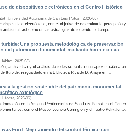
uso de dispositivos electrónicos en el Centro Histórico
itat, Universidad Autónoma de San Luis Potosí
,
2026-06
)
e dispositivos electrónicos, con el objetivo de determinar la percepción y
ambiental, así como en las estrategias de recorrido, el tiempo ...
Iturbide: Una propuesta metodológica de preservación
ción del patrimonio documental, mediante herramientas
 Hábitat
,
2025-08
)
ión, archivistica y el análisis de redes se realiza una aproximación a un
de Iturbide, resguardado en la Biblioteca Ricardo B. Anaya en ...
ca a la gestión sostenible del patrimonio monumental
ncrético-axiológico
l Hábitat
,
2025-06
)
nsformación de la Antigua Penitenciaría de San Luis Potosí en el Centro
lementarios, como el Museo Leonora Carrington y el Teatro Polivalente.
tivas Ford: Mejoramiento del confort térmico con