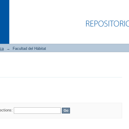
ica
→
Facultad del Hábitat
lections: