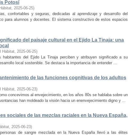
is Potosí
Hábitat
,
2025-06-25
)
s, confortables y seguras, dedicadas al aprendizaje y desarrollo del
oco para alumnos y docentes. El sistema constructivo de estos espacios
nificado del paisaje cultural en el Ejido La Tinaja: una
ocal
l Hábitat
,
2025-06-25
)
habitantes del Ejido La Tinaja perciben y atribuyen significado a su
desarrollo local sostenible. Se destaca la importancia de entender ...
mantenimiento de las funciones cognitivas de los adultos
l Hábitat
,
2025-06-23
)
mo concevimos al envejecimiento, en los años 80s se hablaba sobre un
cusntancias han moldeado la visión hacia un enenvejecimiento digno y ...
s sociales de las mezclas raciales en la Nueva España,
ábitat
,
2025-06-23
)
e personas de sangre mezclada en la Nueva España llevó a las élites