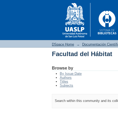
DSpace Home
→
Documentación Científ
Facultad del Hábitat
Facultad del Hábitat
Browse by
By Issue Date
Authors
Titles
Subjects
Search within this community and its col