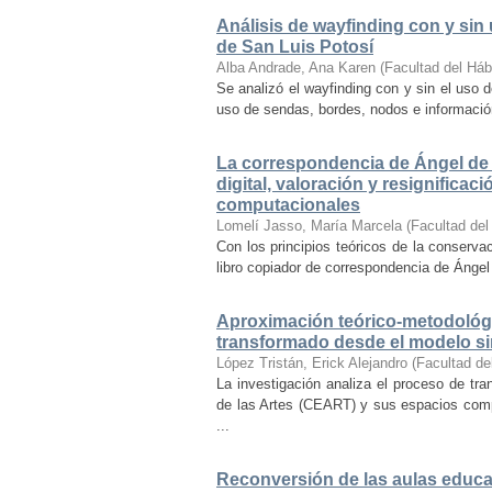
Análisis de wayfinding con y sin 
de San Luis Potosí
Alba Andrade, Ana Karen
(
Facultad del Háb
Se analizó el wayfinding con y sin el uso d
uso de sendas, bordes, nodos e información 
La correspondencia de Ángel de 
digital, valoración y resignifica
computacionales
Lomelí Jasso, María Marcela
(
Facultad del
Con los principios teóricos de la conservac
libro copiador de correspondencia de Ángel 
Aproximación teórico-metodológi
transformado desde el modelo si
López Tristán, Erick Alejandro
(
Facultad de
La investigación analiza el proceso de tra
de las Artes (CEART) y sus espacios comp
...
Reconversión de las aulas educa