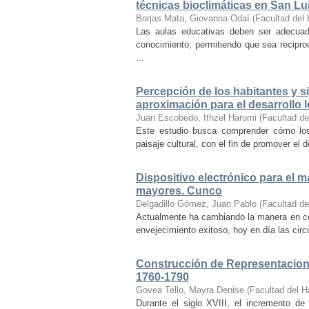
técnicas bioclimáticas en San Lu
Borjas Mata, Giovanna Odaí
(
Facultad del 
Las aulas educativas deben ser adecuada
conocimiento, permitiendo que sea recipr
...
Percepción de los habitantes y sig
aproximación para el desarrollo l
Juan Escobedo, Ithzel Harumi
(
Facultad de
Este estudio busca comprender cómo los 
paisaje cultural, con el fin de promover el 
Dispositivo electrónico para el 
mayores. Cunco
Delgadillo Gómez, Juan Pablo
(
Facultad de
Actualmente ha cambiando la manera en co
envejecimiento exitoso, hoy en día las cir
Construcción de Representacione
1760-1790
Govea Tello, Mayra Denise
(
Facultad del H
Durante el siglo XVIII, el incremento d