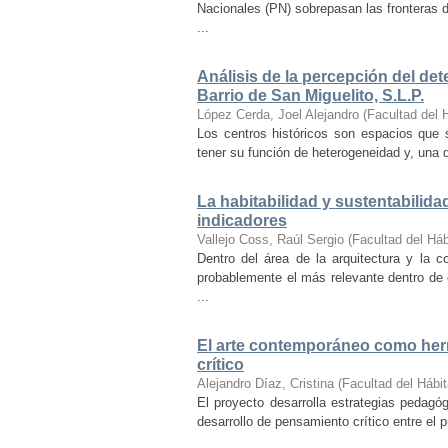
Nacionales (PN) sobrepasan las fronteras d
...
Análisis de la percepción del dete
Barrio de San Miguelito, S.L.P.
López Cerda, Joel Alejandro
(
Facultad del 
Los centros históricos son espacios que s
tener su función de heterogeneidad y, una de
La habitabilidad y sustentabilida
indicadores
Vallejo Coss, Raúl Sergio
(
Facultad del Háb
Dentro del área de la arquitectura y la c
probablemente el más relevante dentro de 
...
El arte contemporáneo como herr
crítico
Alejandro Díaz, Cristina
(
Facultad del Hábit
El proyecto desarrolla estrategias pedag
desarrollo de pensamiento crítico entre el 