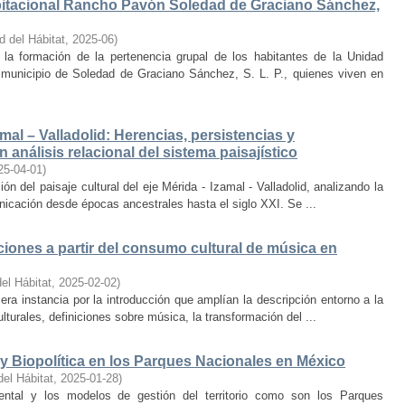
bitacional Rancho Pavón Soledad de Graciano Sánchez,
d del Hábitat
,
2025-06
)
la formación de la pertenencia grupal de los habitantes de la Unidad
municipio de Soledad de Graciano Sánchez, S. L. P., quienes viven en
amal – Valladolid: Herencias, persistencias y
 análisis relacional del sistema paisajístico
25-04-01
)
ón del paisaje cultural del eje Mérida - Izamal - Valladolid, analizando la
unicación desde épocas ancestrales hasta el siglo XXI. Se ...
iones a partir del consumo cultural de música en
el Hábitat
,
2025-02-02
)
era instancia por la introducción que amplían la descripción entorno a la
lturales, definiciones sobre música, la transformación del ...
y Biopolítica en los Parques Nacionales en México
del Hábitat
,
2025-01-28
)
ental y los modelos de gestión del territorio como son los Parques