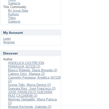
Subjects
This Community
By Issue Date
Authors
Titles
Subjects
My Account
Login
Register
Discover
Author
ANGELICA CASTREJON
PANIAGUA;167229 (2)
Blanco Robledo, Diana Briseida (2)
Cabrero Ortíz, Mariana (2)
Castrejón Paniagua, Angélica;167229
(2)
Govea Tello, Mayra Denise (2)
Guevara Ruiz, José Francisco (2)
JOSE FRANCISCO GUEVARA
RUIZ;CA1240548 (2)
Martínez Delgadillo, María Patricia
(2)
Moguel Anchondo, Gabriela (2)