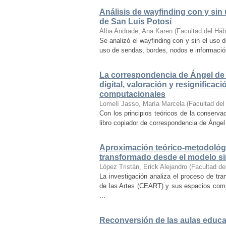
Análisis de wayfinding con y sin 
de San Luis Potosí
Alba Andrade, Ana Karen
(
Facultad del Háb
Se analizó el wayfinding con y sin el uso d
uso de sendas, bordes, nodos e información 
La correspondencia de Ángel de 
digital, valoración y resignifica
computacionales
Lomelí Jasso, María Marcela
(
Facultad del
Con los principios teóricos de la conservac
libro copiador de correspondencia de Ángel 
Aproximación teórico-metodológi
transformado desde el modelo si
López Tristán, Erick Alejandro
(
Facultad de
La investigación analiza el proceso de tra
de las Artes (CEART) y sus espacios comp
...
Reconversión de las aulas educa