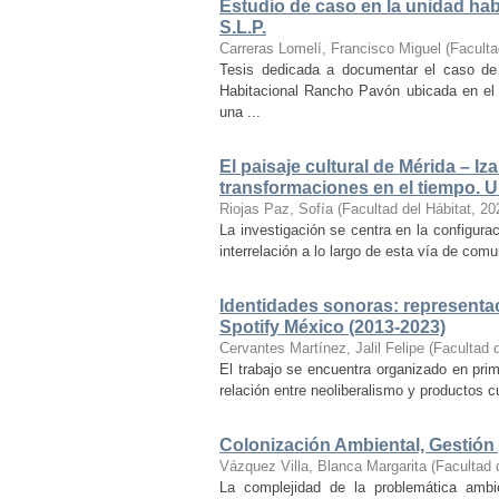
Estudio de caso en la unidad ha
S.L.P.
Carreras Lomelí, Francisco Miguel
(
Faculta
Tesis dedicada a documentar el caso de 
Habitacional Rancho Pavón ubicada en el 
una ...
El paisaje cultural de Mérida – Iz
transformaciones en el tiempo. Un
Riojas Paz, Sofía
(
Facultad del Hábitat
,
20
La investigación se centra en la configuraci
interrelación a lo largo de esta vía de com
Identidades sonoras: representac
Spotify México (2013-2023)
Cervantes Martínez, Jalil Felipe
(
Facultad d
El trabajo se encuentra organizado en prim
relación entre neoliberalismo y productos cu
Colonización Ambiental, Gestión 
Vázquez Villa, Blanca Margarita
(
Facultad 
La complejidad de la problemática ambi