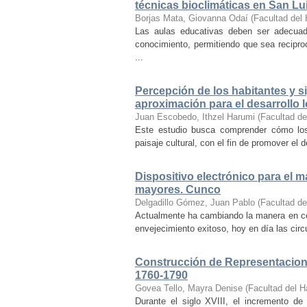
técnicas bioclimáticas en San Lu
Borjas Mata, Giovanna Odaí
(
Facultad del 
Las aulas educativas deben ser adecuada
conocimiento, permitiendo que sea recipr
...
Percepción de los habitantes y sig
aproximación para el desarrollo l
Juan Escobedo, Ithzel Harumi
(
Facultad de
Este estudio busca comprender cómo los 
paisaje cultural, con el fin de promover el 
Dispositivo electrónico para el 
mayores. Cunco
Delgadillo Gómez, Juan Pablo
(
Facultad de
Actualmente ha cambiando la manera en co
envejecimiento exitoso, hoy en día las cir
Construcción de Representacione
1760-1790
Govea Tello, Mayra Denise
(
Facultad del H
Durante el siglo XVIII, el incremento d