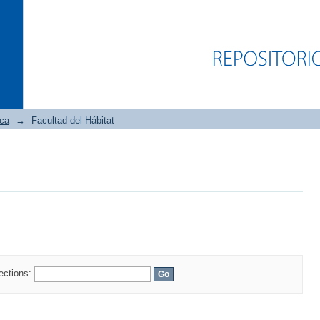
ica
→
Facultad del Hábitat
lections: