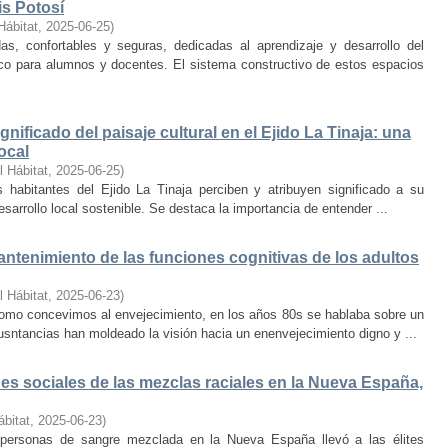
is Potosí
Hábitat
,
2025-06-25
)
s, confortables y seguras, dedicadas al aprendizaje y desarrollo del
oco para alumnos y docentes. El sistema constructivo de estos espacios
nificado del paisaje cultural en el Ejido La Tinaja: una
ocal
l Hábitat
,
2025-06-25
)
habitantes del Ejido La Tinaja perciben y atribuyen significado a su
desarrollo local sostenible. Se destaca la importancia de entender ...
mantenimiento de las funciones cognitivas de los adultos
l Hábitat
,
2025-06-23
)
mo concevimos al envejecimiento, en los años 80s se hablaba sobre un
cusntancias han moldeado la visión hacia un enenvejecimiento digno y ...
s sociales de las mezclas raciales en la Nueva España,
ábitat
,
2025-06-23
)
e personas de sangre mezclada en la Nueva España llevó a las élites