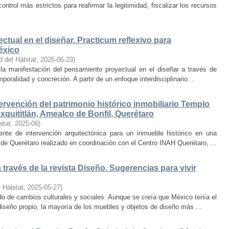
trol más estrictos para reafirmar la legitimidad, fiscalizar los recursos
ctual en el diseñar. Practicum reflexivo para
éxico
d del Hábitat
,
2025-06-23
)
y la manifestación del pensamiento proyectual en el diseñar a través de
oralidad y concreción. A partir de un enfoque interdisciplinario ...
ervención del patrimonio histórico inmobiliario Templo
quititlán, Amealco de Bonfil, Querétaro
itat
,
2025-06
)
iente de intervención arquitectónica para un inmueble histórico en una
de Querétaro realizado en coordinación con el Centro INAH Querétaro, ...
través de la revista Diseño. Sugerencias para vivir
 Hábitat
,
2025-05-27
)
o de cambios culturales y sociales. Aunque se creía que México tenía el
diseño propio, la mayoría de los muebles y objetos de diseño más ...