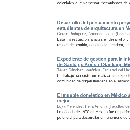
coloniales a implementar mecanismos de con
...
Desarrollo del pensamiento proye
estudiantes de arquitectura en M
Garcia Rodriguez, Armando Josue
(
Faculta
Esta investigación analiza el desarrollo 
rasgos de sentido, conciencia creadora, temp
Expediente de gestión para la int
de Santiago Apóstol Santiago Mex
Téllez Sánchez, Verónica
(
Facultad del Háb
El trabajo consiste en realizar un exped
comunidad de origen indígena en el estado 
El mueble doméstico en México a 
mejor
Loya Meléndez, Perla Antonia
(
Facultad del
La década de 1970 en México fue un períod
potencial para desarrollar un fenómeno de 