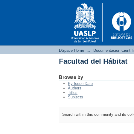
DSpace Home
→
Documentación Científ
Facultad del Hábitat
Facultad del Hábitat
Browse by
By Issue Date
Authors
Titles
Subjects
Search within this community and its col