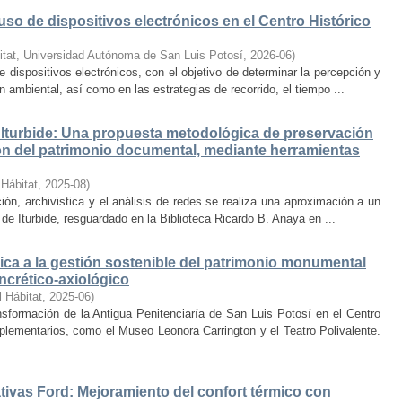
uso de dispositivos electrónicos en el Centro Histórico
itat, Universidad Autónoma de San Luis Potosí
,
2026-06
)
e dispositivos electrónicos, con el objetivo de determinar la percepción y
ambiental, así como en las estrategias de recorrido, el tiempo ...
Iturbide: Una propuesta metodológica de preservación
ción del patrimonio documental, mediante herramientas
 Hábitat
,
2025-08
)
ión, archivistica y el análisis de redes se realiza una aproximación a un
de Iturbide, resguardado en la Biblioteca Ricardo B. Anaya en ...
ca a la gestión sostenible del patrimonio monumental
ncrético-axiológico
l Hábitat
,
2025-06
)
nsformación de la Antigua Penitenciaría de San Luis Potosí en el Centro
lementarios, como el Museo Leonora Carrington y el Teatro Polivalente.
tivas Ford: Mejoramiento del confort térmico con