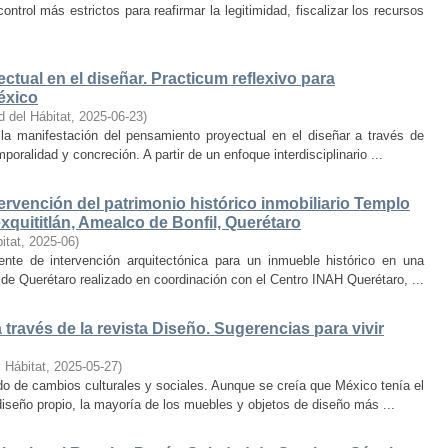
trol más estrictos para reafirmar la legitimidad, fiscalizar los recursos
ctual en el diseñar. Practicum reflexivo para
éxico
d del Hábitat
,
2025-06-23
)
y la manifestación del pensamiento proyectual en el diseñar a través de
oralidad y concreción. A partir de un enfoque interdisciplinario ...
ervención del patrimonio histórico inmobiliario Templo
quititlán, Amealco de Bonfil, Querétaro
itat
,
2025-06
)
iente de intervención arquitectónica para un inmueble histórico en una
de Querétaro realizado en coordinación con el Centro INAH Querétaro, ...
través de la revista Diseño. Sugerencias para vivir
 Hábitat
,
2025-05-27
)
o de cambios culturales y sociales. Aunque se creía que México tenía el
diseño propio, la mayoría de los muebles y objetos de diseño más ...