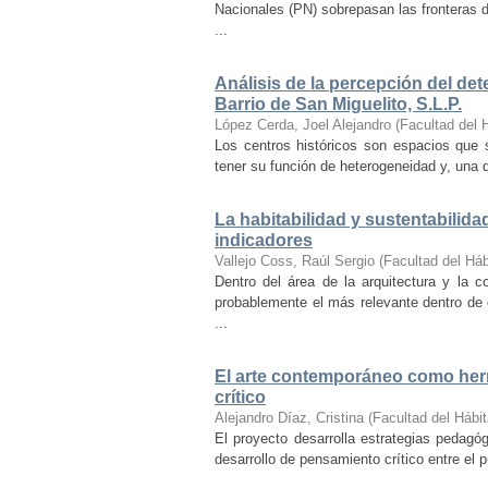
Nacionales (PN) sobrepasan las fronteras d
...
Análisis de la percepción del dete
Barrio de San Miguelito, S.L.P.
López Cerda, Joel Alejandro
(
Facultad del 
Los centros históricos son espacios que s
tener su función de heterogeneidad y, una de
La habitabilidad y sustentabilida
indicadores
Vallejo Coss, Raúl Sergio
(
Facultad del Háb
Dentro del área de la arquitectura y la c
probablemente el más relevante dentro de 
...
El arte contemporáneo como herr
crítico
Alejandro Díaz, Cristina
(
Facultad del Hábit
El proyecto desarrolla estrategias pedag
desarrollo de pensamiento crítico entre el 