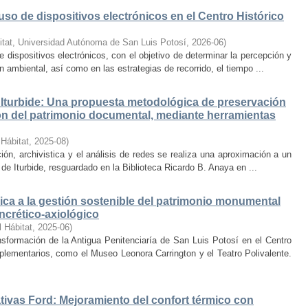
uso de dispositivos electrónicos en el Centro Histórico
itat, Universidad Autónoma de San Luis Potosí
,
2026-06
)
e dispositivos electrónicos, con el objetivo de determinar la percepción y
ambiental, así como en las estrategias de recorrido, el tiempo ...
Iturbide: Una propuesta metodológica de preservación
ción del patrimonio documental, mediante herramientas
 Hábitat
,
2025-08
)
ión, archivistica y el análisis de redes se realiza una aproximación a un
de Iturbide, resguardado en la Biblioteca Ricardo B. Anaya en ...
ca a la gestión sostenible del patrimonio monumental
ncrético-axiológico
l Hábitat
,
2025-06
)
nsformación de la Antigua Penitenciaría de San Luis Potosí en el Centro
lementarios, como el Museo Leonora Carrington y el Teatro Polivalente.
tivas Ford: Mejoramiento del confort térmico con