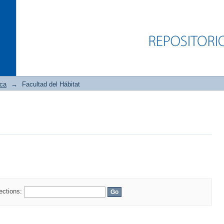
ica
→
Facultad del Hábitat
lections: