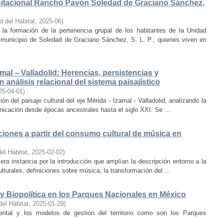
bitacional Rancho Pavón Soledad de Graciano Sánchez,
d del Hábitat
,
2025-06
)
la formación de la pertenencia grupal de los habitantes de la Unidad
municipio de Soledad de Graciano Sánchez, S. L. P., quienes viven en
amal – Valladolid: Herencias, persistencias y
 análisis relacional del sistema paisajístico
25-04-01
)
ón del paisaje cultural del eje Mérida - Izamal - Valladolid, analizando la
unicación desde épocas ancestrales hasta el siglo XXI. Se ...
iones a partir del consumo cultural de música en
el Hábitat
,
2025-02-02
)
era instancia por la introducción que amplían la descripción entorno a la
lturales, definiciones sobre música, la transformación del ...
y Biopolítica en los Parques Nacionales en México
del Hábitat
,
2025-01-28
)
ental y los modelos de gestión del territorio como son los Parques