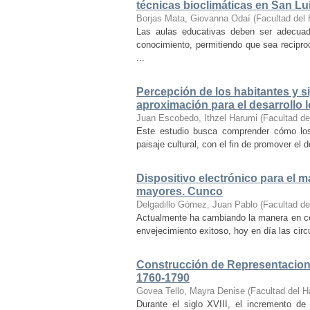
técnicas bioclimáticas en San Lu
Borjas Mata, Giovanna Odaí
(
Facultad del 
Las aulas educativas deben ser adecuada
conocimiento, permitiendo que sea recipr
...
Percepción de los habitantes y sig
aproximación para el desarrollo l
Juan Escobedo, Ithzel Harumi
(
Facultad de
Este estudio busca comprender cómo los 
paisaje cultural, con el fin de promover el 
Dispositivo electrónico para el 
mayores. Cunco
Delgadillo Gómez, Juan Pablo
(
Facultad de
Actualmente ha cambiando la manera en co
envejecimiento exitoso, hoy en día las cir
Construcción de Representacione
1760-1790
Govea Tello, Mayra Denise
(
Facultad del H
Durante el siglo XVIII, el incremento d