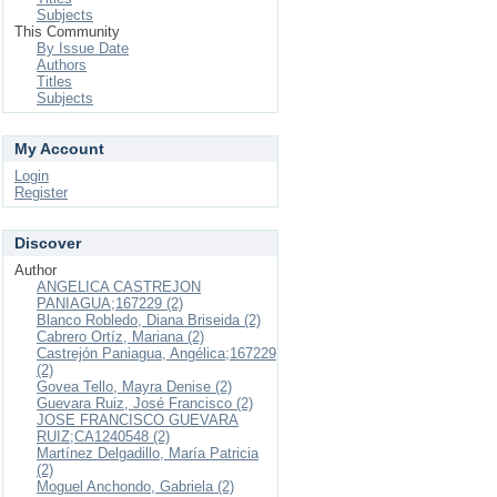
Subjects
This Community
By Issue Date
Authors
Titles
Subjects
My Account
Login
Register
Discover
Author
ANGELICA CASTREJON
PANIAGUA;167229 (2)
Blanco Robledo, Diana Briseida (2)
Cabrero Ortíz, Mariana (2)
Castrejón Paniagua, Angélica;167229
(2)
Govea Tello, Mayra Denise (2)
Guevara Ruiz, José Francisco (2)
JOSE FRANCISCO GUEVARA
RUIZ;CA1240548 (2)
Martínez Delgadillo, María Patricia
(2)
Moguel Anchondo, Gabriela (2)