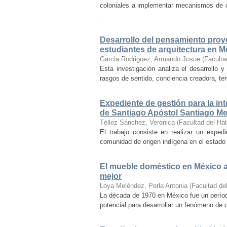
coloniales a implementar mecanismos de con
...
Desarrollo del pensamiento proye
estudiantes de arquitectura en M
Garcia Rodriguez, Armando Josue
(
Faculta
Esta investigación analiza el desarrollo 
rasgos de sentido, conciencia creadora, temp
Expediente de gestión para la int
de Santiago Apóstol Santiago Mex
Téllez Sánchez, Verónica
(
Facultad del Háb
El trabajo consiste en realizar un exped
comunidad de origen indígena en el estado 
El mueble doméstico en México a 
mejor
Loya Meléndez, Perla Antonia
(
Facultad del
La década de 1970 en México fue un períod
potencial para desarrollar un fenómeno de 