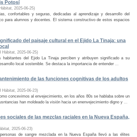
is Potosí
Hábitat
,
2025-06-25
)
s, confortables y seguras, dedicadas al aprendizaje y desarrollo del
oco para alumnos y docentes. El sistema constructivo de estos espacios
nificado del paisaje cultural en el Ejido La Tinaja: una
ocal
l Hábitat
,
2025-06-25
)
habitantes del Ejido La Tinaja perciben y atribuyen significado a su
desarrollo local sostenible. Se destaca la importancia de entender ...
mantenimiento de las funciones cognitivas de los adultos
l Hábitat
,
2025-06-23
)
mo concevimos al envejecimiento, en los años 80s se hablaba sobre un
cusntancias han moldeado la visión hacia un enenvejecimiento digno y ...
s sociales de las mezclas raciales en la Nueva España,
ábitat
,
2025-06-23
)
e personas de sangre mezclada en la Nueva España llevó a las élites