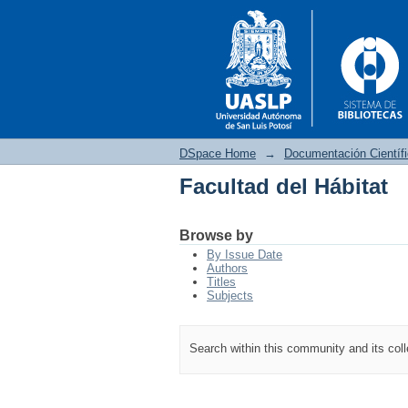
DSpace Home
→
Documentación Científ
Facultad del Hábitat
Facultad del Hábitat
Browse by
By Issue Date
Authors
Titles
Subjects
Search within this community and its col