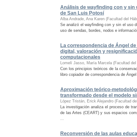
Análisis de wayfinding con y sin 
de San Luis Potosí
Alba Andrade, Ana Karen
(
Facultad del Háb
Se analizó el wayfinding con y sin el uso d
uso de sendas, bordes, nodos e información 
La correspondencia de Ángel de 
digital, valoración y resignifica
computacionales
Lomelí Jasso, María Marcela
(
Facultad del
Con los principios teóricos de la conservac
libro copiador de correspondencia de Ángel 
Aproximación teórico-metodológi
transformado desde el modelo si
López Tristán, Erick Alejandro
(
Facultad de
La investigación analiza el proceso de tra
de las Artes (CEART) y sus espacios comp
...
Reconversión de las aulas educa