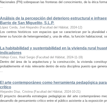
Nacionales (PN) sobrepasan las fronteras del conocimiento, de la ética forma
...
Análisis de la percepción del deterioro estructural e infrae
Barrio de San Miguelito, S.L.P.
López Cerda, Joel Alejandro
(
Facultad del Hábitat
,
2024-12
)
Los centros históricos son espacios que se caracterizan por la pluralidad
tener su función de heterogeneidad y, una de ellas, la función habitacional, se
La habitabilidad y sustentabilidad en la vivienda rural hua
indicadores
Vallejo Coss, Raúl Sergio
(
Facultad del Hábitat
,
2024-11-19
)
Dentro del área de la arquitectura y la construcción, la vivienda constit
probablemente el más relevante dentro de esta disciplina puesto que genera
...
El arte contemporáneo como herramienta pedagógica para 
crítico
Alejandro Díaz, Cristina
(
Facultad del Hábitat
,
2024-10-21
)
El proyecto desarrolla estrategias pedagógicas del arte contemporáneo med
desarrollo de pensamiento crítico entre el público asistente a la exposición p