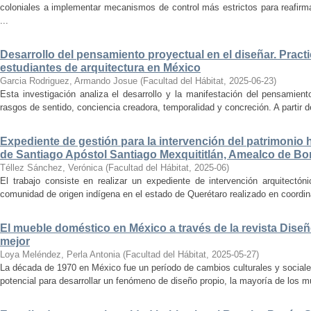
coloniales a implementar mecanismos de control más estrictos para reafirmar 
...
Desarrollo del pensamiento proyectual en el diseñar. Pract
estudiantes de arquitectura en México
Garcia Rodriguez, Armando Josue
(
Facultad del Hábitat
,
2025-06-23
)
Esta investigación analiza el desarrollo y la manifestación del pensamient
rasgos de sentido, conciencia creadora, temporalidad y concreción. A partir de 
Expediente de gestión para la intervención del patrimonio 
de Santiago Apóstol Santiago Mexquititlán, Amealco de Bon
Téllez Sánchez, Verónica
(
Facultad del Hábitat
,
2025-06
)
El trabajo consiste en realizar un expediente de intervención arquitectón
comunidad de origen indígena en el estado de Querétaro realizado en coordin
El mueble doméstico en México a través de la revista Diseñ
mejor
Loya Meléndez, Perla Antonia
(
Facultad del Hábitat
,
2025-05-27
)
La década de 1970 en México fue un período de cambios culturales y sociale
potencial para desarrollar un fenómeno de diseño propio, la mayoría de los m