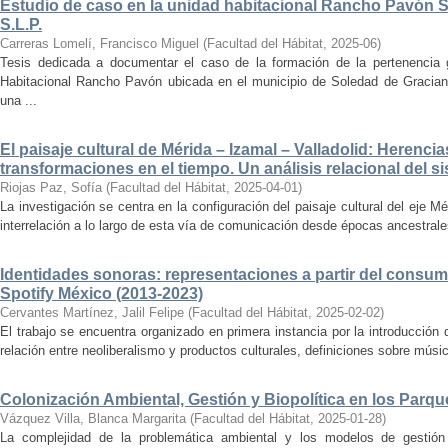
Estudio de caso en la unidad habitacional Rancho Pavón 
S.L.P.
Carreras Lomelí, Francisco Miguel
(
Facultad del Hábitat
,
2025-06
)
Tesis dedicada a documentar el caso de la formación de la pertenencia g
Habitacional Rancho Pavón ubicada en el municipio de Soledad de Gracian
una ...
El paisaje cultural de Mérida – Izamal – Valladolid: Herencia
transformaciones en el tiempo. Un análisis relacional del si
Riojas Paz, Sofía
(
Facultad del Hábitat
,
2025-04-01
)
La investigación se centra en la configuración del paisaje cultural del eje Mé
interrelación a lo largo de esta vía de comunicación desde épocas ancestrales
Identidades sonoras: representaciones a partir del consum
Spotify México (2013-2023)
Cervantes Martínez, Jalil Felipe
(
Facultad del Hábitat
,
2025-02-02
)
El trabajo se encuentra organizado en primera instancia por la introducción 
relación entre neoliberalismo y productos culturales, definiciones sobre música
Colonización Ambiental, Gestión y Biopolítica en los Parq
Vázquez Villa, Blanca Margarita
(
Facultad del Hábitat
,
2025-01-28
)
La complejidad de la problemática ambiental y los modelos de gestión 