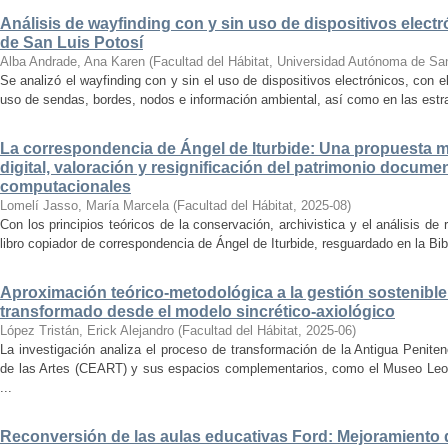
Análisis de wayfinding con y sin uso de dispositivos electr
de San Luis Potosí
Alba Andrade, Ana Karen
(
Facultad del Hábitat, Universidad Autónoma de Sa
Se analizó el wayfinding con y sin el uso de dispositivos electrónicos, con e
uso de sendas, bordes, nodos e información ambiental, así como en las estrat
La correspondencia de Ángel de Iturbide: Una propuesta 
digital, valoración y resignificación del patrimonio docume
computacionales
Lomelí Jasso, María Marcela
(
Facultad del Hábitat
,
2025-08
)
Con los principios teóricos de la conservación, archivistica y el análisis d
libro copiador de correspondencia de Ángel de Iturbide, resguardado en la Bib
Aproximación teórico-metodológica a la gestión sostenibl
transformado desde el modelo sincrético-axiológico
López Tristán, Erick Alejandro
(
Facultad del Hábitat
,
2025-06
)
La investigación analiza el proceso de transformación de la Antigua Penite
de las Artes (CEART) y sus espacios complementarios, como el Museo Leonor
...
Reconversión de las aulas educativas Ford: Mejoramiento d