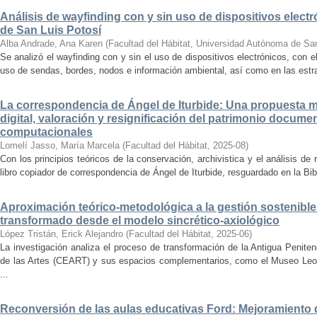
Análisis de wayfinding con y sin uso de dispositivos electr
de San Luis Potosí
Alba Andrade, Ana Karen
(
Facultad del Hábitat, Universidad Autónoma de Sa
Se analizó el wayfinding con y sin el uso de dispositivos electrónicos, con e
uso de sendas, bordes, nodos e información ambiental, así como en las estrat
La correspondencia de Ángel de Iturbide: Una propuesta 
digital, valoración y resignificación del patrimonio docume
computacionales
Lomelí Jasso, María Marcela
(
Facultad del Hábitat
,
2025-08
)
Con los principios teóricos de la conservación, archivistica y el análisis d
libro copiador de correspondencia de Ángel de Iturbide, resguardado en la Bib
Aproximación teórico-metodológica a la gestión sostenibl
transformado desde el modelo sincrético-axiológico
López Tristán, Erick Alejandro
(
Facultad del Hábitat
,
2025-06
)
La investigación analiza el proceso de transformación de la Antigua Penite
de las Artes (CEART) y sus espacios complementarios, como el Museo Leonor
...
Reconversión de las aulas educativas Ford: Mejoramiento d