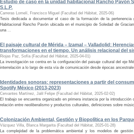
Estudio de caso en la unidad habitacional Rancho Pavón 
S.L.P.
Carreras Lomelí, Francisco Miguel
(
Facultad del Hábitat
,
2025-06
)
Tesis dedicada a documentar el caso de la formación de la pertenencia g
Habitacional Rancho Pavón ubicada en el municipio de Soledad de Gracian
una ...
El paisaje cultural de Mérida – Izamal – Valladolid: Herencia
transformaciones en el tiempo. Un análisis relacional del si
Riojas Paz, Sofía
(
Facultad del Hábitat
,
2025-04-01
)
La investigación se centra en la configuración del paisaje cultural del eje Mé
interrelación a lo largo de esta vía de comunicación desde épocas ancestrales
Identidades sonoras: representaciones a partir del consum
Spotify México (2013-2023)
Cervantes Martínez, Jalil Felipe
(
Facultad del Hábitat
,
2025-02-02
)
El trabajo se encuentra organizado en primera instancia por la introducción 
relación entre neoliberalismo y productos culturales, definiciones sobre música
Colonización Ambiental, Gestión y Biopolítica en los Parq
Vázquez Villa, Blanca Margarita
(
Facultad del Hábitat
,
2025-01-28
)
La complejidad de la problemática ambiental y los modelos de gestión 