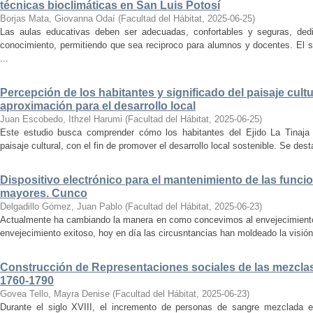
técnicas bioclimáticas en San Luis Potosí
Borjas Mata, Giovanna Odaí
(
Facultad del Hábitat
,
2025-06-25
)
Las aulas educativas deben ser adecuadas, confortables y seguras, dedic
conocimiento, permitiendo que sea reciproco para alumnos y docentes. El s
...
Percepción de los habitantes y significado del paisaje cultu
aproximación para el desarrollo local
Juan Escobedo, Ithzel Harumi
(
Facultad del Hábitat
,
2025-06-25
)
Este estudio busca comprender cómo los habitantes del Ejido La Tinaja p
paisaje cultural, con el fin de promover el desarrollo local sostenible. Se des
Dispositivo electrónico para el mantenimiento de las funci
mayores. Cunco
Delgadillo Gómez, Juan Pablo
(
Facultad del Hábitat
,
2025-06-23
)
Actualmente ha cambiando la manera en como concevimos al envejecimiento
envejecimiento exitoso, hoy en día las circusntancias han moldeado la visión
Construcción de Representaciones sociales de las mezclas
1760-1790
Govea Tello, Mayra Denise
(
Facultad del Hábitat
,
2025-06-23
)
Durante el siglo XVIII, el incremento de personas de sangre mezclada e