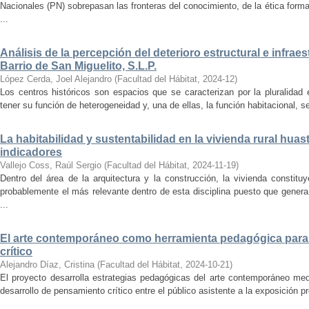
Nacionales (PN) sobrepasan las fronteras del conocimiento, de la ética forma
...
Análisis de la percepción del deterioro estructural e infrae
Barrio de San Miguelito, S.L.P.
López Cerda, Joel Alejandro
(
Facultad del Hábitat
,
2024-12
)
Los centros históricos son espacios que se caracterizan por la pluralidad
tener su función de heterogeneidad y, una de ellas, la función habitacional, se
La habitabilidad y sustentabilidad en la vivienda rural hua
indicadores
Vallejo Coss, Raúl Sergio
(
Facultad del Hábitat
,
2024-11-19
)
Dentro del área de la arquitectura y la construcción, la vivienda constit
probablemente el más relevante dentro de esta disciplina puesto que genera
...
El arte contemporáneo como herramienta pedagógica para 
crítico
Alejandro Díaz, Cristina
(
Facultad del Hábitat
,
2024-10-21
)
El proyecto desarrolla estrategias pedagógicas del arte contemporáneo med
desarrollo de pensamiento crítico entre el público asistente a la exposición p