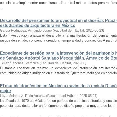
coloniales a implementar mecanismos de control más estrictos para reafirmar 
...
Desarrollo del pensamiento proyectual en el diseñar. Pract
estudiantes de arquitectura en México
Garcia Rodriguez, Armando Josue
(
Facultad del Hábitat
,
2025-06-23
)
Esta investigación analiza el desarrollo y la manifestación del pensamient
rasgos de sentido, conciencia creadora, temporalidad y concreción. A partir de 
Expediente de gestión para la intervención del patrimonio 
de Santiago Apóstol Santiago Mexquititlán, Amealco de Bon
Téllez Sánchez, Verónica
(
Facultad del Hábitat
,
2025-06
)
El trabajo consiste en realizar un expediente de intervención arquitectón
comunidad de origen indígena en el estado de Querétaro realizado en coordin
El mueble doméstico en México a través de la revista Diseñ
mejor
Loya Meléndez, Perla Antonia
(
Facultad del Hábitat
,
2025-05-27
)
La década de 1970 en México fue un período de cambios culturales y sociale
potencial para desarrollar un fenómeno de diseño propio, la mayoría de los m