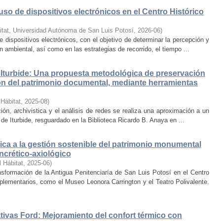
uso de dispositivos electrónicos en el Centro Histórico
itat, Universidad Autónoma de San Luis Potosí
,
2026-06
)
e dispositivos electrónicos, con el objetivo de determinar la percepción y
ambiental, así como en las estrategias de recorrido, el tiempo ...
Iturbide: Una propuesta metodológica de preservación
ción del patrimonio documental, mediante herramientas
 Hábitat
,
2025-08
)
ión, archivistica y el análisis de redes se realiza una aproximación a un
de Iturbide, resguardado en la Biblioteca Ricardo B. Anaya en ...
ca a la gestión sostenible del patrimonio monumental
ncrético-axiológico
l Hábitat
,
2025-06
)
nsformación de la Antigua Penitenciaría de San Luis Potosí en el Centro
lementarios, como el Museo Leonora Carrington y el Teatro Polivalente.
tivas Ford: Mejoramiento del confort térmico con