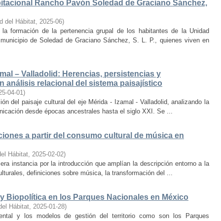
bitacional Rancho Pavón Soledad de Graciano Sánchez,
d del Hábitat
,
2025-06
)
la formación de la pertenencia grupal de los habitantes de la Unidad
municipio de Soledad de Graciano Sánchez, S. L. P., quienes viven en
amal – Valladolid: Herencias, persistencias y
 análisis relacional del sistema paisajístico
25-04-01
)
ón del paisaje cultural del eje Mérida - Izamal - Valladolid, analizando la
unicación desde épocas ancestrales hasta el siglo XXI. Se ...
iones a partir del consumo cultural de música en
el Hábitat
,
2025-02-02
)
era instancia por la introducción que amplían la descripción entorno a la
lturales, definiciones sobre música, la transformación del ...
y Biopolítica en los Parques Nacionales en México
del Hábitat
,
2025-01-28
)
ental y los modelos de gestión del territorio como son los Parques