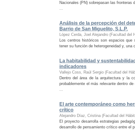
Nacionales (PN) sobrepasan las fronteras d
...
Análisis de la percepción del dete
Barrio de San Miguelito, S.L.P.
López Cerda, Joel Alejandro
(
Facultad del 
Los centros históricos son espacios que s
tener su función de heterogeneidad y, una de
La habitabilidad y sustentabilida
indicadores
Vallejo Coss, Raúl Sergio
(
Facultad del Háb
Dentro del área de la arquitectura y la c
probablemente el más relevante dentro de 
...
El arte contemporáneo como herr
crítico
Alejandro Díaz, Cristina
(
Facultad del Hábit
El proyecto desarrolla estrategias pedag
desarrollo de pensamiento crítico entre el 