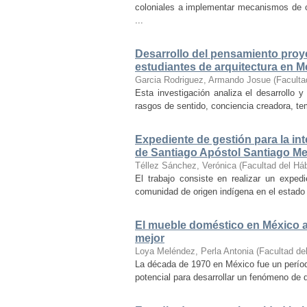
coloniales a implementar mecanismos de con
...
Desarrollo del pensamiento proye
estudiantes de arquitectura en M
Garcia Rodriguez, Armando Josue
(
Faculta
Esta investigación analiza el desarrollo 
rasgos de sentido, conciencia creadora, temp
Expediente de gestión para la int
de Santiago Apóstol Santiago Mex
Téllez Sánchez, Verónica
(
Facultad del Háb
El trabajo consiste en realizar un exped
comunidad de origen indígena en el estado 
El mueble doméstico en México a 
mejor
Loya Meléndez, Perla Antonia
(
Facultad del
La década de 1970 en México fue un períod
potencial para desarrollar un fenómeno de 