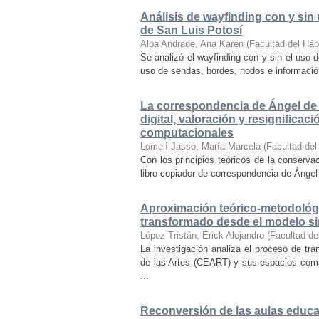
Análisis de wayfinding con y sin 
de San Luis Potosí
Alba Andrade, Ana Karen
(
Facultad del Háb
Se analizó el wayfinding con y sin el uso d
uso de sendas, bordes, nodos e información 
La correspondencia de Ángel de 
digital, valoración y resignifica
computacionales
Lomelí Jasso, María Marcela
(
Facultad del
Con los principios teóricos de la conservac
libro copiador de correspondencia de Ángel 
Aproximación teórico-metodológi
transformado desde el modelo si
López Tristán, Erick Alejandro
(
Facultad de
La investigación analiza el proceso de tra
de las Artes (CEART) y sus espacios comp
...
Reconversión de las aulas educa