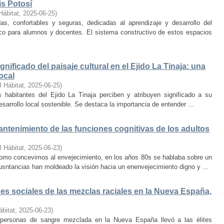
is Potosí
Hábitat
,
2025-06-25
)
s, confortables y seguras, dedicadas al aprendizaje y desarrollo del
oco para alumnos y docentes. El sistema constructivo de estos espacios
nificado del paisaje cultural en el Ejido La Tinaja: una
ocal
l Hábitat
,
2025-06-25
)
habitantes del Ejido La Tinaja perciben y atribuyen significado a su
desarrollo local sostenible. Se destaca la importancia de entender ...
mantenimiento de las funciones cognitivas de los adultos
l Hábitat
,
2025-06-23
)
mo concevimos al envejecimiento, en los años 80s se hablaba sobre un
cusntancias han moldeado la visión hacia un enenvejecimiento digno y ...
s sociales de las mezclas raciales en la Nueva España,
ábitat
,
2025-06-23
)
e personas de sangre mezclada en la Nueva España llevó a las élites