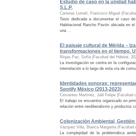
Estudio de caso en la unidad ha
S.L.P.
Carreras Lomelí, Francisco Miguel
(
Faculta
Tesis dedicada a documentar el caso de 
Habitacional Rancho Pavón ubicada en el 
una ...
El paisaje cultural de Mérida – Iz
transformaciones en el tiempo. Un
Riojas Paz, Sofía
(
Facultad del Hábitat
,
20
La investigación se centra en la configuraci
interrelación a lo largo de esta vía de com
Identidades sonoras: representac
Spotify México (2013-2023)
Cervantes Martínez, Jalil Felipe
(
Facultad d
El trabajo se encuentra organizado en prim
relación entre neoliberalismo y productos cu
Colonización Ambiental, Gestión 
Vázquez Villa, Blanca Margarita
(
Facultad 
La complejidad de la problemática ambi