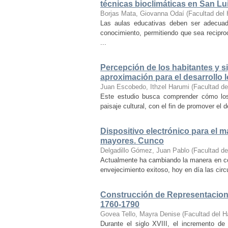
técnicas bioclimáticas en San Lu
Borjas Mata, Giovanna Odaí
(
Facultad del 
Las aulas educativas deben ser adecuada
conocimiento, permitiendo que sea recipr
...
Percepción de los habitantes y sig
aproximación para el desarrollo l
Juan Escobedo, Ithzel Harumi
(
Facultad de
Este estudio busca comprender cómo los 
paisaje cultural, con el fin de promover el 
Dispositivo electrónico para el 
mayores. Cunco
Delgadillo Gómez, Juan Pablo
(
Facultad de
Actualmente ha cambiando la manera en co
envejecimiento exitoso, hoy en día las cir
Construcción de Representacione
1760-1790
Govea Tello, Mayra Denise
(
Facultad del H
Durante el siglo XVIII, el incremento d