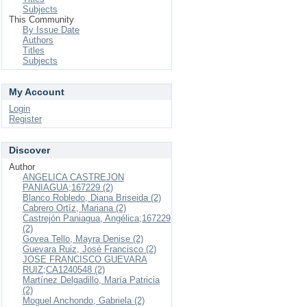
Subjects
This Community
By Issue Date
Authors
Titles
Subjects
My Account
Login
Register
Discover
Author
ANGELICA CASTREJON
PANIAGUA;167229 (2)
Blanco Robledo, Diana Briseida (2)
Cabrero Ortíz, Mariana (2)
Castrejón Paniagua, Angélica;167229
(2)
Govea Tello, Mayra Denise (2)
Guevara Ruiz, José Francisco (2)
JOSE FRANCISCO GUEVARA
RUIZ;CA1240548 (2)
Martínez Delgadillo, María Patricia
(2)
Moguel Anchondo, Gabriela (2)