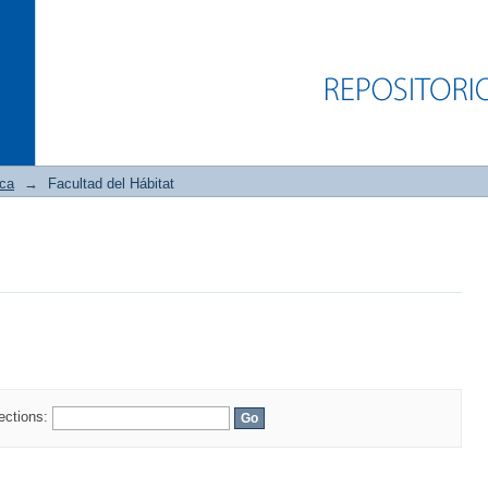
ica
→
Facultad del Hábitat
lections: