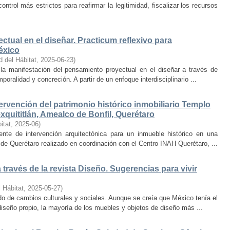
trol más estrictos para reafirmar la legitimidad, fiscalizar los recursos
ctual en el diseñar. Practicum reflexivo para
éxico
d del Hábitat
,
2025-06-23
)
y la manifestación del pensamiento proyectual en el diseñar a través de
oralidad y concreción. A partir de un enfoque interdisciplinario ...
ervención del patrimonio histórico inmobiliario Templo
quititlán, Amealco de Bonfil, Querétaro
itat
,
2025-06
)
iente de intervención arquitectónica para un inmueble histórico en una
de Querétaro realizado en coordinación con el Centro INAH Querétaro, ...
través de la revista Diseño. Sugerencias para vivir
 Hábitat
,
2025-05-27
)
o de cambios culturales y sociales. Aunque se creía que México tenía el
diseño propio, la mayoría de los muebles y objetos de diseño más ...