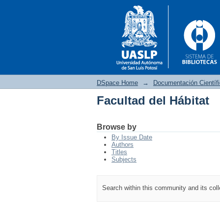
DSpace Home
→
Documentación Científ
Facultad del Hábitat
Facultad del Hábitat
Browse by
By Issue Date
Authors
Titles
Subjects
Search within this community and its col