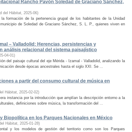
bitacional Rancho Pavón Soledad de Graciano Sánchez,
d del Hábitat
,
2025-06
)
la formación de la pertenencia grupal de los habitantes de la Unidad
municipio de Soledad de Graciano Sánchez, S. L. P., quienes viven en
amal – Valladolid: Herencias, persistencias y
 análisis relacional del sistema paisajístico
25-04-01
)
ón del paisaje cultural del eje Mérida - Izamal - Valladolid, analizando la
unicación desde épocas ancestrales hasta el siglo XXI. Se ...
iones a partir del consumo cultural de música en
el Hábitat
,
2025-02-02
)
era instancia por la introducción que amplían la descripción entorno a la
lturales, definiciones sobre música, la transformación del ...
y Biopolítica en los Parques Nacionales en México
del Hábitat
,
2025-01-28
)
ental y los modelos de gestión del territorio como son los Parques