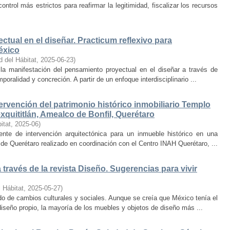
trol más estrictos para reafirmar la legitimidad, fiscalizar los recursos
ctual en el diseñar. Practicum reflexivo para
éxico
d del Hábitat
,
2025-06-23
)
y la manifestación del pensamiento proyectual en el diseñar a través de
oralidad y concreción. A partir de un enfoque interdisciplinario ...
ervención del patrimonio histórico inmobiliario Templo
quititlán, Amealco de Bonfil, Querétaro
itat
,
2025-06
)
iente de intervención arquitectónica para un inmueble histórico en una
de Querétaro realizado en coordinación con el Centro INAH Querétaro, ...
través de la revista Diseño. Sugerencias para vivir
 Hábitat
,
2025-05-27
)
o de cambios culturales y sociales. Aunque se creía que México tenía el
diseño propio, la mayoría de los muebles y objetos de diseño más ...