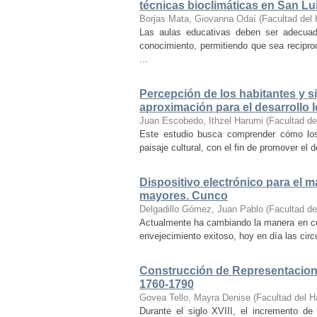
técnicas bioclimáticas en San Lu
Borjas Mata, Giovanna Odaí
(
Facultad del 
Las aulas educativas deben ser adecuada
conocimiento, permitiendo que sea recipr
...
Percepción de los habitantes y sig
aproximación para el desarrollo l
Juan Escobedo, Ithzel Harumi
(
Facultad de
Este estudio busca comprender cómo los 
paisaje cultural, con el fin de promover el 
Dispositivo electrónico para el 
mayores. Cunco
Delgadillo Gómez, Juan Pablo
(
Facultad de
Actualmente ha cambiando la manera en co
envejecimiento exitoso, hoy en día las cir
Construcción de Representacione
1760-1790
Govea Tello, Mayra Denise
(
Facultad del H
Durante el siglo XVIII, el incremento d