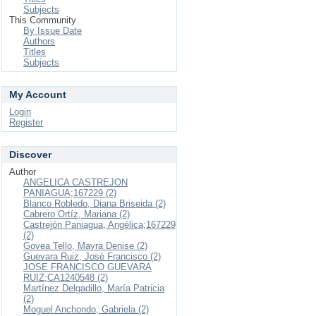
Subjects
This Community
By Issue Date
Authors
Titles
Subjects
My Account
Login
Register
Discover
Author
ANGELICA CASTREJON
PANIAGUA;167229 (2)
Blanco Robledo, Diana Briseida (2)
Cabrero Ortíz, Mariana (2)
Castrejón Paniagua, Angélica;167229
(2)
Govea Tello, Mayra Denise (2)
Guevara Ruiz, José Francisco (2)
JOSE FRANCISCO GUEVARA
RUIZ;CA1240548 (2)
Martínez Delgadillo, María Patricia
(2)
Moguel Anchondo, Gabriela (2)