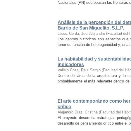
Nacionales (PN) sobrepasan las fronteras d
...
Análisis de la percepción del dete
Barrio de San Miguelito, S.L.P.
López Cerda, Joel Alejandro
(
Facultad del 
Los centros históricos son espacios que s
tener su función de heterogeneidad y, una de
La habitabilidad y sustentabilida
indicadores
Vallejo Coss, Raúl Sergio
(
Facultad del Háb
Dentro del área de la arquitectura y la c
probablemente el más relevante dentro de 
...
El arte contemporáneo como herr
crítico
Alejandro Díaz, Cristina
(
Facultad del Hábit
El proyecto desarrolla estrategias pedag
desarrollo de pensamiento crítico entre el 