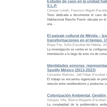
Estudio de caso en la unidad ha
S.L.P.
Carreras Lomelí, Francisco Miguel
(
Faculta
Tesis dedicada a documentar el caso de 
Habitacional Rancho Pavón ubicada en el 
una ...
El paisaje cultural de Mérida – Iz
transformaciones en el tiempo. Un
Riojas Paz, Sofía
(
Facultad del Hábitat
,
20
La investigación se centra en la configuraci
interrelación a lo largo de esta vía de com
Identidades sonoras: representac
Spotify México (2013-2023)
Cervantes Martínez, Jalil Felipe
(
Facultad d
El trabajo se encuentra organizado en prim
relación entre neoliberalismo y productos cu
Colonización Ambiental, Gestión 
Vázquez Villa, Blanca Margarita
(
Facultad 
La complejidad de la problemática ambi