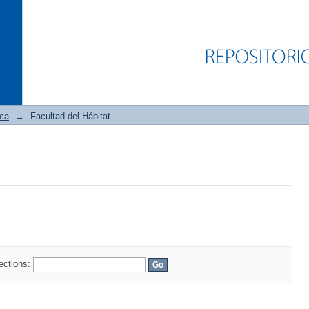
ica
→
Facultad del Hábitat
lections: