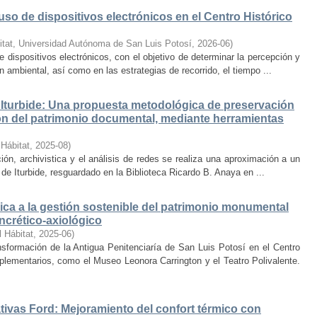
uso de dispositivos electrónicos en el Centro Histórico
itat, Universidad Autónoma de San Luis Potosí
,
2026-06
)
e dispositivos electrónicos, con el objetivo de determinar la percepción y
ambiental, así como en las estrategias de recorrido, el tiempo ...
Iturbide: Una propuesta metodológica de preservación
ción del patrimonio documental, mediante herramientas
 Hábitat
,
2025-08
)
ión, archivistica y el análisis de redes se realiza una aproximación a un
de Iturbide, resguardado en la Biblioteca Ricardo B. Anaya en ...
ca a la gestión sostenible del patrimonio monumental
ncrético-axiológico
l Hábitat
,
2025-06
)
nsformación de la Antigua Penitenciaría de San Luis Potosí en el Centro
lementarios, como el Museo Leonora Carrington y el Teatro Polivalente.
tivas Ford: Mejoramiento del confort térmico con