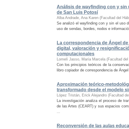
Análisis de wayfinding con y sin 
de San Luis Potosí
Alba Andrade, Ana Karen
(
Facultad del Háb
Se analizó el wayfinding con y sin el uso d
uso de sendas, bordes, nodos e información 
La correspondencia de Ángel de 
digital, valoración y resignifica
computacionales
Lomelí Jasso, María Marcela
(
Facultad del
Con los principios teóricos de la conservac
libro copiador de correspondencia de Ángel 
Aproximación teórico-metodológi
transformado desde el modelo si
López Tristán, Erick Alejandro
(
Facultad de
La investigación analiza el proceso de tra
de las Artes (CEART) y sus espacios comp
...
Reconversión de las aulas educa