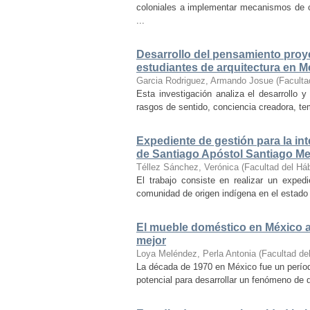
coloniales a implementar mecanismos de con
...
Desarrollo del pensamiento proye
estudiantes de arquitectura en M
Garcia Rodriguez, Armando Josue
(
Faculta
Esta investigación analiza el desarrollo 
rasgos de sentido, conciencia creadora, temp
Expediente de gestión para la int
de Santiago Apóstol Santiago Mex
Téllez Sánchez, Verónica
(
Facultad del Háb
El trabajo consiste en realizar un exped
comunidad de origen indígena en el estado 
El mueble doméstico en México a 
mejor
Loya Meléndez, Perla Antonia
(
Facultad del
La década de 1970 en México fue un períod
potencial para desarrollar un fenómeno de 