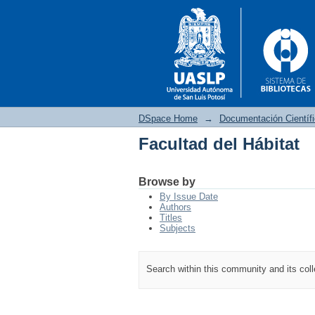
DSpace Home
→
Documentación Científ
Facultad del Hábitat
Facultad del Hábitat
Browse by
By Issue Date
Authors
Titles
Subjects
Search within this community and its col