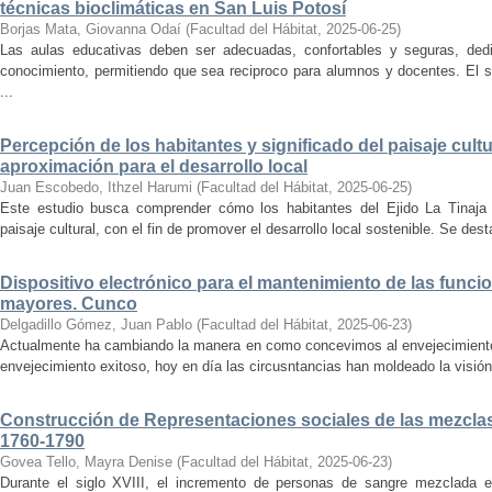
técnicas bioclimáticas en San Luis Potosí
Borjas Mata, Giovanna Odaí
(
Facultad del Hábitat
,
2025-06-25
)
Las aulas educativas deben ser adecuadas, confortables y seguras, dedic
conocimiento, permitiendo que sea reciproco para alumnos y docentes. El s
...
Percepción de los habitantes y significado del paisaje cultu
aproximación para el desarrollo local
Juan Escobedo, Ithzel Harumi
(
Facultad del Hábitat
,
2025-06-25
)
Este estudio busca comprender cómo los habitantes del Ejido La Tinaja p
paisaje cultural, con el fin de promover el desarrollo local sostenible. Se des
Dispositivo electrónico para el mantenimiento de las funci
mayores. Cunco
Delgadillo Gómez, Juan Pablo
(
Facultad del Hábitat
,
2025-06-23
)
Actualmente ha cambiando la manera en como concevimos al envejecimiento
envejecimiento exitoso, hoy en día las circusntancias han moldeado la visión
Construcción de Representaciones sociales de las mezclas
1760-1790
Govea Tello, Mayra Denise
(
Facultad del Hábitat
,
2025-06-23
)
Durante el siglo XVIII, el incremento de personas de sangre mezclada e