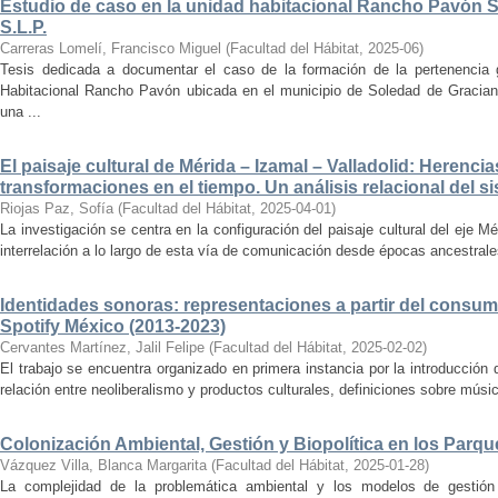
Estudio de caso en la unidad habitacional Rancho Pavón 
S.L.P.
Carreras Lomelí, Francisco Miguel
(
Facultad del Hábitat
,
2025-06
)
Tesis dedicada a documentar el caso de la formación de la pertenencia g
Habitacional Rancho Pavón ubicada en el municipio de Soledad de Gracian
una ...
El paisaje cultural de Mérida – Izamal – Valladolid: Herencia
transformaciones en el tiempo. Un análisis relacional del si
Riojas Paz, Sofía
(
Facultad del Hábitat
,
2025-04-01
)
La investigación se centra en la configuración del paisaje cultural del eje Mé
interrelación a lo largo de esta vía de comunicación desde épocas ancestrales
Identidades sonoras: representaciones a partir del consum
Spotify México (2013-2023)
Cervantes Martínez, Jalil Felipe
(
Facultad del Hábitat
,
2025-02-02
)
El trabajo se encuentra organizado en primera instancia por la introducción 
relación entre neoliberalismo y productos culturales, definiciones sobre música
Colonización Ambiental, Gestión y Biopolítica en los Parq
Vázquez Villa, Blanca Margarita
(
Facultad del Hábitat
,
2025-01-28
)
La complejidad de la problemática ambiental y los modelos de gestión 