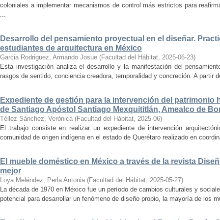
coloniales a implementar mecanismos de control más estrictos para reafirmar 
...
Desarrollo del pensamiento proyectual en el diseñar. Pract
estudiantes de arquitectura en México
Garcia Rodriguez, Armando Josue
(
Facultad del Hábitat
,
2025-06-23
)
Esta investigación analiza el desarrollo y la manifestación del pensamient
rasgos de sentido, conciencia creadora, temporalidad y concreción. A partir de 
Expediente de gestión para la intervención del patrimonio 
de Santiago Apóstol Santiago Mexquititlán, Amealco de Bon
Téllez Sánchez, Verónica
(
Facultad del Hábitat
,
2025-06
)
El trabajo consiste en realizar un expediente de intervención arquitectón
comunidad de origen indígena en el estado de Querétaro realizado en coordin
El mueble doméstico en México a través de la revista Diseñ
mejor
Loya Meléndez, Perla Antonia
(
Facultad del Hábitat
,
2025-05-27
)
La década de 1970 en México fue un período de cambios culturales y sociale
potencial para desarrollar un fenómeno de diseño propio, la mayoría de los m