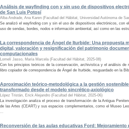
Análisis de wayfinding con y sin uso de dispositivos electr
de San Luis Potosí
Alba Andrade, Ana Karen
(
Facultad del Hábitat, Universidad Autónoma de Sa
Se analizó el wayfinding con y sin el uso de dispositivos electrónicos, con e
uso de sendas, bordes, nodos e información ambiental, así como en las estrat
La correspondencia de Ángel de Iturbide: Una propuesta 
digital, valoración y resignificación del patrimonio docume
computacionales
Lomelí Jasso, María Marcela
(
Facultad del Hábitat
,
2025-08
)
Con los principios teóricos de la conservación, archivistica y el análisis d
libro copiador de correspondencia de Ángel de Iturbide, resguardado en la Bib
Aproximación teórico-metodológica a la gestión sostenibl
transformado desde el modelo sincrético-axiológico
López Tristán, Erick Alejandro
(
Facultad del Hábitat
,
2025-06
)
La investigación analiza el proceso de transformación de la Antigua Penite
de las Artes (CEART) y sus espacios complementarios, como el Museo Leonor
...
Reconversión de las aulas educativas Ford: Mejoramiento d