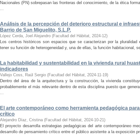
Nacionales (PN) sobrepasan las fronteras del conocimiento, de la ética forma
...
Análisis de la percepción del deterioro estructural e infrae
Barrio de San Miguelito, S.L.P.
López Cerda, Joel Alejandro
(
Facultad del Hábitat
,
2024-12
)
Los centros históricos son espacios que se caracterizan por la pluralidad
tener su función de heterogeneidad y, una de ellas, la función habitacional, se
La habitabilidad y sustentabilidad en la vivienda rural hua
indicadores
Vallejo Coss, Raúl Sergio
(
Facultad del Hábitat
,
2024-11-19
)
Dentro del área de la arquitectura y la construcción, la vivienda constit
probablemente el más relevante dentro de esta disciplina puesto que genera
...
El arte contemporáneo como herramienta pedagógica para 
crítico
Alejandro Díaz, Cristina
(
Facultad del Hábitat
,
2024-10-21
)
El proyecto desarrolla estrategias pedagógicas del arte contemporáneo med
desarrollo de pensamiento crítico entre el público asistente a la exposición p