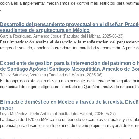
coloniales a implementar mecanismos de control más estrictos para reafirmar 
...
Desarrollo del pensamiento proyectual en el diseñar. Pract
estudiantes de arquitectura en México
Garcia Rodriguez, Armando Josue
(
Facultad del Hábitat
,
2025-06-23
)
Esta investigación analiza el desarrollo y la manifestación del pensamient
rasgos de sentido, conciencia creadora, temporalidad y concreción. A partir de 
Expediente de gestión para la intervención del patrimonio 
de Santiago Apóstol Santiago Mexquititlán, Amealco de Bon
Téllez Sánchez, Verónica
(
Facultad del Hábitat
,
2025-06
)
El trabajo consiste en realizar un expediente de intervención arquitectón
comunidad de origen indígena en el estado de Querétaro realizado en coordin
El mueble doméstico en México a través de la revista Diseñ
mejor
Loya Meléndez, Perla Antonia
(
Facultad del Hábitat
,
2025-05-27
)
La década de 1970 en México fue un período de cambios culturales y sociale
potencial para desarrollar un fenómeno de diseño propio, la mayoría de los m