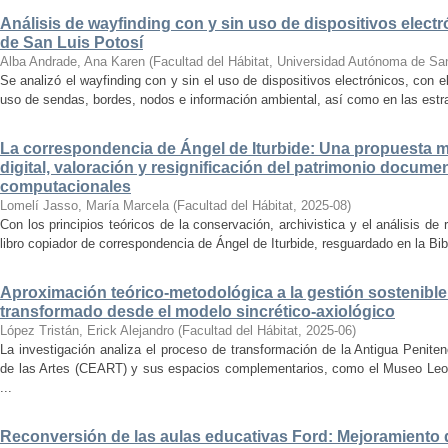
Análisis de wayfinding con y sin uso de dispositivos electr
de San Luis Potosí
Alba Andrade, Ana Karen
(
Facultad del Hábitat, Universidad Autónoma de Sa
Se analizó el wayfinding con y sin el uso de dispositivos electrónicos, con e
uso de sendas, bordes, nodos e información ambiental, así como en las estrat
La correspondencia de Ángel de Iturbide: Una propuesta 
digital, valoración y resignificación del patrimonio docume
computacionales
Lomelí Jasso, María Marcela
(
Facultad del Hábitat
,
2025-08
)
Con los principios teóricos de la conservación, archivistica y el análisis d
libro copiador de correspondencia de Ángel de Iturbide, resguardado en la Bib
Aproximación teórico-metodológica a la gestión sostenibl
transformado desde el modelo sincrético-axiológico
López Tristán, Erick Alejandro
(
Facultad del Hábitat
,
2025-06
)
La investigación analiza el proceso de transformación de la Antigua Penite
de las Artes (CEART) y sus espacios complementarios, como el Museo Leonor
...
Reconversión de las aulas educativas Ford: Mejoramiento d