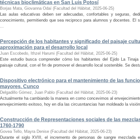
técnicas bioclimáticas en San Luis Potosí
Borjas Mata, Giovanna Odaí
(
Facultad del Hábitat
,
2025-06-25
)
Las aulas educativas deben ser adecuadas, confortables y seguras, dedic
conocimiento, permitiendo que sea reciproco para alumnos y docentes. El s
...
Percepción de los habitantes y significado del paisaje cultu
aproximación para el desarrollo local
Juan Escobedo, Ithzel Harumi
(
Facultad del Hábitat
,
2025-06-25
)
Este estudio busca comprender cómo los habitantes del Ejido La Tinaja p
paisaje cultural, con el fin de promover el desarrollo local sostenible. Se des
Dispositivo electrónico para el mantenimiento de las funci
mayores. Cunco
Delgadillo Gómez, Juan Pablo
(
Facultad del Hábitat
,
2025-06-23
)
Actualmente ha cambiando la manera en como concevimos al envejecimiento
envejecimiento exitoso, hoy en día las circusntancias han moldeado la visión
Construcción de Representaciones sociales de las mezclas
1760-1790
Govea Tello, Mayra Denise
(
Facultad del Hábitat
,
2025-06-23
)
Durante el siglo XVIII, el incremento de personas de sangre mezclada e