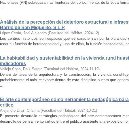
Nacionales (PN) sobrepasan las fronteras del conocimiento, de la ética forma
...
Análisis de la percepción del deterioro estructural e infrae
Barrio de San Miguelito, S.L.P.
López Cerda, Joel Alejandro
(
Facultad del Hábitat
,
2024-12
)
Los centros históricos son espacios que se caracterizan por la pluralidad
tener su función de heterogeneidad y, una de ellas, la función habitacional, se
La habitabilidad y sustentabilidad en la vivienda rural hua
indicadores
Vallejo Coss, Raúl Sergio
(
Facultad del Hábitat
,
2024-11-19
)
Dentro del área de la arquitectura y la construcción, la vivienda constit
probablemente el más relevante dentro de esta disciplina puesto que genera
...
El arte contemporáneo como herramienta pedagógica para 
crítico
Alejandro Díaz, Cristina
(
Facultad del Hábitat
,
2024-10-21
)
El proyecto desarrolla estrategias pedagógicas del arte contemporáneo med
desarrollo de pensamiento crítico entre el público asistente a la exposición p