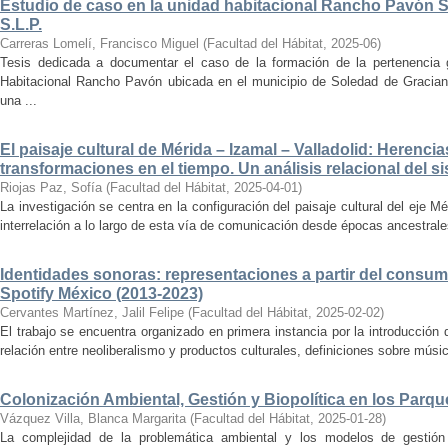
Estudio de caso en la unidad habitacional Rancho Pavón 
S.L.P.
Carreras Lomelí, Francisco Miguel
(
Facultad del Hábitat
,
2025-06
)
Tesis dedicada a documentar el caso de la formación de la pertenencia g
Habitacional Rancho Pavón ubicada en el municipio de Soledad de Gracian
una ...
El paisaje cultural de Mérida – Izamal – Valladolid: Herencia
transformaciones en el tiempo. Un análisis relacional del si
Riojas Paz, Sofía
(
Facultad del Hábitat
,
2025-04-01
)
La investigación se centra en la configuración del paisaje cultural del eje Mé
interrelación a lo largo de esta vía de comunicación desde épocas ancestrales
Identidades sonoras: representaciones a partir del consum
Spotify México (2013-2023)
Cervantes Martínez, Jalil Felipe
(
Facultad del Hábitat
,
2025-02-02
)
El trabajo se encuentra organizado en primera instancia por la introducción 
relación entre neoliberalismo y productos culturales, definiciones sobre música
Colonización Ambiental, Gestión y Biopolítica en los Parq
Vázquez Villa, Blanca Margarita
(
Facultad del Hábitat
,
2025-01-28
)
La complejidad de la problemática ambiental y los modelos de gestión 