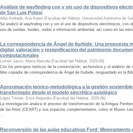
Análisis de wayfinding con y sin uso de dispositivos electr
de San Luis Potosí
Alba Andrade, Ana Karen
(
Facultad del Hábitat, Universidad Autónoma de Sa
Se analizó el wayfinding con y sin el uso de dispositivos electrónicos, con e
uso de sendas, bordes, nodos e información ambiental, así como en las estrat
La correspondencia de Ángel de Iturbide: Una propuesta 
digital, valoración y resignificación del patrimonio docume
computacionales
Lomelí Jasso, María Marcela
(
Facultad del Hábitat
,
2025-08
)
Con los principios teóricos de la conservación, archivistica y el análisis d
libro copiador de correspondencia de Ángel de Iturbide, resguardado en la Bib
Aproximación teórico-metodológica a la gestión sostenibl
transformado desde el modelo sincrético-axiológico
López Tristán, Erick Alejandro
(
Facultad del Hábitat
,
2025-06
)
La investigación analiza el proceso de transformación de la Antigua Penite
de las Artes (CEART) y sus espacios complementarios, como el Museo Leonor
...
Reconversión de las aulas educativas Ford: Mejoramiento d