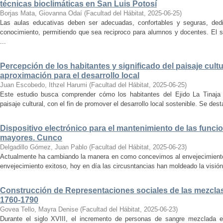
técnicas bioclimáticas en San Luis Potosí
Borjas Mata, Giovanna Odaí
(
Facultad del Hábitat
,
2025-06-25
)
Las aulas educativas deben ser adecuadas, confortables y seguras, dedic
conocimiento, permitiendo que sea reciproco para alumnos y docentes. El s
...
Percepción de los habitantes y significado del paisaje cultu
aproximación para el desarrollo local
Juan Escobedo, Ithzel Harumi
(
Facultad del Hábitat
,
2025-06-25
)
Este estudio busca comprender cómo los habitantes del Ejido La Tinaja p
paisaje cultural, con el fin de promover el desarrollo local sostenible. Se des
Dispositivo electrónico para el mantenimiento de las funci
mayores. Cunco
Delgadillo Gómez, Juan Pablo
(
Facultad del Hábitat
,
2025-06-23
)
Actualmente ha cambiando la manera en como concevimos al envejecimiento
envejecimiento exitoso, hoy en día las circusntancias han moldeado la visión
Construcción de Representaciones sociales de las mezclas
1760-1790
Govea Tello, Mayra Denise
(
Facultad del Hábitat
,
2025-06-23
)
Durante el siglo XVIII, el incremento de personas de sangre mezclada e