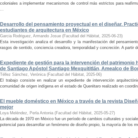
coloniales a implementar mecanismos de control más estrictos para reafirmar 
...
Desarrollo del pensamiento proyectual en el diseñar. Pract
estudiantes de arquitectura en México
Garcia Rodriguez, Armando Josue
(
Facultad del Hábitat
,
2025-06-23
)
Esta investigación analiza el desarrollo y la manifestación del pensamient
rasgos de sentido, conciencia creadora, temporalidad y concreción. A partir de 
Expediente de gestión para la intervención del patrimonio 
de Santiago Apóstol Santiago Mexquititlán, Amealco de Bon
Téllez Sánchez, Verónica
(
Facultad del Hábitat
,
2025-06
)
El trabajo consiste en realizar un expediente de intervención arquitectón
comunidad de origen indígena en el estado de Querétaro realizado en coordin
El mueble doméstico en México a través de la revista Diseñ
mejor
Loya Meléndez, Perla Antonia
(
Facultad del Hábitat
,
2025-05-27
)
La década de 1970 en México fue un período de cambios culturales y sociale
potencial para desarrollar un fenómeno de diseño propio, la mayoría de los m