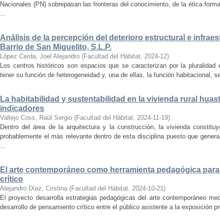
Nacionales (PN) sobrepasan las fronteras del conocimiento, de la ética forma
...
Análisis de la percepción del deterioro estructural e infrae
Barrio de San Miguelito, S.L.P.
López Cerda, Joel Alejandro
(
Facultad del Hábitat
,
2024-12
)
Los centros históricos son espacios que se caracterizan por la pluralidad
tener su función de heterogeneidad y, una de ellas, la función habitacional, se
La habitabilidad y sustentabilidad en la vivienda rural hua
indicadores
Vallejo Coss, Raúl Sergio
(
Facultad del Hábitat
,
2024-11-19
)
Dentro del área de la arquitectura y la construcción, la vivienda constit
probablemente el más relevante dentro de esta disciplina puesto que genera
...
El arte contemporáneo como herramienta pedagógica para 
crítico
Alejandro Díaz, Cristina
(
Facultad del Hábitat
,
2024-10-21
)
El proyecto desarrolla estrategias pedagógicas del arte contemporáneo med
desarrollo de pensamiento crítico entre el público asistente a la exposición p