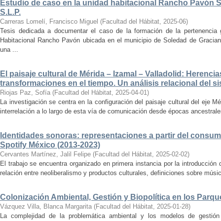
Estudio de caso en la unidad habitacional Rancho Pavón 
S.L.P.
Carreras Lomelí, Francisco Miguel
(
Facultad del Hábitat
,
2025-06
)
Tesis dedicada a documentar el caso de la formación de la pertenencia g
Habitacional Rancho Pavón ubicada en el municipio de Soledad de Gracian
una ...
El paisaje cultural de Mérida – Izamal – Valladolid: Herencia
transformaciones en el tiempo. Un análisis relacional del si
Riojas Paz, Sofía
(
Facultad del Hábitat
,
2025-04-01
)
La investigación se centra en la configuración del paisaje cultural del eje Mé
interrelación a lo largo de esta vía de comunicación desde épocas ancestrales
Identidades sonoras: representaciones a partir del consum
Spotify México (2013-2023)
Cervantes Martínez, Jalil Felipe
(
Facultad del Hábitat
,
2025-02-02
)
El trabajo se encuentra organizado en primera instancia por la introducción 
relación entre neoliberalismo y productos culturales, definiciones sobre música
Colonización Ambiental, Gestión y Biopolítica en los Parq
Vázquez Villa, Blanca Margarita
(
Facultad del Hábitat
,
2025-01-28
)
La complejidad de la problemática ambiental y los modelos de gestión 