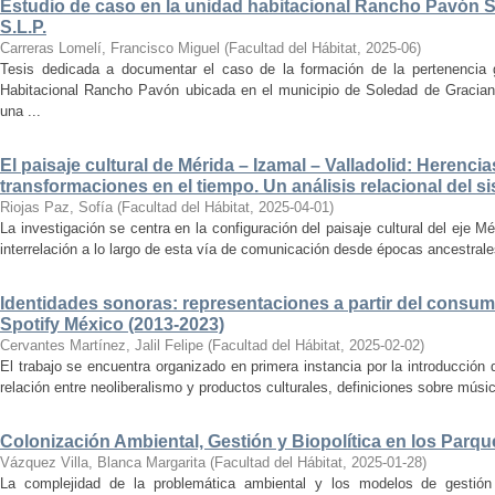
Estudio de caso en la unidad habitacional Rancho Pavón 
S.L.P.
Carreras Lomelí, Francisco Miguel
(
Facultad del Hábitat
,
2025-06
)
Tesis dedicada a documentar el caso de la formación de la pertenencia g
Habitacional Rancho Pavón ubicada en el municipio de Soledad de Gracian
una ...
El paisaje cultural de Mérida – Izamal – Valladolid: Herencia
transformaciones en el tiempo. Un análisis relacional del si
Riojas Paz, Sofía
(
Facultad del Hábitat
,
2025-04-01
)
La investigación se centra en la configuración del paisaje cultural del eje Mé
interrelación a lo largo de esta vía de comunicación desde épocas ancestrales
Identidades sonoras: representaciones a partir del consum
Spotify México (2013-2023)
Cervantes Martínez, Jalil Felipe
(
Facultad del Hábitat
,
2025-02-02
)
El trabajo se encuentra organizado en primera instancia por la introducción 
relación entre neoliberalismo y productos culturales, definiciones sobre música
Colonización Ambiental, Gestión y Biopolítica en los Parq
Vázquez Villa, Blanca Margarita
(
Facultad del Hábitat
,
2025-01-28
)
La complejidad de la problemática ambiental y los modelos de gestión 