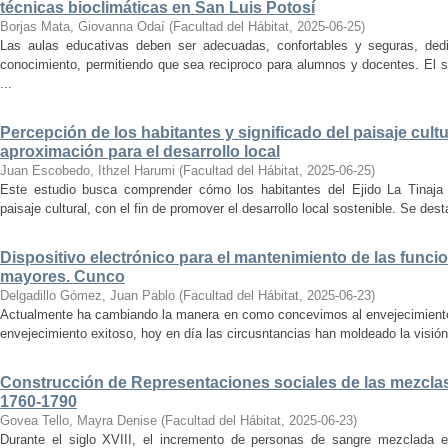
técnicas bioclimáticas en San Luis Potosí
Borjas Mata, Giovanna Odaí
(
Facultad del Hábitat
,
2025-06-25
)
Las aulas educativas deben ser adecuadas, confortables y seguras, dedic
conocimiento, permitiendo que sea reciproco para alumnos y docentes. El s
...
Percepción de los habitantes y significado del paisaje cultu
aproximación para el desarrollo local
Juan Escobedo, Ithzel Harumi
(
Facultad del Hábitat
,
2025-06-25
)
Este estudio busca comprender cómo los habitantes del Ejido La Tinaja p
paisaje cultural, con el fin de promover el desarrollo local sostenible. Se des
Dispositivo electrónico para el mantenimiento de las funci
mayores. Cunco
Delgadillo Gómez, Juan Pablo
(
Facultad del Hábitat
,
2025-06-23
)
Actualmente ha cambiando la manera en como concevimos al envejecimiento
envejecimiento exitoso, hoy en día las circusntancias han moldeado la visión
Construcción de Representaciones sociales de las mezclas
1760-1790
Govea Tello, Mayra Denise
(
Facultad del Hábitat
,
2025-06-23
)
Durante el siglo XVIII, el incremento de personas de sangre mezclada e