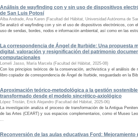
Análisis de wayfinding con y sin uso de dispositivos electr
de San Luis Potosí
Alba Andrade, Ana Karen
(
Facultad del Hábitat, Universidad Autónoma de Sa
Se analizó el wayfinding con y sin el uso de dispositivos electrónicos, con e
uso de sendas, bordes, nodos e información ambiental, así como en las estrat
La correspondencia de Ángel de Iturbide: Una propuesta 
digital, valoración y resignificación del patrimonio docume
computacionales
Lomelí Jasso, María Marcela
(
Facultad del Hábitat
,
2025-08
)
Con los principios teóricos de la conservación, archivistica y el análisis d
libro copiador de correspondencia de Ángel de Iturbide, resguardado en la Bib
Aproximación teórico-metodológica a la gestión sostenibl
transformado desde el modelo sincrético-axiológico
López Tristán, Erick Alejandro
(
Facultad del Hábitat
,
2025-06
)
La investigación analiza el proceso de transformación de la Antigua Penite
de las Artes (CEART) y sus espacios complementarios, como el Museo Leonor
...
Reconversión de las aulas educativas Ford: Mejoramiento d