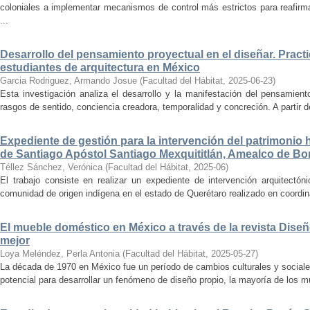
coloniales a implementar mecanismos de control más estrictos para reafirmar 
...
Desarrollo del pensamiento proyectual en el diseñar. Pract
estudiantes de arquitectura en México
Garcia Rodriguez, Armando Josue
(
Facultad del Hábitat
,
2025-06-23
)
Esta investigación analiza el desarrollo y la manifestación del pensamient
rasgos de sentido, conciencia creadora, temporalidad y concreción. A partir de 
Expediente de gestión para la intervención del patrimonio 
de Santiago Apóstol Santiago Mexquititlán, Amealco de Bon
Téllez Sánchez, Verónica
(
Facultad del Hábitat
,
2025-06
)
El trabajo consiste en realizar un expediente de intervención arquitectón
comunidad de origen indígena en el estado de Querétaro realizado en coordin
El mueble doméstico en México a través de la revista Diseñ
mejor
Loya Meléndez, Perla Antonia
(
Facultad del Hábitat
,
2025-05-27
)
La década de 1970 en México fue un período de cambios culturales y sociale
potencial para desarrollar un fenómeno de diseño propio, la mayoría de los m