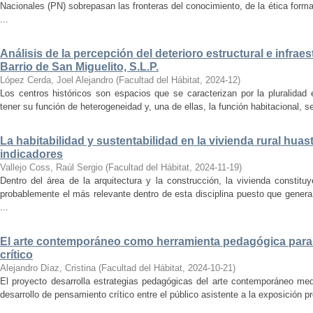
Nacionales (PN) sobrepasan las fronteras del conocimiento, de la ética forma
...
Análisis de la percepción del deterioro estructural e infrae
Barrio de San Miguelito, S.L.P.
López Cerda, Joel Alejandro
(
Facultad del Hábitat
,
2024-12
)
Los centros históricos son espacios que se caracterizan por la pluralidad
tener su función de heterogeneidad y, una de ellas, la función habitacional, se
La habitabilidad y sustentabilidad en la vivienda rural hua
indicadores
Vallejo Coss, Raúl Sergio
(
Facultad del Hábitat
,
2024-11-19
)
Dentro del área de la arquitectura y la construcción, la vivienda constit
probablemente el más relevante dentro de esta disciplina puesto que genera
...
El arte contemporáneo como herramienta pedagógica para 
crítico
Alejandro Díaz, Cristina
(
Facultad del Hábitat
,
2024-10-21
)
El proyecto desarrolla estrategias pedagógicas del arte contemporáneo med
desarrollo de pensamiento crítico entre el público asistente a la exposición p