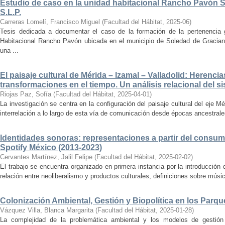
Estudio de caso en la unidad habitacional Rancho Pavón 
S.L.P.
Carreras Lomelí, Francisco Miguel
(
Facultad del Hábitat
,
2025-06
)
Tesis dedicada a documentar el caso de la formación de la pertenencia g
Habitacional Rancho Pavón ubicada en el municipio de Soledad de Gracian
una ...
El paisaje cultural de Mérida – Izamal – Valladolid: Herencia
transformaciones en el tiempo. Un análisis relacional del si
Riojas Paz, Sofía
(
Facultad del Hábitat
,
2025-04-01
)
La investigación se centra en la configuración del paisaje cultural del eje Mé
interrelación a lo largo de esta vía de comunicación desde épocas ancestrales
Identidades sonoras: representaciones a partir del consum
Spotify México (2013-2023)
Cervantes Martínez, Jalil Felipe
(
Facultad del Hábitat
,
2025-02-02
)
El trabajo se encuentra organizado en primera instancia por la introducción 
relación entre neoliberalismo y productos culturales, definiciones sobre música
Colonización Ambiental, Gestión y Biopolítica en los Parq
Vázquez Villa, Blanca Margarita
(
Facultad del Hábitat
,
2025-01-28
)
La complejidad de la problemática ambiental y los modelos de gestión 