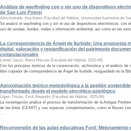
Análisis de wayfinding con y sin uso de dispositivos electr
de San Luis Potosí
Alba Andrade, Ana Karen
(
Facultad del Hábitat, Universidad Autónoma de Sa
Se analizó el wayfinding con y sin el uso de dispositivos electrónicos, con e
uso de sendas, bordes, nodos e información ambiental, así como en las estrat
La correspondencia de Ángel de Iturbide: Una propuesta 
digital, valoración y resignificación del patrimonio docume
computacionales
Lomelí Jasso, María Marcela
(
Facultad del Hábitat
,
2025-08
)
Con los principios teóricos de la conservación, archivistica y el análisis d
libro copiador de correspondencia de Ángel de Iturbide, resguardado en la Bib
Aproximación teórico-metodológica a la gestión sostenibl
transformado desde el modelo sincrético-axiológico
López Tristán, Erick Alejandro
(
Facultad del Hábitat
,
2025-06
)
La investigación analiza el proceso de transformación de la Antigua Penite
de las Artes (CEART) y sus espacios complementarios, como el Museo Leonor
...
Reconversión de las aulas educativas Ford: Mejoramiento d