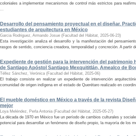
coloniales a implementar mecanismos de control más estrictos para reafirmar 
...
Desarrollo del pensamiento proyectual en el diseñar. Pract
estudiantes de arquitectura en México
Garcia Rodriguez, Armando Josue
(
Facultad del Hábitat
,
2025-06-23
)
Esta investigación analiza el desarrollo y la manifestación del pensamient
rasgos de sentido, conciencia creadora, temporalidad y concreción. A partir de 
Expediente de gestión para la intervención del patrimonio 
de Santiago Apóstol Santiago Mexquititlán, Amealco de Bon
Téllez Sánchez, Verónica
(
Facultad del Hábitat
,
2025-06
)
El trabajo consiste en realizar un expediente de intervención arquitectón
comunidad de origen indígena en el estado de Querétaro realizado en coordin
El mueble doméstico en México a través de la revista Diseñ
mejor
Loya Meléndez, Perla Antonia
(
Facultad del Hábitat
,
2025-05-27
)
La década de 1970 en México fue un período de cambios culturales y sociale
potencial para desarrollar un fenómeno de diseño propio, la mayoría de los m