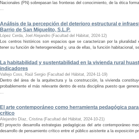
Nacionales (PN) sobrepasan las fronteras del conocimiento, de la ética forma
...
Análisis de la percepción del deterioro estructural e infrae
Barrio de San Miguelito, S.L.P.
López Cerda, Joel Alejandro
(
Facultad del Hábitat
,
2024-12
)
Los centros históricos son espacios que se caracterizan por la pluralidad
tener su función de heterogeneidad y, una de ellas, la función habitacional, se
La habitabilidad y sustentabilidad en la vivienda rural hua
indicadores
Vallejo Coss, Raúl Sergio
(
Facultad del Hábitat
,
2024-11-19
)
Dentro del área de la arquitectura y la construcción, la vivienda constit
probablemente el más relevante dentro de esta disciplina puesto que genera
...
El arte contemporáneo como herramienta pedagógica para 
crítico
Alejandro Díaz, Cristina
(
Facultad del Hábitat
,
2024-10-21
)
El proyecto desarrolla estrategias pedagógicas del arte contemporáneo med
desarrollo de pensamiento crítico entre el público asistente a la exposición p