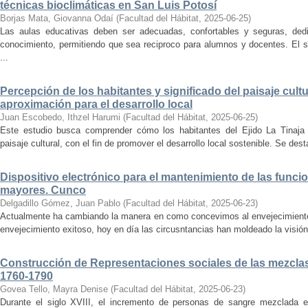
técnicas bioclimáticas en San Luis Potosí
Borjas Mata, Giovanna Odaí
(
Facultad del Hábitat
,
2025-06-25
)
Las aulas educativas deben ser adecuadas, confortables y seguras, dedic
conocimiento, permitiendo que sea reciproco para alumnos y docentes. El s
...
Percepción de los habitantes y significado del paisaje cultu
aproximación para el desarrollo local
Juan Escobedo, Ithzel Harumi
(
Facultad del Hábitat
,
2025-06-25
)
Este estudio busca comprender cómo los habitantes del Ejido La Tinaja p
paisaje cultural, con el fin de promover el desarrollo local sostenible. Se des
Dispositivo electrónico para el mantenimiento de las funci
mayores. Cunco
Delgadillo Gómez, Juan Pablo
(
Facultad del Hábitat
,
2025-06-23
)
Actualmente ha cambiando la manera en como concevimos al envejecimiento
envejecimiento exitoso, hoy en día las circusntancias han moldeado la visión
Construcción de Representaciones sociales de las mezclas
1760-1790
Govea Tello, Mayra Denise
(
Facultad del Hábitat
,
2025-06-23
)
Durante el siglo XVIII, el incremento de personas de sangre mezclada e